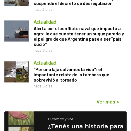
suspende el decreto de desregulación
hace 5 días
Actualidad
Alerta por el conflicto naval que impacta al
agro: lo que cuesta tener un buque parado y
el peligro de que Argentina pase a ser "país
sucio"
hace 6 días
Actualidad
"Por una laja salvamos la vida": el
impactante relato de la tambera que
sobrevivió al tornado
hace 6 días
Ver más
>
El campo y vos
¿Tenés una historia para