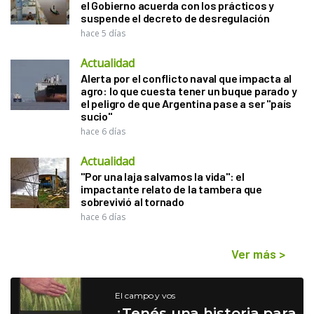
el Gobierno acuerda con los prácticos y
suspende el decreto de desregulación
hace 5 días
Actualidad
Alerta por el conflicto naval que impacta al
agro: lo que cuesta tener un buque parado y
el peligro de que Argentina pase a ser "país
sucio"
hace 6 días
Actualidad
"Por una laja salvamos la vida": el
impactante relato de la tambera que
sobrevivió al tornado
hace 6 días
Ver más
>
El campo y vos
¿Tenés una historia para