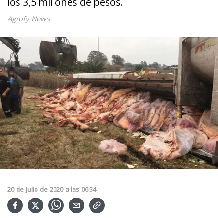
los 3,5 millones de pesos.
Agrofy News
20
de
Julio
de
2020
a las
06:34