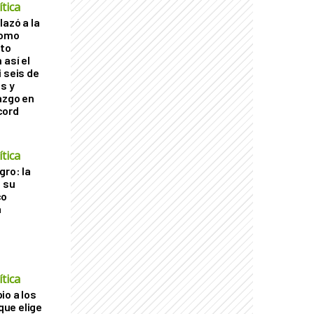
tica
lazó a la
como
cto
 así el
 seis de
s y
azgo en
cord
tica
gro: la
a su
co
a
tica
io a los
 que elige