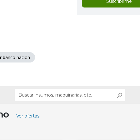
Suscribirme
r banco nacion
ino
Ver ofertas