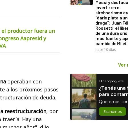
Messi y destaca
invertir en el
kirchnerismo e
"darle plata a un
droga": Juan Fél
Rossetti, el libe
 el productor fuera un
de una dura cris
Congreso Aapresid y
más fuerte y ap
cambio de Milei
CVA
hace 10 días
Ver
ina
operaban con
El campo y vos
¿Tenés una h
te a los próximos pasos
para contar
tructuración de deuda.
Queremos con
la reestructuración
, por
Escribinos
 traería. Hay una
n muchos años", dijo