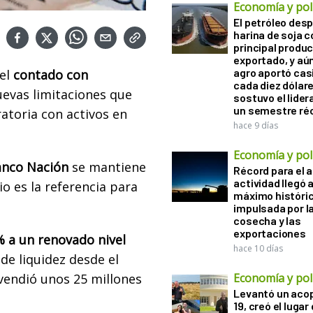
Economía y polí
El petróleo desp
harina de soja 
principal produ
exportado, y aún
agro aportó casi
el
contado con
cada diez dólare
uevas limitaciones que
sostuvo el lider
un semestre ré
atoria con activos en
hace 9 días
Economía y polí
anco Nación
se mantiene
Récord para el a
actividad llegó 
o es la referencia para
máximo históri
impulsada por l
cosecha y las
exportaciones
% a un renovado nivel
hace 10 días
de liquidez desde el
 vendió unos 25 millones
Economía y polí
Levantó un acop
19, creó el lugar