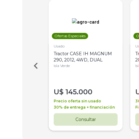
les
Ofertas Especiales
O
Usado
U
a Metalfor 7040,
Tractor CASE IH MAGNUM
T
Bot 32 Mts
290, 2012, 4WD, DUAL
2
Isla Verde
Is
000
U$
145.000
a + financiación
Precio oferta sin usado
3
 4 años
30% de entrega + financiación
F
nsultar
Consultar