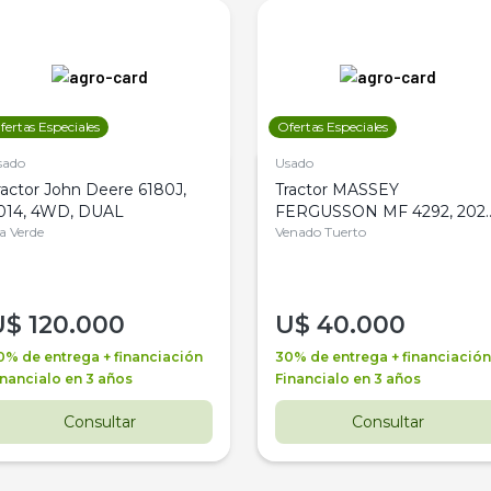
fertas Especiales
Ofertas Especiales
sado
Usado
ractor John Deere 6180J,
Tractor MASSEY
014, 4WD, DUAL
FERGUSSON MF 4292, 2020
la Verde
4WD, PATON
Venado Tuerto
U$
120.000
U$
40.000
0% de entrega + financiación
30% de entrega + financiación
inancialo en 3 años
Financialo en 3 años
Consultar
Consultar