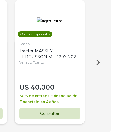
Ofertas Especiales
Ofertas Especiales
Usado
Usado
Tractor MASSEY
Tractor AGCO ALL
,
FERGUSSON MF 4297, 2020,
2003, 4WD, PA
4WD, PATON
Venado Tuerto
Venado Tuerto
U$
40.000
U$
30.000
30% de entrega + financiación
30% de entrega + 
Financialo en 4 años
Financialo en 3 a
Consultar
Consul