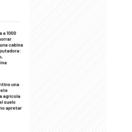
a a 1000
horrar
 una cabina
putadora:
o,
tina
ntino una
mete
a agrícola
el suelo
mo apretar