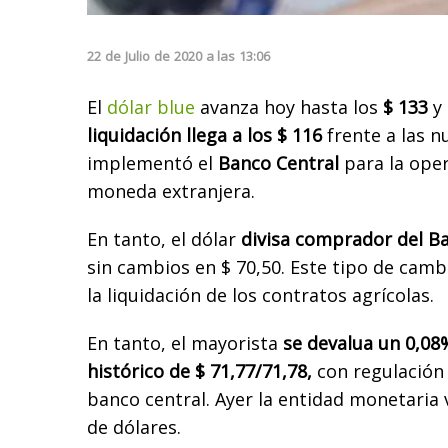
22
de
Julio
de
2020
a las
13:06
El
dólar blue
avanza hoy hasta los
$ 133
y 
liquidación llega a los $ 116
frente a las n
implementó el
Banco Central
para la oper
moneda extranjera.
En tanto, el dólar
divisa comprador del B
sin cambios en $ 70,50. Este tipo de cambi
la liquidación de los contratos agrícolas.
En tanto, el mayorista
se devalua un 0,08
histórico de $ 71,77/71,78,
con regulación 
banco central. Ayer la entidad monetaria
de dólares.