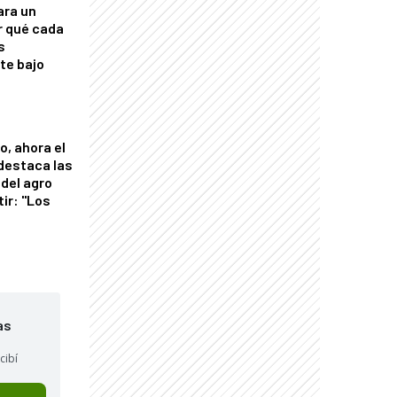
ara un
r qué cada
s
nte bajo
o, ahora el
 destaca las
del agro
tir: "Los
"
as
cibí