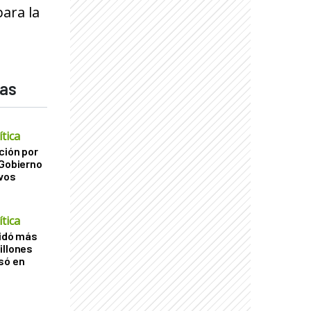
para la
das
tica
ción por
 Gobierno
ivos
tica
uidó más
illones
só en