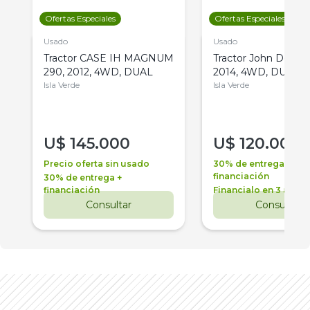
Ofertas Especiales
Ofertas Especiales
Usado
Usado
Tractor CASE IH MAGNUM
Tractor John Deere 
290, 2012, 4WD, DUAL
2014, 4WD, DUAL
Isla Verde
Isla Verde
U$
145.000
U$
120.000
Precio oferta sin usado
30% de entrega +
financiación
30% de entrega +
financiación
Financialo en 3 años
Consultar
Consultar