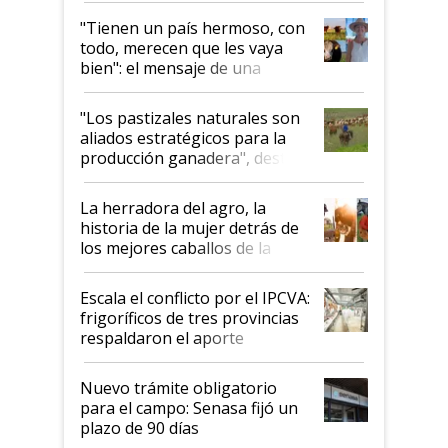
"Tienen un país hermoso, con
todo, merecen que les vaya
bien": el mensaje de una
ganadera uruguaya sobre las
oportunidades que se abren
"Los pastizales naturales son
para el agro en Argentina, con
aliados estratégicos para la
foco en la carne
producción ganadera", destaca
la iniciativa que ya reúne a 46
establecimientos en Argentina
La herradora del agro, la
historia de la mujer detrás de
los mejores caballos de la
Argentina y los mitos que
todavía hacen sufrir a estos
Escala el conflicto por el IPCVA:
animales: "Mientras me
frigoríficos de tres provincias
descalificaban, yo seguí
respaldaron el aporte
haciendo currículum"
obligatorio
Nuevo trámite obligatorio
para el campo: Senasa fijó un
plazo de 90 días