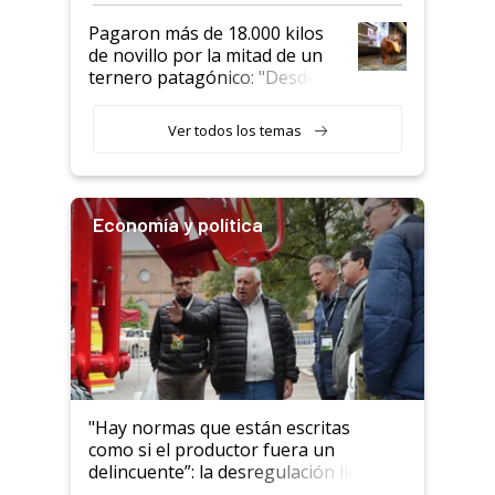
Pagaron más de 18.000 kilos
de novillo por la mitad de un
ternero patagónico: "Desde
que bajó del camión empezó a
llamar la atención"
Ver todos los temas
Economía y política
"Hay normas que están escritas
como si el productor fuera un
delincuente”: la desregulación llegó
al Congreso Aapresid y hasta se