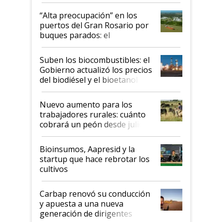
tornado
“Alta preocupación” en los
puertos del Gran Rosario por
buques parados: el
funcionamiento de las
exportadoras en tensión tras
Suben los biocombustibles: el
la medida de fuerza de los
Gobierno actualizó los precios
prácticos
del biodiésel y el bioetanol
Nuevo aumento para los
trabajadores rurales: cuánto
cobrará un peón desde julio
Bioinsumos, Aapresid y la
startup que hace rebrotar los
cultivos
Carbap renovó su conducción
y apuesta a una nueva
generación de dirigentes