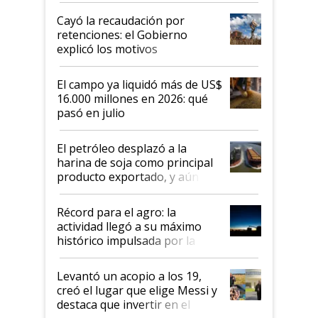
habló del financiamiento al IPCVA
Cayó la recaudación por
retenciones: el Gobierno
explicó los motivos
El campo ya liquidó más de US$
16.000 millones en 2026: qué
pasó en julio
El petróleo desplazó a la
harina de soja como principal
producto exportado, y aún así
el agro aportó casi seis de cada
diez dólares y sostuvo el
Récord para el agro: la
liderazgo en un semestre
actividad llegó a su máximo
récord
histórico impulsada por la
cosecha y las exportaciones
Levantó un acopio a los 19,
creó el lugar que elige Messi y
destaca que invertir en el