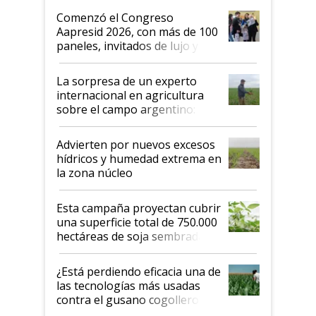
Argentina se sigan discutiendo
Comenzó el Congreso
las mismas cosas de hace 50
Aapresid 2026, con más de 100
años"
paneles, invitados de lujo y
todas las tendencias
La sorpresa de un experto
internacional en agricultura
sobre el campo argentino:
"Estoy muy impresionado"
Advierten por nuevos excesos
hídricos y humedad extrema en
la zona núcleo
Esta campaña proyectan cubrir
una superficie total de 750.000
hectáreas de soja sembradas
con una nueva generación de
variedades que marcan un
¿Está perdiendo eficacia una de
salto tecnológico en genética y
las tecnologías más usadas
rendimiento
contra el gusano cogollero? El
desafío de una tecnología clave