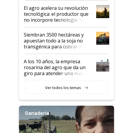
El agro acelera su revolución
tecnológica: el productor que
no incorpore tecnología "va a
perder el tren"
Siembran 3500 hectáreas y
apuestan todo a la soja no
transgénica para cobrar más
por tonelada: compraron un
semillero
A los 10 años, la empresa
rosarina del agro que da un
giro para atender una nueva
etapa en el agro
Ver todos los temas
Ganadería