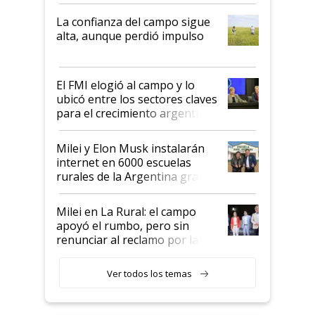
kirchnerismo era como "darle
plata a un hijo para droga":
La confianza del campo sigue
Juan Félix Rossetti, el libertario
alta, aunque perdió impulso
que de una dura crisis salió
más fuerte y apuesta al cambio
de Milei
El FMI elogió al campo y lo
ubicó entre los sectores claves
para el crecimiento argentino
Milei y Elon Musk instalarán
internet en 6000 escuelas
rurales de la Argentina gracias
a un acuerdo con Starlink
Milei en La Rural: el campo
apoyó el rumbo, pero sin
renunciar al reclamo por las
retenciones
Ver todos los temas