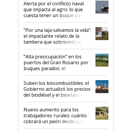
desregulación
Alerta por el conflicto naval
que impacta al agro: lo que
cuesta tener un buque parado
y el peligro de que Argentina
pase a ser "país sucio"
"Por una laja salvamos la vida":
el impactante relato de la
tambera que sobrevivió al
tornado
“Alta preocupación” en los
puertos del Gran Rosario por
buques parados: el
funcionamiento de las
exportadoras en tensión tras
Suben los biocombustibles: el
la medida de fuerza de los
Gobierno actualizó los precios
prácticos
del biodiésel y el bioetanol
Nuevo aumento para los
trabajadores rurales: cuánto
cobrará un peón desde julio