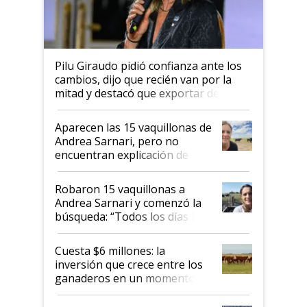
Pilu Giraudo pidió confianza ante los
cambios, dijo que recién van por la
mitad y destacó que exportar dejó de
ser "para unos pocos": "Tenemos un
mandato muy claro del gobierno
Aparecen las 15 vaquillonas de
nacional"
Andrea Sarnari, pero no
encuentran explicación de
cómo llegaron allí
Robaron 15 vaquillonas a
Andrea Sarnari y comenzó la
búsqueda: “Todos los días le
toca a algún productor”
Cuesta $6 millones: la
inversión que crece entre los
ganaderos en un momento
histórico para la actividad