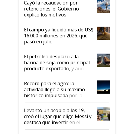
Cayó la recaudación por
retenciones: el Gobierno
explicó los motivos
El campo ya liquidó más de US$
16.000 millones en 2026: qué
pasó en julio
El petróleo desplazó a la
harina de soja como principal
producto exportado, y aún así
el agro aportó casi seis de cada
diez dólares y sostuvo el
Récord para el agro: la
liderazgo en un semestre
actividad llegó a su máximo
récord
histórico impulsada por la
cosecha y las exportaciones
Levantó un acopio a los 19,
creó el lugar que elige Messi y
destaca que invertir en el
kirchnerismo era como "darle