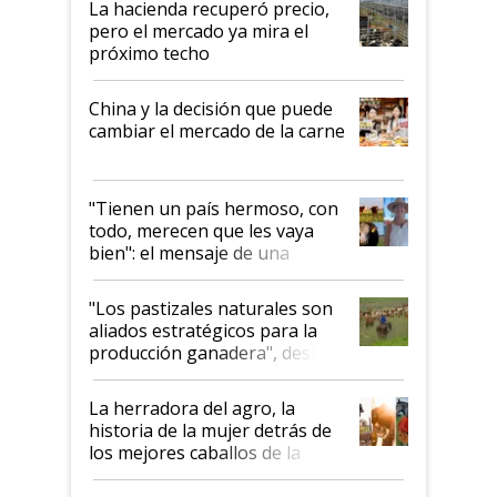
La hacienda recuperó precio,
pero el mercado ya mira el
próximo techo
China y la decisión que puede
cambiar el mercado de la carne
"Tienen un país hermoso, con
todo, merecen que les vaya
bien": el mensaje de una
ganadera uruguaya sobre las
oportunidades que se abren
"Los pastizales naturales son
para el agro en Argentina, con
aliados estratégicos para la
foco en la carne
producción ganadera", destaca
la iniciativa que ya reúne a 46
establecimientos en Argentina
La herradora del agro, la
historia de la mujer detrás de
los mejores caballos de la
Argentina y los mitos que
todavía hacen sufrir a estos