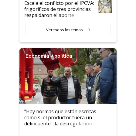
Escala el conflicto por el IPCVA:
animales: "Mientras me
frigoríficos de tres provincias
descalificaban, yo seguí
respaldaron el aporte
haciendo currículum"
obligatorio
Ver todos los temas
Economía y política
"Hay normas que están escritas
como si el productor fuera un
delincuente”: la desregulación llegó
al Congreso Aapresid y hasta se
habló del financiamiento al IPCVA