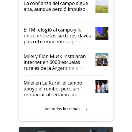
plata a un hijo para droga":
La confianza del campo sigue
Juan Félix Rossetti, el libertario
alta, aunque perdió impulso
que de una dura crisis salió
más fuerte y apuesta al cambio
de Milei
El FMI elogió al campo y lo
ubicó entre los sectores claves
para el crecimiento argentino
Milei y Elon Musk instalarán
internet en 6000 escuelas
rurales de la Argentina gracias
a un acuerdo con Starlink
Milei en La Rural: el campo
apoyó el rumbo, pero sin
renunciar al reclamo por las
retenciones
Ver todos los temas