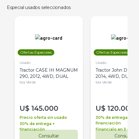
Especial usados seleccionados
Ofertas Especiales
Ofertas Especiales
Usado
Usado
Tractor CASE IH MAGNUM
Tractor John Deere 
290, 2012, 4WD, DUAL
2014, 4WD, DUAL
Isla Verde
Isla Verde
U$
145.000
U$
120.000
Precio oferta sin usado
30% de entrega +
financiación
30% de entrega +
financiación
Financialo en 3 años
Consultar
Consultar