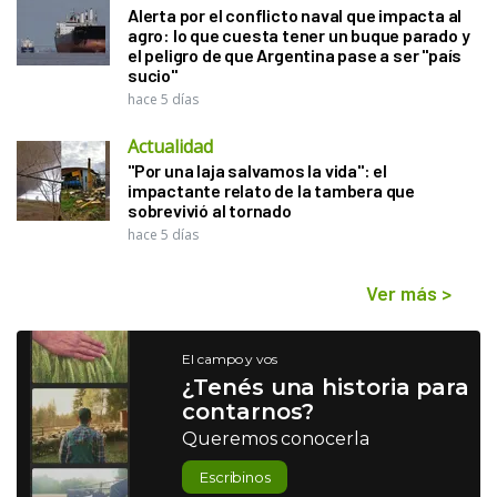
Alerta por el conflicto naval que impacta al
agro: lo que cuesta tener un buque parado y
el peligro de que Argentina pase a ser "país
sucio"
hace 5 días
Actualidad
"Por una laja salvamos la vida": el
impactante relato de la tambera que
sobrevivió al tornado
hace 5 días
Ver más
>
El campo y vos
¿Tenés una historia para
contarnos?
Queremos conocerla
Escribinos