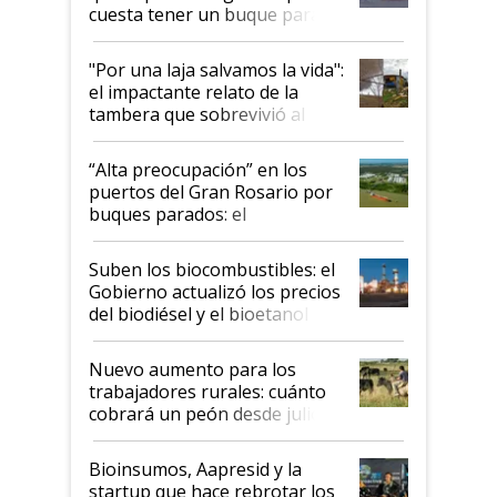
cuesta tener un buque parado
y el peligro de que Argentina
pase a ser "país sucio"
"Por una laja salvamos la vida":
el impactante relato de la
tambera que sobrevivió al
tornado
“Alta preocupación” en los
puertos del Gran Rosario por
buques parados: el
funcionamiento de las
exportadoras en tensión tras
Suben los biocombustibles: el
la medida de fuerza de los
Gobierno actualizó los precios
prácticos
del biodiésel y el bioetanol
Nuevo aumento para los
trabajadores rurales: cuánto
cobrará un peón desde julio
Bioinsumos, Aapresid y la
startup que hace rebrotar los