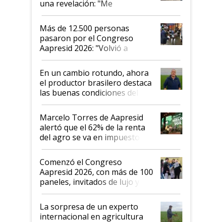
una revelación: "Me
impresionó mucho"
Más de 12.500 personas
pasaron por el Congreso
Aapresid 2026: "Volvió a
demostrar que hablar del
suelo es hablar de todo el
En un cambio rotundo, ahora
sistema productivo"
el productor brasilero destaca
las buenas condiciones del
agro argentino para invertir:
"Los veo más motivados"
Marcelo Torres de Aapresid
alertó que el 62% de la renta
del agro se va en impuestos:
"No es bueno que en
Argentina se sigan discutiendo
Comenzó el Congreso
las mismas cosas de hace 50
Aapresid 2026, con más de 100
años"
paneles, invitados de lujo y
todas las tendencias
La sorpresa de un experto
internacional en agricultura