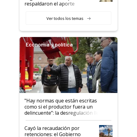
descalificaban, yo seguí
respaldaron el aporte
haciendo currículum"
obligatorio
Ver todos los temas
Economía y política
"Hay normas que están escritas
como si el productor fuera un
delincuente”: la desregulación llegó
al Congreso Aapresid y hasta se
habló del financiamiento al IPCVA
Cayó la recaudación por
retenciones: el Gobierno