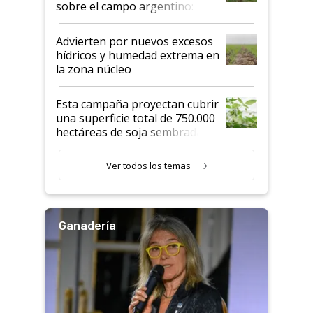
sobre el campo argentino:
"Estoy muy impresionado"
Advierten por nuevos excesos
hídricos y humedad extrema en
la zona núcleo
Esta campaña proyectan cubrir
una superficie total de 750.000
hectáreas de soja sembradas
con una nueva generación de
variedades que marcan un
Ver todos los temas
salto tecnológico en genética y
rendimiento
Ganadería