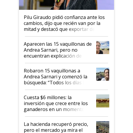
Pilu Giraudo pidió confianza ante los
cambios, dijo que recién van por la
mitad y destacó que exportar dejó de
ser "para unos pocos": "Tenemos un
mandato muy claro del gobierno
Aparecen las 15 vaquillonas de
nacional"
Andrea Sarnari, pero no
encuentran explicación de
cómo llegaron allí
Robaron 15 vaquillonas a
Andrea Sarnari y comenzó la
búsqueda: “Todos los días le
toca a algún productor”
Cuesta $6 millones: la
inversión que crece entre los
ganaderos en un momento
histórico para la actividad
La hacienda recuperó precio,
pero el mercado ya mira el