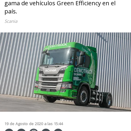
gama de vehículos Green Efficiency en el
país.
Scania
19
de
Agosto
de
2020
a las
15:44