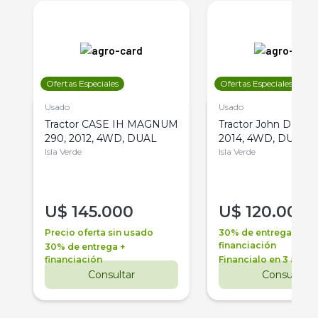
Ofertas Especiales
Ofertas Especiales
Usado
Usado
Tractor CASE IH MAGNUM
Tractor John Deere 
290, 2012, 4WD, DUAL
2014, 4WD, DUAL
Isla Verde
Isla Verde
U$
145.000
U$
120.000
Precio oferta sin usado
30% de entrega +
financiación
30% de entrega +
financiación
Financialo en 3 años
Consultar
Consultar