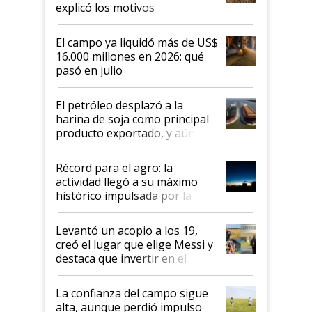
explicó los motivos
El campo ya liquidó más de US$
16.000 millones en 2026: qué
pasó en julio
El petróleo desplazó a la
harina de soja como principal
producto exportado, y aún así
el agro aportó casi seis de cada
diez dólares y sostuvo el
Récord para el agro: la
liderazgo en un semestre
actividad llegó a su máximo
récord
histórico impulsada por la
cosecha y las exportaciones
Levantó un acopio a los 19,
creó el lugar que elige Messi y
destaca que invertir en el
kirchnerismo era como "darle
plata a un hijo para droga":
La confianza del campo sigue
Juan Félix Rossetti, el libertario
alta, aunque perdió impulso