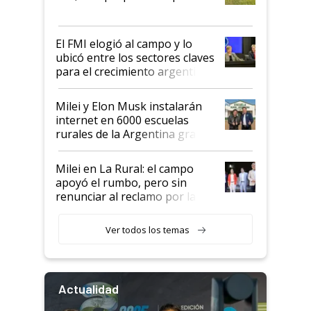
que de una dura crisis salió
más fuerte y apuesta al cambio
de Milei
El FMI elogió al campo y lo
ubicó entre los sectores claves
para el crecimiento argentino
Milei y Elon Musk instalarán
internet en 6000 escuelas
rurales de la Argentina gracias
a un acuerdo con Starlink
Milei en La Rural: el campo
apoyó el rumbo, pero sin
renunciar al reclamo por las
retenciones
Ver todos los temas
Actualidad