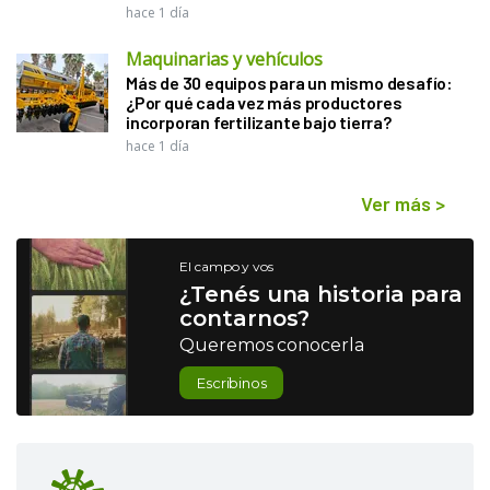
hace 1 día
Maquinarias y vehículos
Más de 30 equipos para un mismo desafío:
¿Por qué cada vez más productores
incorporan fertilizante bajo tierra?
hace 1 día
Ver más
>
El campo y vos
¿Tenés una historia para
contarnos?
Queremos conocerla
Escribinos