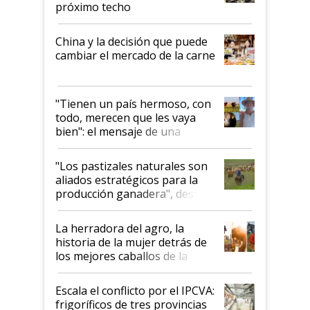
próximo techo
China y la decisión que puede
cambiar el mercado de la carne
"Tienen un país hermoso, con
todo, merecen que les vaya
bien": el mensaje de una
ganadera uruguaya sobre las
oportunidades que se abren
"Los pastizales naturales son
para el agro en Argentina, con
aliados estratégicos para la
foco en la carne
producción ganadera", destaca
la iniciativa que ya reúne a 46
establecimientos en Argentina
La herradora del agro, la
historia de la mujer detrás de
los mejores caballos de la
Argentina y los mitos que
todavía hacen sufrir a estos
Escala el conflicto por el IPCVA:
animales: "Mientras me
frigoríficos de tres provincias