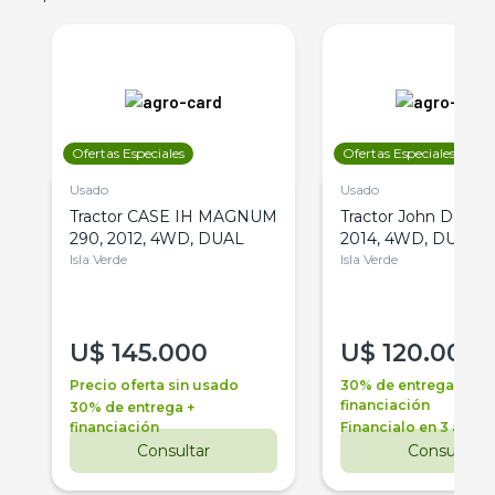
Ofertas Especiales
Ofertas Especiales
Usado
Usado
Tractor CASE IH MAGNUM
Tractor John Deere 
290, 2012, 4WD, DUAL
2014, 4WD, DUAL
Isla Verde
Isla Verde
U$
145.000
U$
120.000
Precio oferta sin usado
30% de entrega +
financiación
30% de entrega +
financiación
Financialo en 3 años
Consultar
Consultar