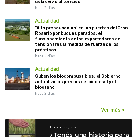
sobrevivió al tornado
hace 3 días
Actualidad
“Alta preocupación” en los puertos del Gran
Rosario por buques parados: el
funcionamiento de las exportadoras en
tensión tras la medida de fuerza de los
prácticos
hace 3 días
Actualidad
Suben los biocombustibles: el Gobierno
actualizó los precios del biodiésel y el
bioetanol
hace 3 días
Ver más
>
El campo y vos
¿Tenés una historia para