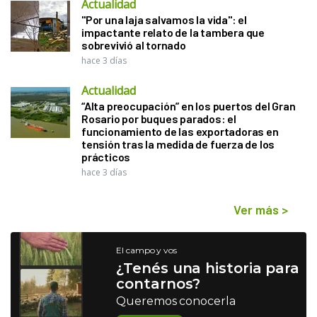
Actualidad
"Por una laja salvamos la vida": el
impactante relato de la tambera que
sobrevivió al tornado
hace 3 días
Actualidad
“Alta preocupación” en los puertos del Gran
Rosario por buques parados: el
funcionamiento de las exportadoras en
tensión tras la medida de fuerza de los
prácticos
hace 3 días
Ver más
>
El campo y vos
¿Tenés una historia para
contarnos?
Queremos conocerla