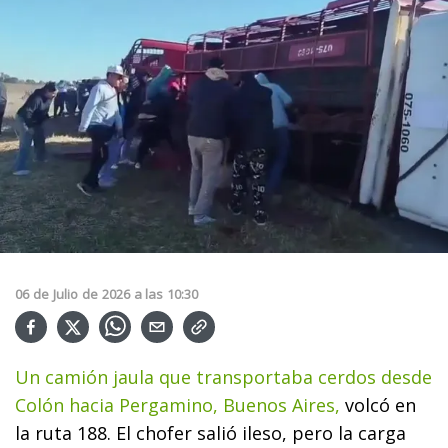
06
de
Julio
de
2026
a las
10:30
Un camión jaula que transportaba cerdos desde
Colón hacia Pergamino, Buenos Aires,
volcó en
la ruta 188. El chofer salió ileso, pero la carga