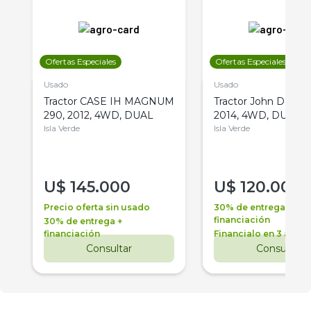
Ofertas Especiales
Ofertas Especiales
Usado
Usado
Tractor CASE IH MAGNUM
Tractor John Deere 
290, 2012, 4WD, DUAL
2014, 4WD, DUAL
Isla Verde
Isla Verde
U$
145.000
U$
120.000
Precio oferta sin usado
30% de entrega +
financiación
30% de entrega +
financiación
Financialo en 3 años
Consultar
Consultar