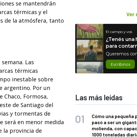
iciones se mantendrán
rcas térmicas y el
Ver
s de la atmósfera, tanto
El campo y vos
¿Tenés una h
para contar
Queremos con
a semana. Las
Escribinos
arcas térmicas
mpo inestable sobre
e argentino. Por un
de Chaco, Formosa,
Las más leídas
 este de Santiago del
uvias y tormentas de
Cómo una pequeña 
que será en menor medida
pasó a ser un gigant
molienda, con capac
 la provincia de
1000 toneladas diaria