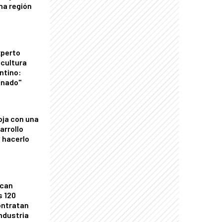
una región
xperto
icultura
ntino:
onado"
oja con una
arrollo
 hacerlo
ican
s 120
ontratan
industria