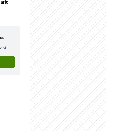
arlo
as
cibí