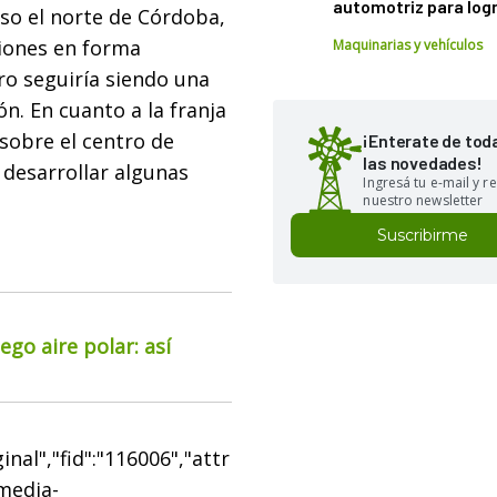
automotriz para logr
uso el norte de Córdoba,
ciones en forma
Maquinarias y vehículos
ro seguiría siendo una
n. En cuanto a la franja
sobre el centro de
¡Enterate de tod
las novedades!
 desarrollar algunas
Ingresá tu e-mail y re
nuestro newsletter
Suscribirme
go aire polar: así
nal","fid":"116006","attr
"media-