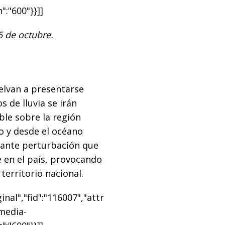
":"600"}}]]
5 de octubre.
elvan a presentarse
s de lluvia se irán
ble sobre la región
no y desde el océano
tante perturbación que
 en el país, provocando
territorio nacional.
nal","fid":"116007","attr
"media-