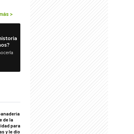
 más
>
istoria
nos?
ocerla
panadería
e de la
idad para
s y le dio