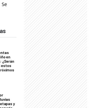
. Se
das
entas
Niño en
o: ¿Serán
 estos
próximos
or
luvias
 etapas y
cenario