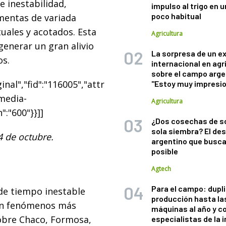
 inestabilidad,
impulso al trigo en 
poco habitual
rmentas de variada
uales y acotados. Esta
Agricultura
 generar un gran alivio
La sorpresa de un e
os.
internacional en agr
sobre el campo arge
nal","fid":"116005","attr
"Estoy muy impresi
"media-
Agricultura
":"600"}}]]
¿Dos cosechas de s
sola siembra? El des
4 de octubre.
argentino que busca
posible
Agtech
Para el campo: dupl
de tiempo inestable
producción hasta la
vén fenómenos más
máquinas al año y c
sobre Chaco, Formosa,
especialistas de la 