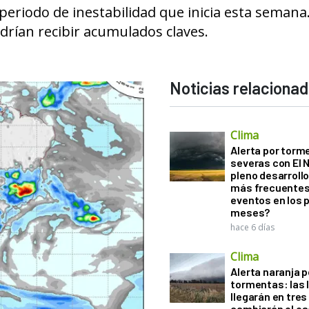
periodo de inestabilidad que inicia esta semana
rían recibir acumulados claves.
Noticias relaciona
Clima
Alerta por torm
severas con El 
pleno desarroll
más frecuentes
eventos en los 
meses?
hace 6 días
Clima
Alerta naranja p
tormentas: las l
llegarán en tres
cambiarán el es