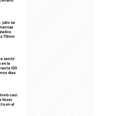
 julio se
rmentas
ulados
los 70mm
ce sentir
 en la
hasta 100
imos días
lovió casi
e llover
cto en el