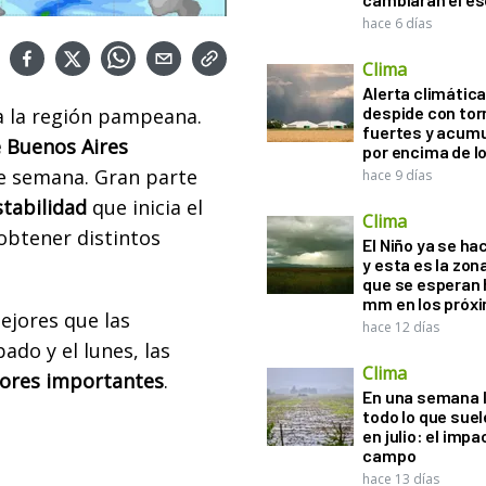
hace 6 días
Clima
Alerta climática:
despide con to
da la región pampeana.
fuertes y acum
e Buenos Aires
por encima de 
 de semana. Gran parte
hace 9 días
stabilidad
que inicia el
Clima
obtener distintos
El Niño ya se ha
y esta es la zona
que se esperan 
mm en los próx
ejores que las
hace 12 días
bado y el lunes, las
Clima
ores importantes
.
En una semana l
todo lo que suel
en julio: el impa
campo
hace 13 días