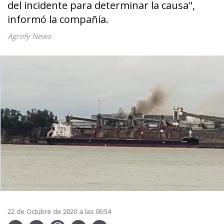
del incidente para determinar la causa",
informó la compañía.
Agrofy News
22
de
Octubre
de
2020
a las
06:54