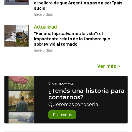
el peligro de que Argentina pase a ser "país
sucio"
hace 5 días
Actualidad
"Por una laja salvamos la vida": el
impactante relato de la tambera que
sobrevivió al tornado
hace 5 días
Ver más
>
El campo y vos
¿Tenés una historia para
contarnos?
Queremos conocerla
Escribinos