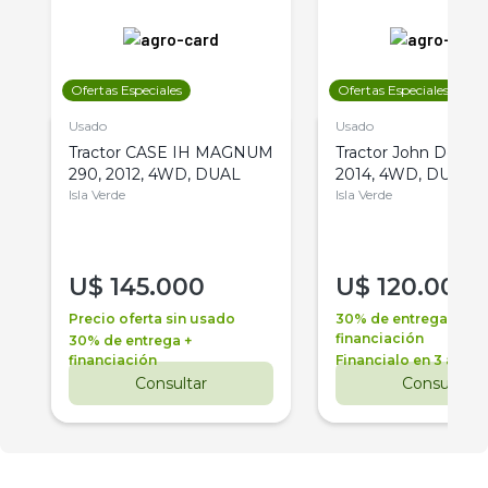
Ofertas Especiales
Ofertas Especiales
Usado
Usado
Tractor CASE IH MAGNUM
Tractor John Deere 
290, 2012, 4WD, DUAL
2014, 4WD, DUAL
Isla Verde
Isla Verde
U$
145.000
U$
120.000
Precio oferta sin usado
30% de entrega +
financiación
30% de entrega +
financiación
Financialo en 3 años
Consultar
Consultar