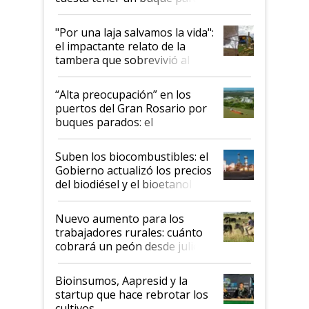
y el peligro de que Argentina
pase a ser "país sucio"
"Por una laja salvamos la vida":
el impactante relato de la
tambera que sobrevivió al
tornado
“Alta preocupación” en los
puertos del Gran Rosario por
buques parados: el
funcionamiento de las
exportadoras en tensión tras
Suben los biocombustibles: el
la medida de fuerza de los
Gobierno actualizó los precios
prácticos
del biodiésel y el bioetanol
Nuevo aumento para los
trabajadores rurales: cuánto
cobrará un peón desde julio
Bioinsumos, Aapresid y la
startup que hace rebrotar los
cultivos