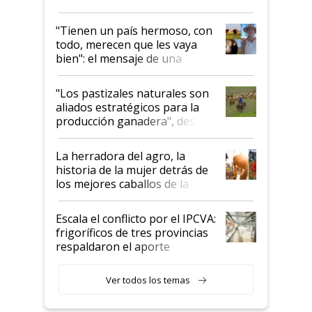
"Tienen un país hermoso, con
todo, merecen que les vaya
bien": el mensaje de una
ganadera uruguaya sobre las
oportunidades que se abren
"Los pastizales naturales son
para el agro en Argentina, con
aliados estratégicos para la
foco en la carne
producción ganadera", destaca
la iniciativa que ya reúne a 46
establecimientos en Argentina
La herradora del agro, la
historia de la mujer detrás de
los mejores caballos de la
Argentina y los mitos que
todavía hacen sufrir a estos
Escala el conflicto por el IPCVA:
animales: "Mientras me
frigoríficos de tres provincias
descalificaban, yo seguí
respaldaron el aporte
haciendo currículum"
obligatorio
Ver todos los temas