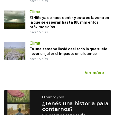
hace 11 días
Clima
El Niño ya se hace sentir y esta es la zona en
la que se esperan hasta 100 mm en los
próximos días
hace 15 días
Clima
En una semana llovió casi todo lo que suele
llover en julio: el impacto en el campo
hace 15 días
Ver más
>
El campo y vos
¿Tenés una historia para
contarnos?