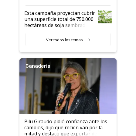
Esta campaña proyectan cubrir
una superficie total de 750.000
hectáreas de soja sembradas
con una nueva generación de
variedades que marcan un
Ver todos los temas
salto tecnológico en genética y
rendimiento
Ganadería
Pilu Giraudo pidió confianza ante los
cambios, dijo que recién van por la
mitad y destacó que exportar dejó de