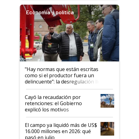
Economía y política
"Hay normas que están escritas
como si el productor fuera un
delincuente”: la desregulación llegó
al Congreso Aapresid y hasta se
habló del financiamiento al IPCVA
Cayó la recaudación por
retenciones: el Gobierno
explicó los motivos
El campo ya liquidó más de US$
16.000 millones en 2026: qué
pasó en julio