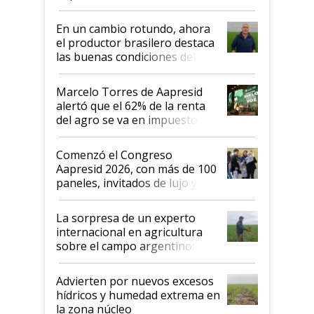
demostrar que hablar del
suelo es hablar de todo el
En un cambio rotundo, ahora
sistema productivo"
el productor brasilero destaca
las buenas condiciones del
agro argentino para invertir:
"Los veo más motivados"
Marcelo Torres de Aapresid
alertó que el 62% de la renta
del agro se va en impuestos:
"No es bueno que en
Argentina se sigan discutiendo
Comenzó el Congreso
las mismas cosas de hace 50
Aapresid 2026, con más de 100
años"
paneles, invitados de lujo y
todas las tendencias
La sorpresa de un experto
internacional en agricultura
sobre el campo argentino:
"Estoy muy impresionado"
Advierten por nuevos excesos
hídricos y humedad extrema en
la zona núcleo