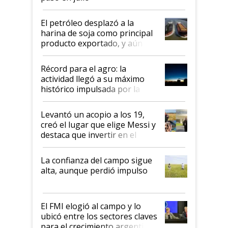
El petróleo desplazó a la
harina de soja como principal
producto exportado, y aún así
el agro aportó casi seis de cada
diez dólares y sostuvo el
Récord para el agro: la
liderazgo en un semestre
actividad llegó a su máximo
récord
histórico impulsada por la
cosecha y las exportaciones
Levantó un acopio a los 19,
creó el lugar que elige Messi y
destaca que invertir en el
kirchnerismo era como "darle
plata a un hijo para droga":
La confianza del campo sigue
Juan Félix Rossetti, el libertario
alta, aunque perdió impulso
que de una dura crisis salió
más fuerte y apuesta al cambio
de Milei
El FMI elogió al campo y lo
ubicó entre los sectores claves
para el crecimiento argentino