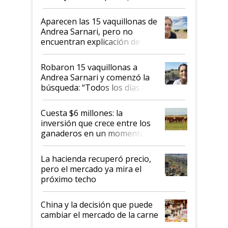
ser "para unos pocos": "Tenemos un
mandato muy claro del gobierno
Aparecen las 15 vaquillonas de
nacional"
Andrea Sarnari, pero no
encuentran explicación de
cómo llegaron allí
Robaron 15 vaquillonas a
Andrea Sarnari y comenzó la
búsqueda: “Todos los días le
toca a algún productor”
Cuesta $6 millones: la
inversión que crece entre los
ganaderos en un momento
histórico para la actividad
La hacienda recuperó precio,
pero el mercado ya mira el
próximo techo
China y la decisión que puede
cambiar el mercado de la carne