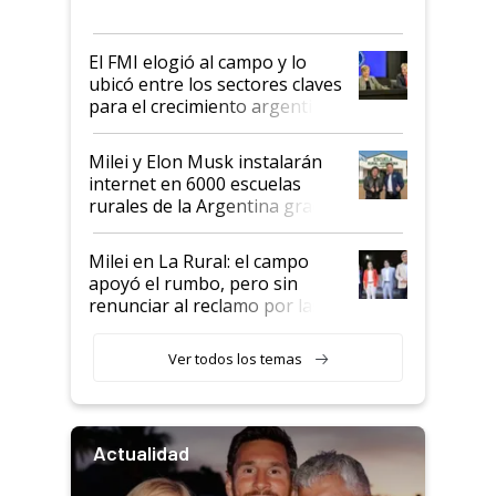
más fuerte y apuesta al cambio
de Milei
El FMI elogió al campo y lo
ubicó entre los sectores claves
para el crecimiento argentino
Milei y Elon Musk instalarán
internet en 6000 escuelas
rurales de la Argentina gracias
a un acuerdo con Starlink
Milei en La Rural: el campo
apoyó el rumbo, pero sin
renunciar al reclamo por las
retenciones
Ver todos los temas
Actualidad