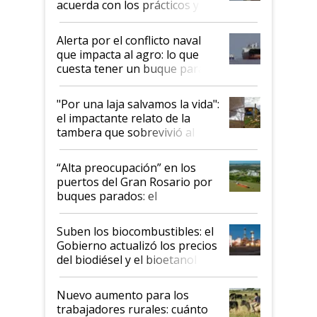
acuerda con los prácticos y
suspende el decreto de
desregulación
Alerta por el conflicto naval
que impacta al agro: lo que
cuesta tener un buque parado
y el peligro de que Argentina
pase a ser "país sucio"
"Por una laja salvamos la vida":
el impactante relato de la
tambera que sobrevivió al
tornado
“Alta preocupación” en los
puertos del Gran Rosario por
buques parados: el
funcionamiento de las
exportadoras en tensión tras
Suben los biocombustibles: el
la medida de fuerza de los
Gobierno actualizó los precios
prácticos
del biodiésel y el bioetanol
Nuevo aumento para los
trabajadores rurales: cuánto