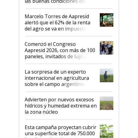
las buenas condiciones del
agro argentino para invertir:
"Los veo más motivados"
Marcelo Torres de Aapresid
alertó que el 62% de la renta
del agro se va en impuestos:
"No es bueno que en
Argentina se sigan discutiendo
Comenzó el Congreso
las mismas cosas de hace 50
Aapresid 2026, con más de 100
años"
paneles, invitados de lujo y
todas las tendencias
La sorpresa de un experto
internacional en agricultura
sobre el campo argentino:
"Estoy muy impresionado"
Advierten por nuevos excesos
hídricos y humedad extrema en
la zona núcleo
Esta campaña proyectan cubrir
una superficie total de 750.000