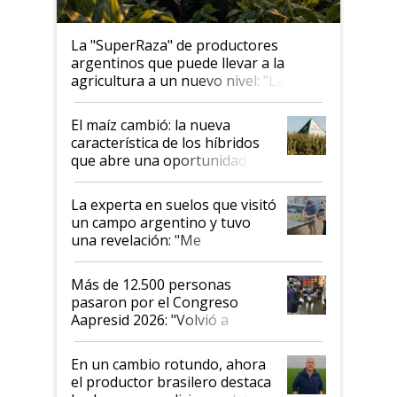
La "SuperRaza" de productores
argentinos que puede llevar a la
agricultura a un nuevo nivel: "Las
posibilidades de crecimiento son
infinitas"
El maíz cambió: la nueva
característica de los híbridos
que abre una oportunidad en
el lote
La experta en suelos que visitó
un campo argentino y tuvo
una revelación: "Me
impresionó mucho"
Más de 12.500 personas
pasaron por el Congreso
Aapresid 2026: "Volvió a
demostrar que hablar del
suelo es hablar de todo el
En un cambio rotundo, ahora
sistema productivo"
el productor brasilero destaca