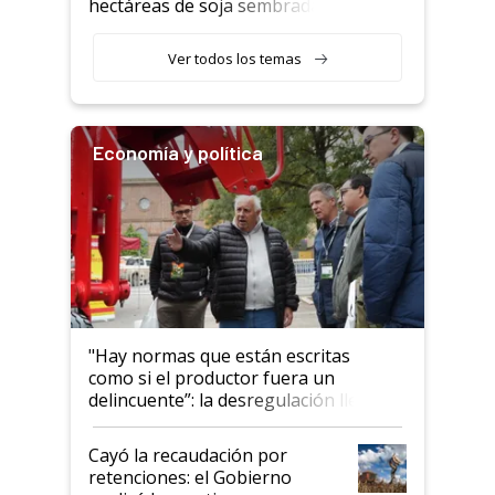
hectáreas de soja sembradas
con una nueva generación de
variedades que marcan un
Ver todos los temas
salto tecnológico en genética y
rendimiento
Economía y política
"Hay normas que están escritas
como si el productor fuera un
delincuente”: la desregulación llegó
al Congreso Aapresid y hasta se
habló del financiamiento al IPCVA
Cayó la recaudación por
retenciones: el Gobierno