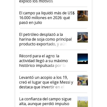
explicó los motivos
El campo ya liquidó más de US$
16.000 millones en 2026: qué
pasó en julio
El petróleo desplazó a la
harina de soja como principal
producto exportado, y aún así
el agro aportó casi seis de cada
diez dólares y sostuvo el
Récord para el agro: la
liderazgo en un semestre
actividad llegó a su máximo
récord
histórico impulsada por la
cosecha y las exportaciones
Levantó un acopio a los 19,
creó el lugar que elige Messi y
destaca que invertir en el
kirchnerismo era como "darle
plata a un hijo para droga":
La confianza del campo sigue
Juan Félix Rossetti, el libertario
alta, aunque perdió impulso
que de una dura crisis salió