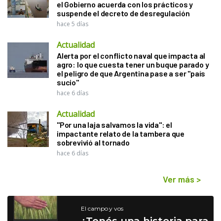
el Gobierno acuerda con los prácticos y
suspende el decreto de desregulación
hace 5 días
Actualidad
Alerta por el conflicto naval que impacta al
agro: lo que cuesta tener un buque parado y
el peligro de que Argentina pase a ser "país
sucio"
hace 6 días
Actualidad
"Por una laja salvamos la vida": el
impactante relato de la tambera que
sobrevivió al tornado
hace 6 días
Ver más
>
El campo y vos
¿Tenés una historia para