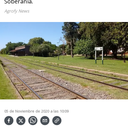
Soberanía.
Agrofy News
05
de
Noviembre
de
2020
a las
10:09