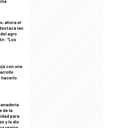
tina
o, ahora el
 destaca las
del agro
tir: "Los
"
oja con una
arrollo
 hacerlo
panadería
e de la
idad para
s y le dio
una región