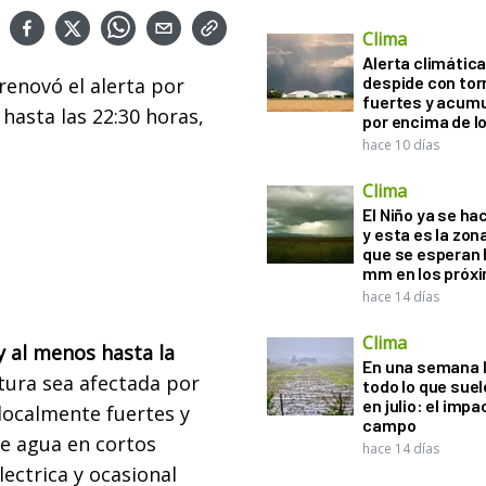
Clima
Alerta climática:
despide con to
renovó el alerta por
fuertes y acum
hasta las 22:30 horas,
por encima de 
hace 10 días
Clima
El Niño ya se ha
y esta es la zona
que se esperan 
mm en los próx
hace 14 días
Clima
 y al menos hasta la
En una semana l
tura sea afectada por
todo lo que suel
en julio: el impa
localmente fuertes y
campo
e agua en cortos
hace 14 días
ectrica y ocasional