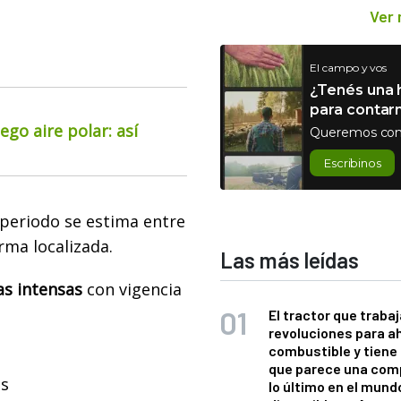
Ver
El campo y vos
¿Tenés una h
para contar
go aire polar: así
Queremos con
Escribinos
periodo se estima entre
ma localizada.
Las más leídas
as intensas
con vigencia
El tractor que trabaj
revoluciones para a
combustible y tiene
que parece una com
es
lo último en el mund