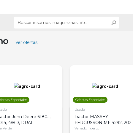
ino
Ver ofertas
fertas Especiales
Ofertas Especiales
sado
Usado
ractor John Deere 6180J,
Tractor MASSEY
014, 4WD, DUAL
FERGUSSON MF 4292, 2020
la Verde
4WD, PATON
Venado Tuerto