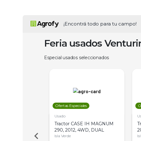
¡Encontrá todo para tu campo!
Feria usados Ventur
Especial usados seleccionados
les
Ofertas Especiales
O
Usado
U
a Metalfor 7040,
Tractor CASE IH MAGNUM
T
Bot 32 Mts
290, 2012, 4WD, DUAL
2
Isla Verde
Is