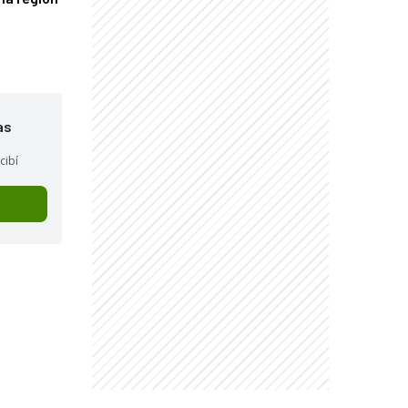
as
cibí