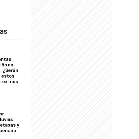
das
entas
Niño en
o: ¿Serán
 estos
próximos
or
luvias
 etapas y
cenario