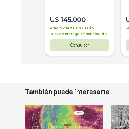
000
U$
145.000
a + financiación
Precio oferta sin usado
3
 4 años
30% de entrega + financiación
F
nsultar
Consultar
También puede interesarte