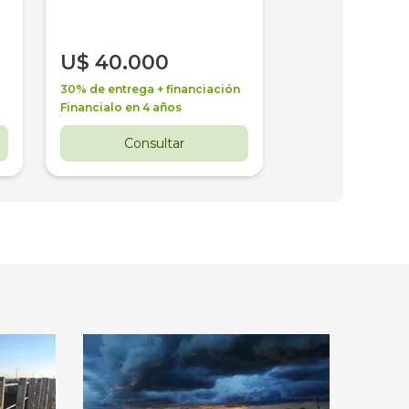
U$
40.000
U$
30.000
30% de entrega + financiación
30% de entrega + 
Financialo en 4 años
Financialo en 3 a
Consultar
Consul