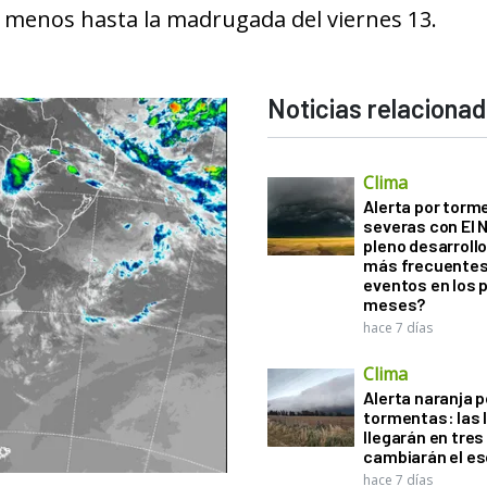
 menos hasta la madrugada del viernes 13.
Noticias relaciona
Clima
Alerta por torm
severas con El 
pleno desarroll
más frecuentes
eventos en los 
meses?
hace 7 días
Clima
Alerta naranja p
tormentas: las l
llegarán en tres
cambiarán el es
hace 7 días