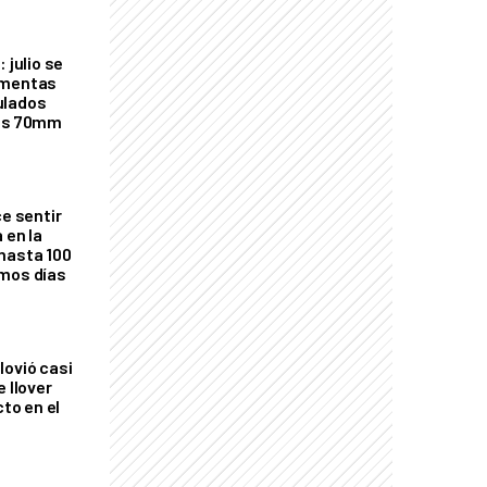
 julio se
rmentas
ulados
los 70mm
ce sentir
 en la
hasta 100
imos días
lovió casi
e llover
cto en el