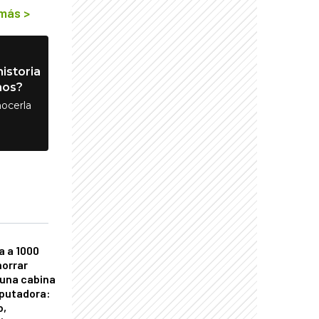
 más
>
istoria
nos?
ocerla
a a 1000
horrar
 una cabina
putadora:
o,