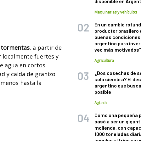
disponible en Argen
Maquinarias y vehículos
En un cambio rotund
productor brasilero
buenas condiciones 
argentino para inver
 tormentas
, a partir de
veo más motivados
r localmente fuertes y
Agricultura
e agua en cortos
¿Dos cosechas de s
ad y caida de granizo.
sola siembra? El des
 menos hasta la
argentino que busca
posible
Agtech
Cómo una pequeña 
pasó a ser un gigant
molienda, con capac
1000 toneladas diaria
impulso al trigo en 