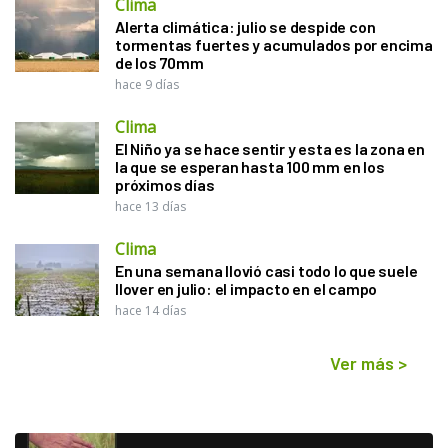
Clima
Alerta climática: julio se despide con
tormentas fuertes y acumulados por encima
de los 70mm
hace 9 días
Clima
El Niño ya se hace sentir y esta es la zona en
la que se esperan hasta 100 mm en los
próximos días
hace 13 días
Clima
En una semana llovió casi todo lo que suele
llover en julio: el impacto en el campo
hace 14 días
Ver más
>