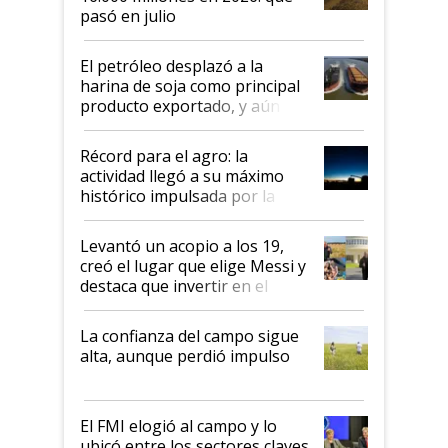
pasó en julio
El petróleo desplazó a la
harina de soja como principal
producto exportado, y aún así
el agro aportó casi seis de cada
diez dólares y sostuvo el
Récord para el agro: la
liderazgo en un semestre
actividad llegó a su máximo
récord
histórico impulsada por la
cosecha y las exportaciones
Levantó un acopio a los 19,
creó el lugar que elige Messi y
destaca que invertir en el
kirchnerismo era como "darle
plata a un hijo para droga":
La confianza del campo sigue
Juan Félix Rossetti, el libertario
alta, aunque perdió impulso
que de una dura crisis salió
más fuerte y apuesta al cambio
de Milei
El FMI elogió al campo y lo
ubicó entre los sectores claves