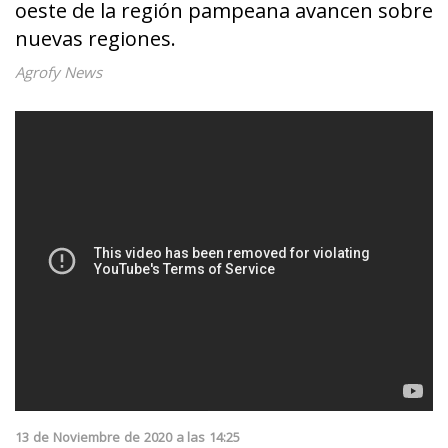
oeste de la región pampeana avancen sobre
nuevas regiones.
Agrofy News
13
de
Noviembre
de
2020
a las
14:25