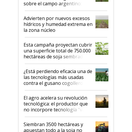
sobre el campo argentino:
"Estoy muy impresionado"
Advierten por nuevos excesos
hídricos y humedad extrema en
la zona núcleo
Esta campaña proyectan cubrir
una superficie total de 750.000
hectáreas de soja sembradas
con una nueva generación de
variedades que marcan un
¿Está perdiendo eficacia una de
salto tecnológico en genética y
las tecnologías más usadas
rendimiento
contra el gusano cogollero? El
desafío de una tecnología clave
El agro acelera su revolución
tecnológica: el productor que
no incorpore tecnología "va a
perder el tren"
Siembran 3500 hectáreas y
apuestan todo a la soja no