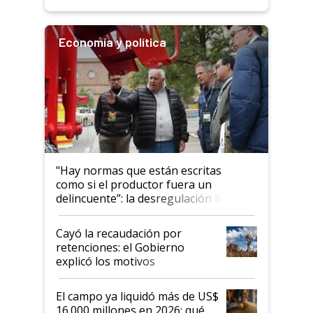
Economía y política
"Hay normas que están escritas
como si el productor fuera un
delincuente”: la desregulación llegó
al Congreso Aapresid y hasta se
habló del financiamiento al IPCVA
Cayó la recaudación por
retenciones: el Gobierno
explicó los motivos
El campo ya liquidó más de US$
16.000 millones en 2026: qué