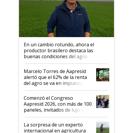
En un cambio rotundo, ahora el
productor brasilero destaca las
buenas condiciones del agro
argentino para invertir: "Los veo
más motivados"
Marcelo Torres de Aapresid
alertó que el 62% de la renta
del agro se va en impuestos:
"No es bueno que en
Argentina se sigan discutiendo
Comenzó el Congreso
las mismas cosas de hace 50
Aapresid 2026, con más de 100
años"
paneles, invitados de lujo y
todas las tendencias
La sorpresa de un experto
internacional en agricultura