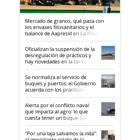
Mercado de granos, qué pasa con
los envases fitosanitarios y el
balance de Aapresid en La Posta
Oficializan la suspensión de la
desregulación de prácticos y
hay novedades en la tarifa de
la hidrovía
Se normaliza el servicio de
buques y puertos: el Gobierno
acuerda con los prácticos y
suspende el decreto de
desregulación
Alerta por el conflicto naval
que impacta al agro: lo que
cuesta tener un buque parado
y el peligro de que Argentina
pase a ser "país sucio"
"Por una laja salvamos la vida":
el impactante relato de la