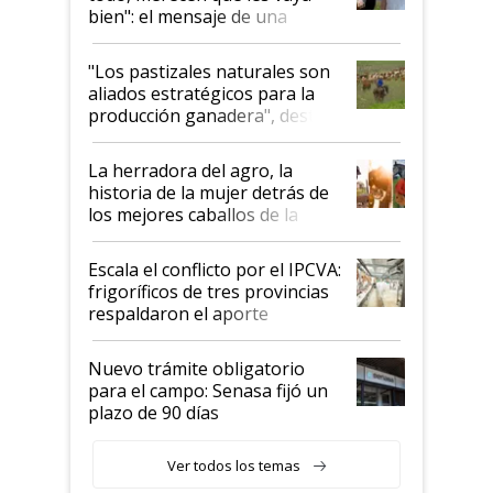
bien": el mensaje de una
ganadera uruguaya sobre las
oportunidades que se abren
"Los pastizales naturales son
para el agro en Argentina, con
aliados estratégicos para la
foco en la carne
producción ganadera", destaca
la iniciativa que ya reúne a 46
establecimientos en Argentina
La herradora del agro, la
historia de la mujer detrás de
los mejores caballos de la
Argentina y los mitos que
todavía hacen sufrir a estos
Escala el conflicto por el IPCVA:
animales: "Mientras me
frigoríficos de tres provincias
descalificaban, yo seguí
respaldaron el aporte
haciendo currículum"
obligatorio
Nuevo trámite obligatorio
para el campo: Senasa fijó un
plazo de 90 días
Ver todos los temas