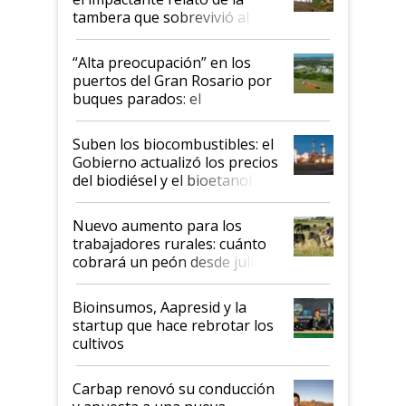
tambera que sobrevivió al
tornado
“Alta preocupación” en los
puertos del Gran Rosario por
buques parados: el
funcionamiento de las
exportadoras en tensión tras
Suben los biocombustibles: el
la medida de fuerza de los
Gobierno actualizó los precios
prácticos
del biodiésel y el bioetanol
Nuevo aumento para los
trabajadores rurales: cuánto
cobrará un peón desde julio
Bioinsumos, Aapresid y la
startup que hace rebrotar los
cultivos
Carbap renovó su conducción