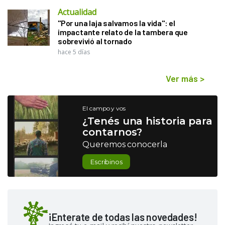
Actualidad
"Por una laja salvamos la vida": el
impactante relato de la tambera que
sobrevivió al tornado
hace 5 días
Ver más
>
El campo y vos
¿Tenés una historia para
contarnos?
Queremos conocerla
Escribinos
¡Enterate de todas las novedades!