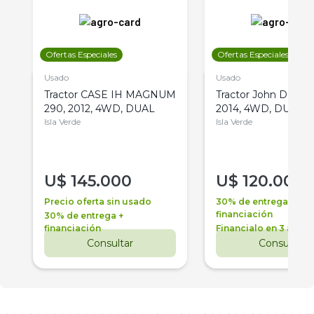
Ofertas Especiales
Ofertas Especiales
Usado
Usado
Tractor CASE IH MAGNUM
Tractor John Deere 
290, 2012, 4WD, DUAL
2014, 4WD, DUAL
Isla Verde
Isla Verde
U$
145.000
U$
120.000
Precio oferta sin usado
30% de entrega +
financiación
30% de entrega +
financiación
Financialo en 3 años
Consultar
Consultar