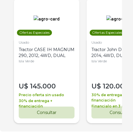
Ofertas Especiales
Ofertas Especiales
Usado
Usado
Tractor CASE IH MAGNUM
Tractor John Deere 
290, 2012, 4WD, DUAL
2014, 4WD, DUAL
Isla Verde
Isla Verde
U$
145.000
U$
120.000
Precio oferta sin usado
30% de entrega +
financiación
30% de entrega +
financiación
Financialo en 3 años
Consultar
Consultar