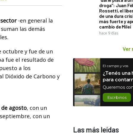
droga": Juan Fél
Rossetti, el libe
de una dura cris
 sector
-en general la
más fuerte y ap
cambio de Milei
e suman las demás
hace 9 días
les.
Ver
e octubre y fue de un
a fue el resultado de
El campo y vos
puesto a los
¿Tenés una h
al Dióxido de Carbono y
para contar
Queremos con
Escribinos
9 de agosto
, con un
 septiembre, con un
Las más leídas