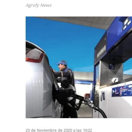
Agrofy News
23
de
Noviembre
de
2020
a las
10:22