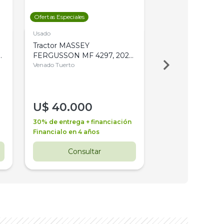
Ofertas Especiales
Ofertas Especiales
Usado
Usado
Tractor MASSEY
Tractor AGCO ALL
,
FERGUSSON MF 4297, 2020,
2003, 4WD, PA
4WD, PATON
Venado Tuerto
Venado Tuerto
U$
40.000
U$
30.000
30% de entrega + financiación
30% de entrega + 
Financialo en 4 años
Financialo en 3 a
Consultar
Consul