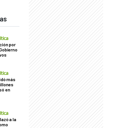
das
tica
ción por
 Gobierno
ivos
tica
uidó más
illones
só en
tica
lazó a la
como