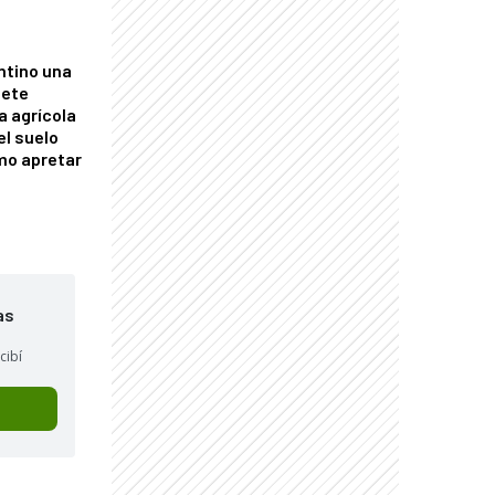
ntino una
mete
a agrícola
el suelo
mo apretar
as
cibí