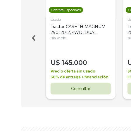
les
Ofertas Especiales
O
Usado
U
a Metalfor 7040,
Tractor CASE IH MAGNUM
T
Bot 32 Mts
290, 2012, 4WD, DUAL
2
Isla Verde
Is
000
U$
145.000
a + financiación
Precio oferta sin usado
3
 4 años
30% de entrega + financiación
F
nsultar
Consultar