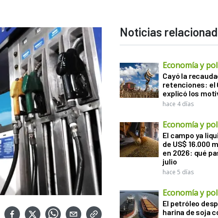
Noticias relaciona
Economía y polí
Cayó la recauda
retenciones: el
explicó los mot
hace 4 días
Economía y polí
El campo ya liq
de US$ 16.000 m
en 2026: qué pa
julio
hace 5 días
Economía y polí
El petróleo desp
harina de soja 