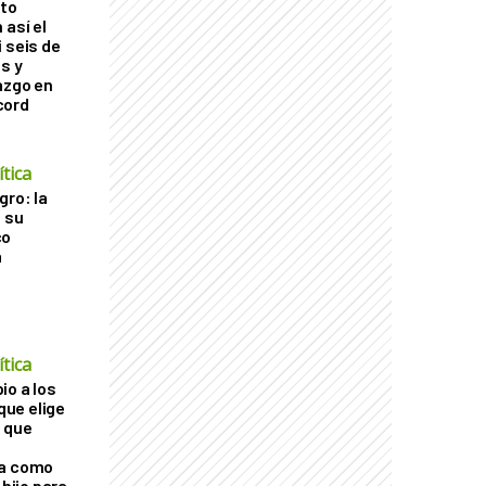
cto
 así el
 seis de
s y
azgo en
cord
tica
gro: la
a su
co
a
tica
io a los
 que elige
 que
ra como
 hijo para