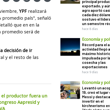
principal produ
exportado, y aún
agro aportó casi
noviembre,
YPF
realizará
cada diez dólare
% promedio país", señaló
sostuvo el lider
un semestre ré
etalló que en en la
hace 8 días
a promedio será de
Economía y polí
Récord para el a
actividad llegó 
a decisión de ir
máximo históri
l y el resto de las
impulsada por l
cosecha y las
exportaciones
hace 9 días
Economía y polí
Levantó un acop
19, creó el lugar
 el productor fuera un
Messi y destaca
invertir en el
Congreso Aapresid y
kirchnerismo e
CVA
"darle plata a un