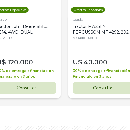
fertas Especiales
Ofertas Especiales
sado
Usado
ractor John Deere 6180J,
Tractor MASSEY
014, 4WD, DUAL
FERGUSSON MF 4292, 2020
la Verde
4WD, PATON
Venado Tuerto
U$
120.000
U$
40.000
0% de entrega + financiación
30% de entrega + financiación
inancialo en 3 años
Financialo en 3 años
Consultar
Consultar