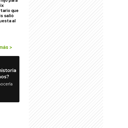
ix
rtario que
is salió
uesta al
 más
>
istoria
nos?
ocerla