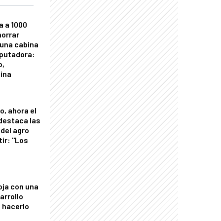
a a 1000
horrar
 una cabina
putadora:
o,
tina
o, ahora el
 destaca las
del agro
tir: "Los
"
oja con una
arrollo
 hacerlo