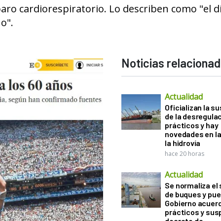
ro cardiorespiratorio. Lo describen como "el d
no".
Noticias relaciona
Actualidad
Oficializan la s
de la desregula
prácticos y hay
novedades en la
la hidrovía
hace 20 horas
Actualidad
Se normaliza el 
de buques y pue
Gobierno acuerd
prácticos y sus
decreto de