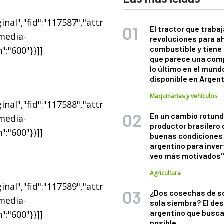
nal","fid":"117587","attr
El tractor que trabaj
"media-
revoluciones para a
combustible y tiene
":"600"}}]]
que parece una com
lo último en el mund
disponible en Argen
Maquinarias y vehículos
nal","fid":"117588","attr
En un cambio rotund
"media-
productor brasilero
":"600"}}]]
buenas condiciones 
argentino para inver
veo más motivados
Agricultura
nal","fid":"117589","attr
¿Dos cosechas de s
"media-
sola siembra? El des
argentino que busca
":"600"}}]]
posible