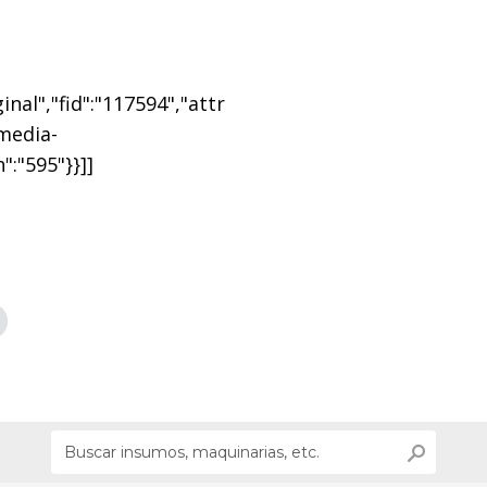
nal","fid":"117594","attr
"media-
":"595"}}]]