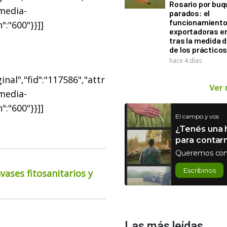
Rosario por bu
"media-
parados: el
funcionamiento 
":"600"}}]]
exportadoras e
tras la medida 
de los práctico
hace 4 días
nal","fid":"117586","attr
Ver
"media-
":"600"}}]]
El campo y vos
¿Tenés una h
para contar
Queremos con
Escribinos
ases fitosanitarios y
Las más leídas