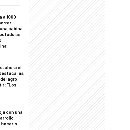
a a 1000
horrar
 una cabina
putadora:
o,
tina
o, ahora el
 destaca las
del agro
tir: "Los
"
oja con una
arrollo
 hacerlo