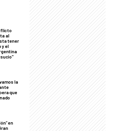
flicto
ta al
esta tener
 y el
Argentina
 sucio"
lvamos la
tante
mbera que
rnado
ión” en
Gran