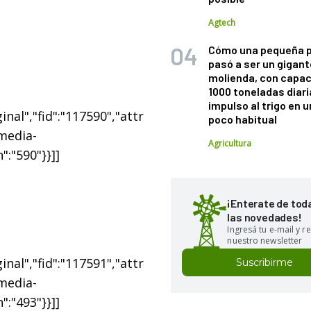
Agtech
Cómo una pequeña 
pasó a ser un gigant
molienda, con capac
1000 toneladas diaria
impulso al trigo en 
nal","fid":"117590","attr
poco habitual
"media-
Agricultura
":"590"}}]]
¡Enterate de tod
las novedades!
Ingresá tu e-mail y re
nuestro newsletter
nal","fid":"117591","attr
Suscribirme
"media-
":"493"}}]]