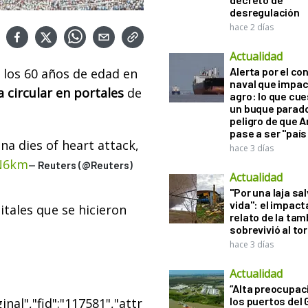
desregulación
hace 2 días
Actualidad
Alerta por el con
 los 60 años de edad en
naval que impac
circular en portales
de
agro: lo que cu
un buque parado
peligro de que 
pase a ser "país
a dies of heart attack,
hace 3 días
cN6km
— Reuters (@Reuters)
Actualidad
"Por una laja sa
vida": el impac
itales que se hicieron
relato de la ta
sobrevivió al to
hace 3 días
Actualidad
“Alta preocupac
los puertos del 
nal","fid":"117581","attr