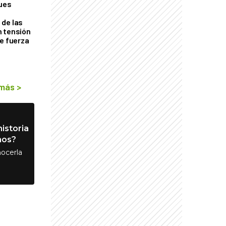
ques
de las
n tensión
de fuerza
s
 más
>
istoria
nos?
ocerla