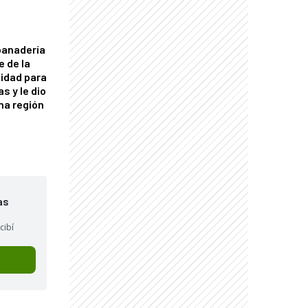
panadería
e de la
idad para
s y le dio
una región
as
cibí