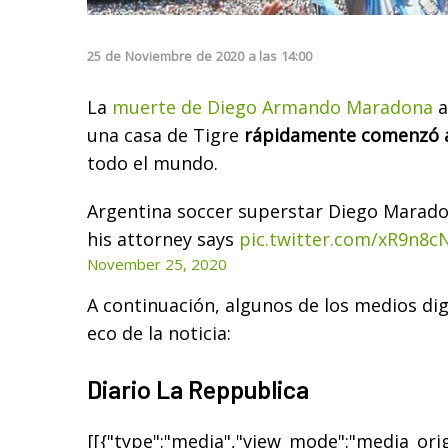
25
de
Noviembre
de
2020
a las
14:00
La
muerte de Diego Armando Maradona
a
una casa de Tigre
rápidamente comenzó a 
todo el mundo.
Argentina soccer superstar Diego Maradon
his attorney says
pic.twitter.com/xR9n8
November 25, 2020
A continuación, algunos de los medios dig
eco de la noticia:
Diario La Reppublica
[[{"type":"media","view_mode":"media_origi