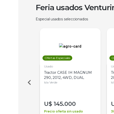
Feria usados Ventur
Especial usados seleccionados
les
Ofertas Especiales
O
Usado
U
a Metalfor 7040,
Tractor CASE IH MAGNUM
T
Bot 32 Mts
290, 2012, 4WD, DUAL
2
Isla Verde
Is
000
U$
145.000
a + financiación
Precio oferta sin usado
3