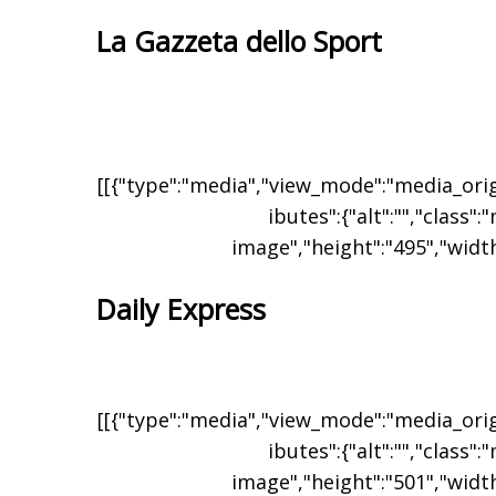
La Gazzeta dello Sport
[[{"type":"media","view_mode":"media_origi
ibutes":{"alt":"","class":
image","height":"495","width
Daily Express
[[{"type":"media","view_mode":"media_origi
ibutes":{"alt":"","class":
image","height":"501","width