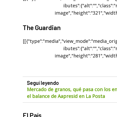
ibutes":{"alt":"","class":
image","height":"321","width
The Guardian
[[{"type":"media","view_mode":"media_origi
ibutes":{"alt":"","class":
image","height":"281","width
Seguí leyendo
Mercado de granos, qué pasa con los env
el balance de Aapresid en La Posta
El País