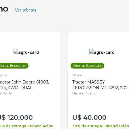
ino
Ver ofertas
fertas Especiales
Ofertas Especiales
sado
Usado
ractor John Deere 6180J,
Tractor MASSEY
014, 4WD, DUAL
FERGUSSON MF 4292, 2020
la Verde
4WD, PATON
Venado Tuerto
U$
120.000
U$
40.000
0% de entrega + financiación
30% de entrega + financiación