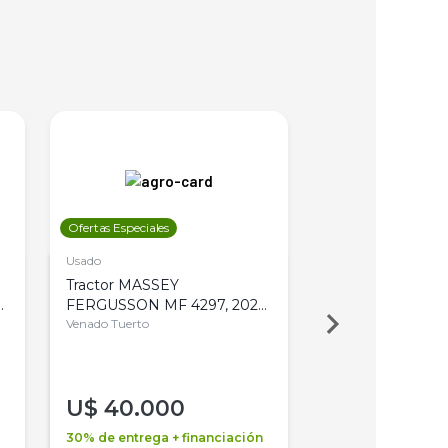
Ofertas Especiales
Ofertas Especiales
Usado
Usado
Tractor MASSEY
Tractor AGCO ALL
,
FERGUSSON MF 4297, 2020,
2003, 4WD, PA
4WD, PATON
Venado Tuerto
Venado Tuerto
U$
40.000
U$
30.000
30% de entrega + financiación
30% de entrega + 