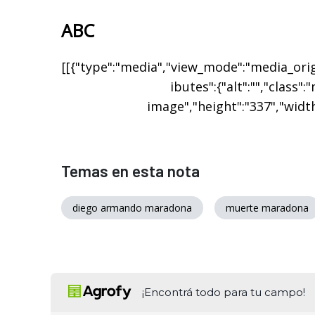
ABC
[[{"type":"media","view_mode":"media_origi
ibutes":{"alt":"","class":
image","height":"337","width
Temas en esta nota
diego armando maradona
muerte maradona
¡Encontrá todo para tu campo!