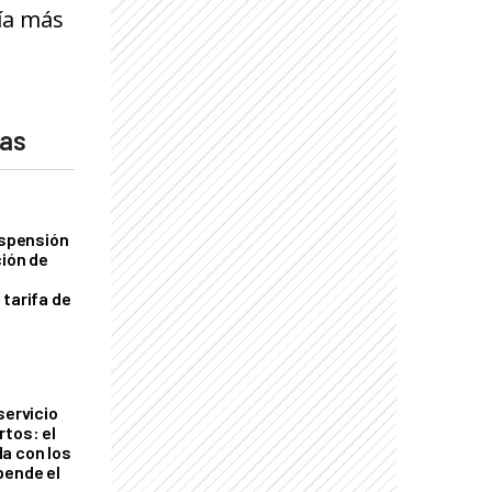
ía más
das
uspensión
ción de
 tarifa de
servicio
rtos: el
a con los
pende el