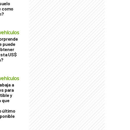
 suelo
le como
n?
vehículos
sorprende
Se puede
 obtener
asta US$
a?
vehículos
rabaja a
es para
ible y
a que
o último
sponible