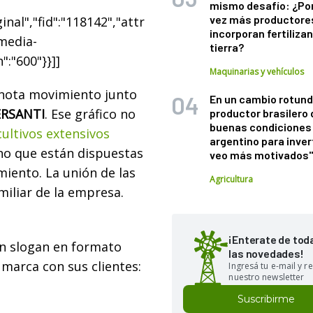
mismo desafío: ¿Po
vez más productore
nal","fid":"118142","attr
incorporan fertiliza
"media-
tierra?
":"600"}}]]
Maquinarias y vehículos
enota movimiento junto
En un cambio rotund
ERSANTI
. Ese gráfico no
productor brasilero
buenas condiciones 
cultivos extensivos
argentino para inver
no que están dispuestas
veo más motivados
miento. La unión de las
Agricultura
miliar de la empresa.
¡Enterate de tod
 slogan en formato
las novedades!
marca con sus clientes:
Ingresá tu e-mail y re
nuestro newsletter
Suscribirme