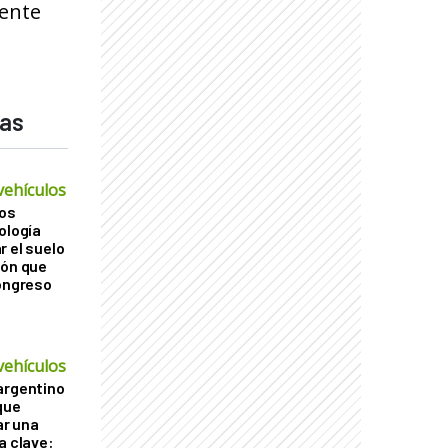
rente
das
vehículos
os
ología
r el suelo
ión que
Congreso
vehículos
argentino
que
r una
a clave: