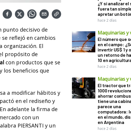
¿Y si analizar el
fuera tan simp
apretar un botó
hace 2 días
 punto decisivo de
Maquinarias y 
 se reflejó en cambios
El número que 
en el campo: ¿
a organización. El
invertir US$ 1 y
 el propósito de
un retorno de h
10 en agricultur
al
con productos que se
hace 2 días
y los beneficios que
Maquinarias y 
El tractor que t
1000 revolucion
a a modificar hábitos y
ahorrar combust
actó en el rediseño y
tiene una cabin
parece una
En adelante la firma de
computadora: l
l mercado con un
en el mundo, di
en Argentina
alabra PIERSANTI y un
hace 2 días