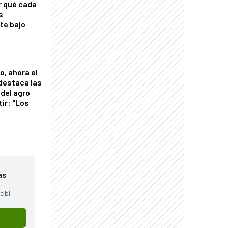
r qué cada
s
nte bajo
o, ahora el
 destaca las
del agro
tir: "Los
"
as
cibí