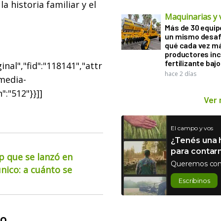
a historia familiar y el
Maquinarias y 
Más de 30 equip
un mismo desaf
qué cada vez m
productores in
fertilizante bajo
nal","fid":"118141","attr
hace 2 días
"media-
":"512"}}]]
Ver
El campo y vos
¿Tenés una h
para contar
up que se lanzó en
Queremos con
nico: a cuánto se
Escribinos
so