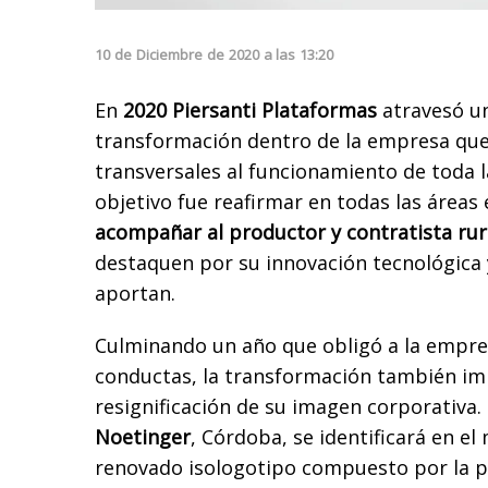
10
de
Diciembre
de
2020
a las
13:20
En
2020 Piersanti Plataformas
atravesó un
transformación dentro de la empresa que
transversales al funcionamiento de toda l
objetivo fue reafirmar en todas las áreas
acompañar al productor y contratista rur
destaquen por su innovación tecnológica 
aportan.
Culminando un año que obligó a la empres
conductas, la transformación también imp
resignificación de su imagen corporativa. 
Noetinger
, Córdoba, se identificará en e
renovado isologotipo compuesto por la p