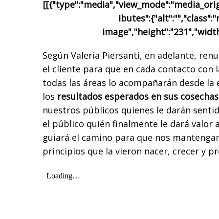
[[{"type":"media","view_mode":"media_origi
ibutes":{"alt":"","class":
image","height":"231","width
Según Valeria Piersanti, en adelante, re
el cliente para que en cada contacto con 
todas las áreas lo acompañarán desde la
los
resultados esperados en sus cosechas
nuestros públicos quienes le darán sentid
el público quién finalmente le dará valor
guiará el camino para que nos mantengamo
principios que la vieron nacer, crecer y p