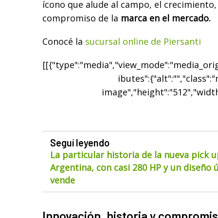
ícono que alude al campo, el crecimiento, l
compromiso de la
marca en el mercado.
Conocé la
sucursal online de Piersanti
[[{"type":"media","view_mode":"media_origi
ibutes":{"alt":"","class":
image","height":"512","width
Seguí leyendo
La particular historia de la nueva pick 
Argentina, con casi 280 HP y un diseño ú
vende
Innovación, historia y compromi