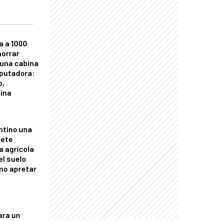
a a 1000
horrar
 una cabina
putadora:
o,
tina
ntino una
mete
a agrícola
el suelo
mo apretar
ara un