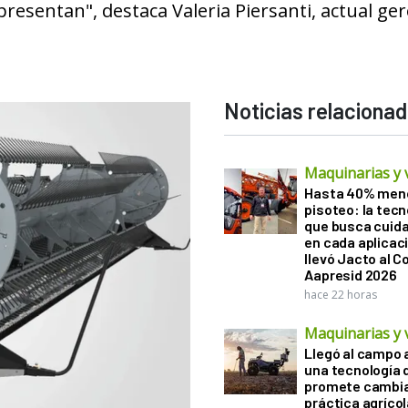
resentan", destaca Valeria Piersanti, actual ge
Noticias relaciona
Maquinarias y 
Hasta 40% men
pisoteo: la tecn
que busca cuida
en cada aplicac
llevó Jacto al 
Aapresid 2026
hace 22 horas
Maquinarias y 
Llegó al campo 
una tecnología 
promete cambia
práctica agrícol