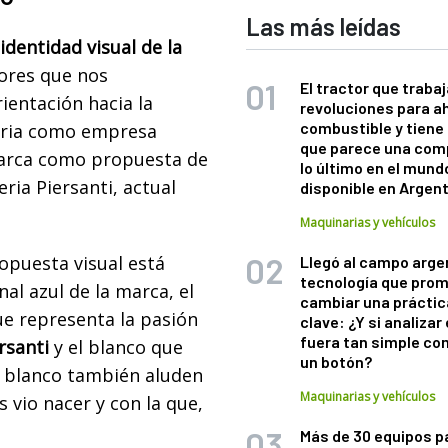
Las más leídas
identidad visual de la
ores que nos
El tractor que trabaj
ientación hacia la
revoluciones para a
combustible y tiene
toria como empresa
que parece una com
marca como propuesta de
lo último en el mund
ria Piersanti, actual
disponible en Argen
Maquinarias y vehículos
opuesta visual está
Llegó al campo arge
tecnología que pro
al azul de la marca, el
cambiar una práctic
que representa la pasión
clave: ¿Y si analizar 
fuera tan simple co
rsanti
y el blanco que
un botón?
 y blanco también aluden
Maquinarias y vehículos
 vio nacer y con la que,
Más de 30 equipos p