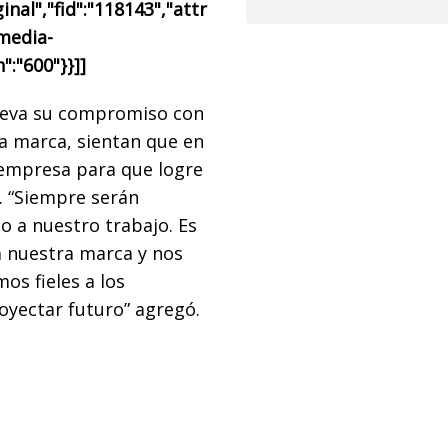
nal","fid":"118143","attr
"media-
":"600"}}]]
nueva su compromiso con
la marca, sientan que en
 empresa para que logre
. “Siempre serán
o a nuestro trabajo. Es
 a nuestra marca y nos
s fieles a los
royectar futuro” agregó.