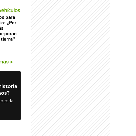
vehículos
os para
ío: ¿Por
ás
corporan
 tierra?
 más
>
istoria
nos?
ocerla