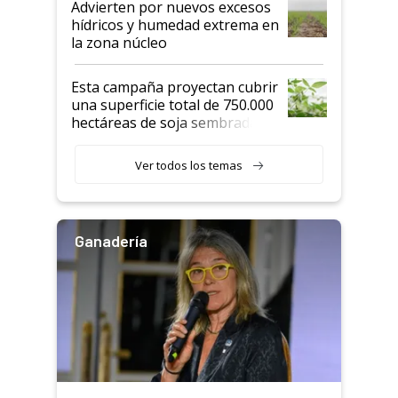
Advierten por nuevos excesos
hídricos y humedad extrema en
la zona núcleo
Esta campaña proyectan cubrir
una superficie total de 750.000
hectáreas de soja sembradas
con una nueva generación de
variedades que marcan un
Ver todos los temas
salto tecnológico en genética y
rendimiento
Ganadería