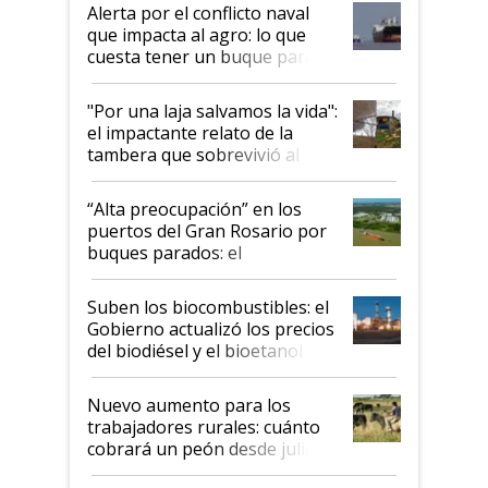
desregulación
Alerta por el conflicto naval
que impacta al agro: lo que
cuesta tener un buque parado
y el peligro de que Argentina
pase a ser "país sucio"
"Por una laja salvamos la vida":
el impactante relato de la
tambera que sobrevivió al
tornado
“Alta preocupación” en los
puertos del Gran Rosario por
buques parados: el
funcionamiento de las
exportadoras en tensión tras
Suben los biocombustibles: el
la medida de fuerza de los
Gobierno actualizó los precios
prácticos
del biodiésel y el bioetanol
Nuevo aumento para los
trabajadores rurales: cuánto
cobrará un peón desde julio