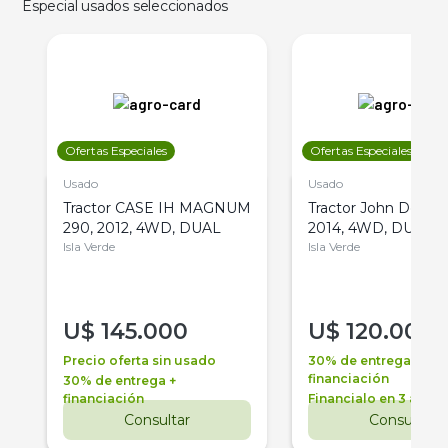
Especial usados seleccionados
Ofertas Especiales
Ofertas Especiales
Usado
Usado
Tractor CASE IH MAGNUM
Tractor John Deere 
290, 2012, 4WD, DUAL
2014, 4WD, DUAL
Isla Verde
Isla Verde
U$
145.000
U$
120.000
Precio oferta sin usado
30% de entrega +
financiación
30% de entrega +
financiación
Financialo en 3 años
Consultar
Consultar