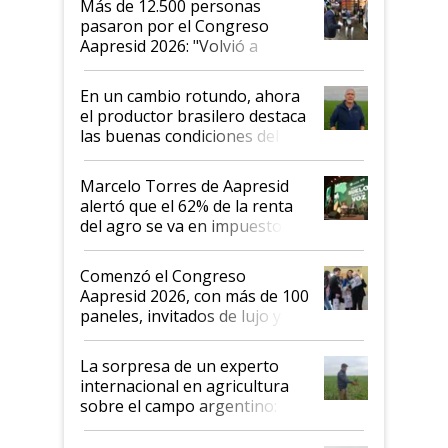
Más de 12.500 personas
pasaron por el Congreso
Aapresid 2026: "Volvió a
demostrar que hablar del
suelo es hablar de todo el
En un cambio rotundo, ahora
sistema productivo"
el productor brasilero destaca
las buenas condiciones del
agro argentino para invertir:
"Los veo más motivados"
Marcelo Torres de Aapresid
alertó que el 62% de la renta
del agro se va en impuestos:
"No es bueno que en
Argentina se sigan discutiendo
Comenzó el Congreso
las mismas cosas de hace 50
Aapresid 2026, con más de 100
años"
paneles, invitados de lujo y
todas las tendencias
La sorpresa de un experto
internacional en agricultura
sobre el campo argentino:
"Estoy muy impresionado"