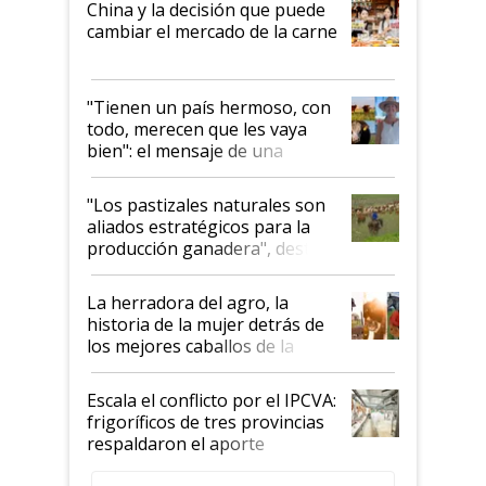
China y la decisión que puede
cambiar el mercado de la carne
"Tienen un país hermoso, con
todo, merecen que les vaya
bien": el mensaje de una
ganadera uruguaya sobre las
oportunidades que se abren
"Los pastizales naturales son
para el agro en Argentina, con
aliados estratégicos para la
foco en la carne
producción ganadera", destaca
la iniciativa que ya reúne a 46
establecimientos en Argentina
La herradora del agro, la
historia de la mujer detrás de
los mejores caballos de la
Argentina y los mitos que
todavía hacen sufrir a estos
Escala el conflicto por el IPCVA:
animales: "Mientras me
frigoríficos de tres provincias
descalificaban, yo seguí
respaldaron el aporte
haciendo currículum"
obligatorio