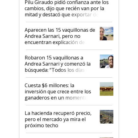
Pilu Giraudo pidió confianza ante los
cambios, dijo que recién van por la
mitad y destacó que exportar dejó de
ser "para unos pocos": "Tenemos un
mandato muy claro del gobierno
Aparecen las 15 vaquillonas de
nacional"
Andrea Sarnari, pero no
encuentran explicación de
cómo llegaron allí
Robaron 15 vaquillonas a
Andrea Sarnari y comenzó la
búsqueda: “Todos los días le
toca a algún productor”
Cuesta $6 millones: la
inversión que crece entre los
ganaderos en un momento
histórico para la actividad
La hacienda recuperó precio,
pero el mercado ya mira el
próximo techo