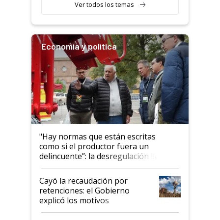
Ver todos los temas
Economía y política
"Hay normas que están escritas
como si el productor fuera un
delincuente”: la desregulación llegó
al Congreso Aapresid y hasta se
habló del financiamiento al IPCVA
Cayó la recaudación por
retenciones: el Gobierno
explicó los motivos