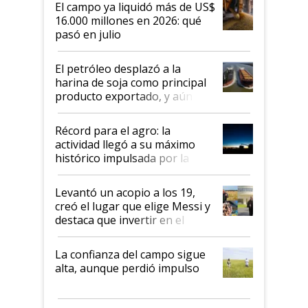
El campo ya liquidó más de US$
16.000 millones en 2026: qué
pasó en julio
El petróleo desplazó a la
harina de soja como principal
producto exportado, y aún así
el agro aportó casi seis de cada
diez dólares y sostuvo el
Récord para el agro: la
liderazgo en un semestre
actividad llegó a su máximo
récord
histórico impulsada por la
cosecha y las exportaciones
Levantó un acopio a los 19,
creó el lugar que elige Messi y
destaca que invertir en el
kirchnerismo era como "darle
plata a un hijo para droga":
La confianza del campo sigue
Juan Félix Rossetti, el libertario
alta, aunque perdió impulso
que de una dura crisis salió
más fuerte y apuesta al cambio
de Milei