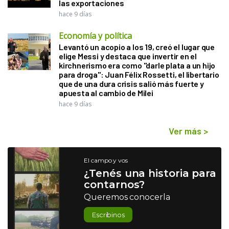
las exportaciones
hace 9 días
Economía y política
Levantó un acopio a los 19, creó el lugar que
elige Messi y destaca que invertir en el
kirchnerismo era como "darle plata a un hijo
para droga": Juan Félix Rossetti, el libertario
que de una dura crisis salió más fuerte y
apuesta al cambio de Milei
hace 9 días
Ver más
>
El campo y vos
¿Tenés una historia para
contarnos?
Queremos conocerla
Escribinos