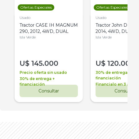
Ofertas Especiales
Ofertas Especiales
Usado
Usado
Tractor CASE IH MAGNUM
Tractor John Deere 
290, 2012, 4WD, DUAL
2014, 4WD, DUAL
Isla Verde
Isla Verde
U$
145.000
U$
120.000
Precio oferta sin usado
30% de entrega +
financiación
30% de entrega +
financiación
Financialo en 3 años
Consultar
Consultar