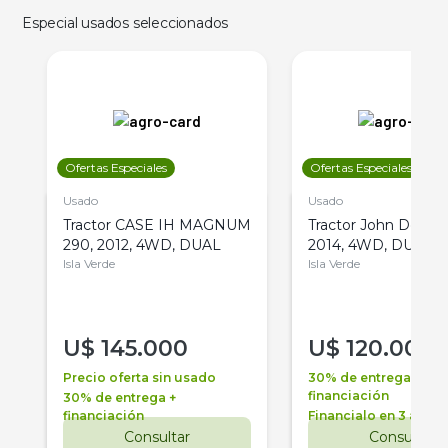
Especial usados seleccionados
Ofertas Especiales
Ofertas Especiales
Usado
Usado
Tractor CASE IH MAGNUM
Tractor John Deere 
290, 2012, 4WD, DUAL
2014, 4WD, DUAL
Isla Verde
Isla Verde
U$
145.000
U$
120.000
Precio oferta sin usado
30% de entrega +
financiación
30% de entrega +
financiación
Financialo en 3 años
Consultar
Consultar