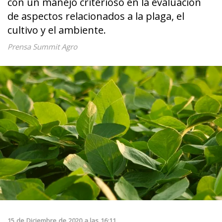
con un manejo criterioso en la evaluación
de aspectos relacionados a la plaga, el
cultivo y el ambiente.
Prensa Summit Agro
15
de
Diciembre
de
2020
a las
16:11