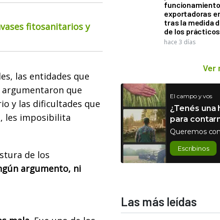
funcionamiento 
exportadoras e
tras la medida 
ases fitosanitarios y
de los práctico
hace 3 días
Ver
les, las entidades que
o, argumentaron que
El campo y vos
o y las dificultades que
¿Tenés una h
", les imposibilita
para contar
Queremos con
Escribinos
stura de los
ngún argumento, ni
Las más leídas