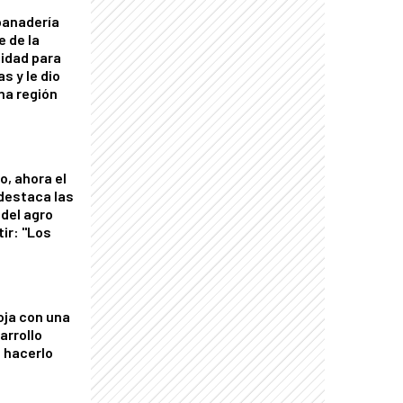
panadería
e de la
idad para
s y le dio
una región
o, ahora el
 destaca las
del agro
tir: "Los
"
oja con una
arrollo
 hacerlo