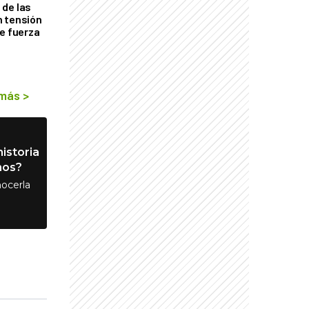
de las
n tensión
de fuerza
s
 más
>
istoria
nos?
ocerla