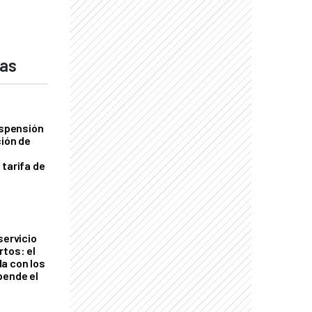
das
uspensión
ción de
 tarifa de
servicio
rtos: el
a con los
pende el