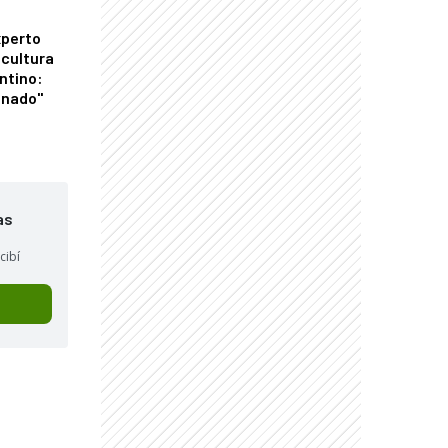
xperto
icultura
ntino:
onado"
as
cibí