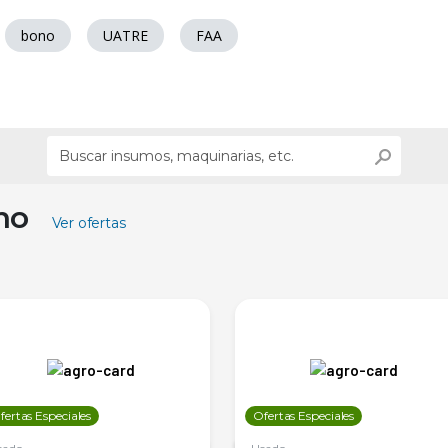
bono
UATRE
FAA
ino
Ver ofertas
fertas Especiales
Ofertas Especiales