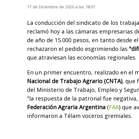
17
de
Diciembre
de
2020
a las
18:07
La conducción del sindicato de los trabaja
reclamó hoy a las cámaras empresarias de
de año de 15.000 pesos, en tanto desde el
rechazaron el pedido esgrimiendo las
"di
que atraviesan las economías regionales.
En un primer encuentro, realizado en el 
Nacional de Trabajo Agrario (CNTA)
, que 
del Ministerio de Trabajo, Empleo y Segur
"la respuesta de la patronal fue negativa,
Federación Agraria Argentina
(
FAA
) que a
informaron a Télam voceros gremiales.