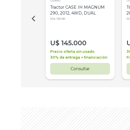
Usado
U
a Metalfor 7040,
Tractor CASE IH MAGNUM
T
Bot 32 Mts
290, 2012, 4WD, DUAL
2
Isla Verde
Is
000
U$
145.000
a + financiación
Precio oferta sin usado
3
 4 años
30% de entrega + financiación
F
nsultar
Consultar