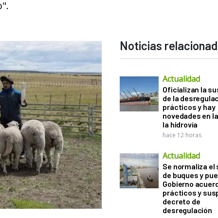
".
Noticias relaciona
Actualidad
Oficializan la s
de la desregula
prácticos y hay
novedades en la
la hidrovía
hace 12 horas
Actualidad
Se normaliza el 
de buques y pue
Gobierno acuerd
prácticos y sus
decreto de
desregulación