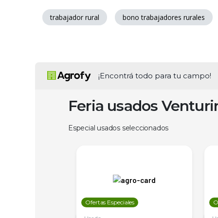
trabajador rural
bono trabajadores rurales
¡Encontrá todo para tu campo!
Feria usados Ventur
Especial usados seleccionados
les
Ofertas Especiales
O