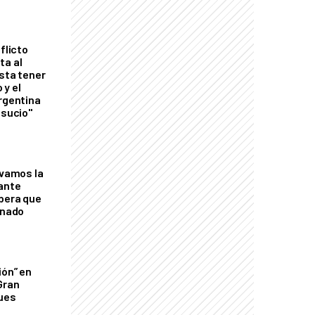
flicto
ta al
esta tener
 y el
Argentina
 sucio"
lvamos la
tante
mbera que
rnado
ión” en
Gran
ques