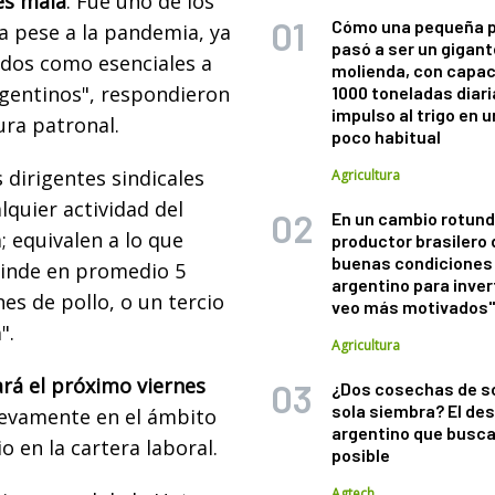
es mala
. Fue uno de los
Cómo una pequeña 
a pese a la pandemia, ya
pasó a ser un gigant
idos como esenciales a
molienda, con capac
argentinos", respondieron
1000 toneladas diaria
impulso al trigo en 
tura patronal.
poco habitual
 dirigentes sindicales
Agricultura
quier actividad del
En un cambio rotund
 equivalen a lo que
productor brasilero
buenas condiciones 
 rinde en promedio 5
argentino para inver
nes de pollo, o un tercio
veo más motivados
".
Agricultura
rá el próximo viernes
¿Dos cosechas de s
sola siembra? El des
uevamente en el ámbito
argentino que busca
 en la cartera laboral.
posible
Agtech