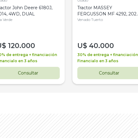
sado
Usado
ractor John Deere 6180J,
Tractor MASSEY
014, 4WD, DUAL
FERGUSSON MF 4292, 2020
la Verde
4WD, PATON
Venado Tuerto
U$
120.000
U$
40.000
0% de entrega + financiación
30% de entrega + financiación
inancialo en 3 años
Financialo en 3 años
Consultar
Consultar