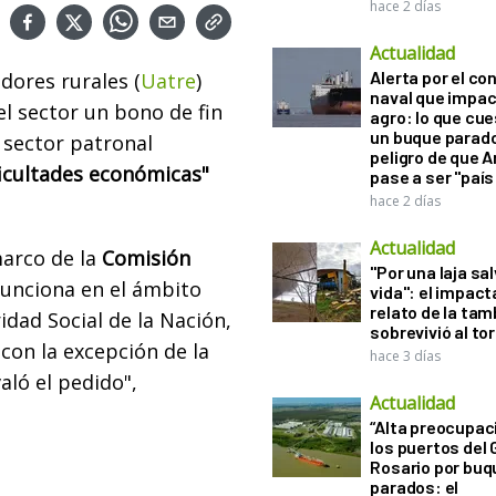
hace 2 días
Actualidad
Alerta por el con
dores rurales (
Uatre
)
naval que impac
l sector un bono de fin
agro: lo que cu
un buque parado
 sector patronal
peligro de que 
ficultades económicas"
pase a ser "país
hace 2 días
Actualidad
marco de la
Comisión
"Por una laja sa
funciona en el ámbito
vida": el impac
relato de la ta
idad Social de la Nación,
sobrevivió al to
 con la excepción de la
hace 3 días
való el pedido",
Actualidad
“Alta preocupac
los puertos del 
Rosario por bu
parados: el