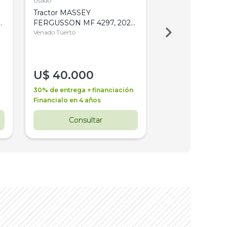
Usado
Usado
Tractor MASSEY
Tractor AGCO ALL
,
FERGUSSON MF 4297, 2020,
2003, 4WD, PA
4WD, PATON
Venado Tuerto
Venado Tuerto
U$
40.000
U$
30.000
30% de entrega + financiación
30% de entrega + 
Financialo en 4 años
Financialo en 3 a
Consultar
Consul