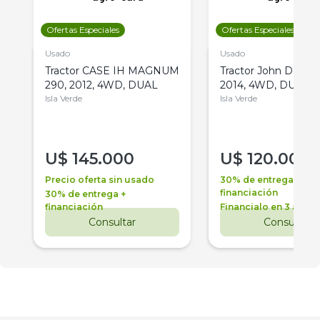
Ofertas Especiales
Ofertas Especiales
Usado
Usado
Tractor CASE IH MAGNUM
Tractor John Deere 
290, 2012, 4WD, DUAL
2014, 4WD, DUAL
Isla Verde
Isla Verde
U$
145.000
U$
120.000
Precio oferta sin usado
30% de entrega +
financiación
30% de entrega +
financiación
Financialo en 3 años
Consultar
Consultar