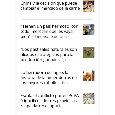
China y la decisión que puede
cambiar el mercado de la carne
"Tienen un país hermoso, con
todo, merecen que les vaya
bien": el mensaje de una
ganadera uruguaya sobre las
oportunidades que se abren
"Los pastizales naturales son
para el agro en Argentina, con
aliados estratégicos para la
foco en la carne
producción ganadera", destaca
la iniciativa que ya reúne a 46
establecimientos en Argentina
La herradora del agro, la
historia de la mujer detrás de
los mejores caballos de la
Argentina y los mitos que
todavía hacen sufrir a estos
Escala el conflicto por el IPCVA:
animales: "Mientras me
frigoríficos de tres provincias
descalificaban, yo seguí
respaldaron el aporte
haciendo currículum"
obligatorio