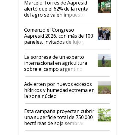
Marcelo Torres de Aapresid
alertó que el 62% de la renta
del agro se va en impuestos:
"No es bueno que en
Argentina se sigan discutiendo
Comenzó el Congreso
las mismas cosas de hace 50
Aapresid 2026, con más de 100
años"
paneles, invitados de lujo y
todas las tendencias
La sorpresa de un experto
internacional en agricultura
sobre el campo argentino:
"Estoy muy impresionado"
Advierten por nuevos excesos
hídricos y humedad extrema en
la zona núcleo
Esta campaña proyectan cubrir
una superficie total de 750.000
hectáreas de soja sembradas
con una nueva generación de