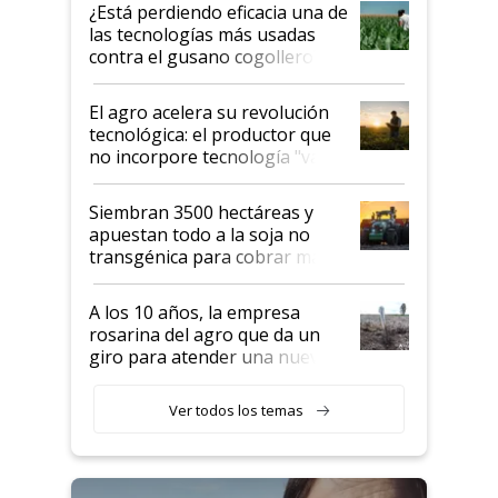
variedades que marcan un
¿Está perdiendo eficacia una de
salto tecnológico en genética y
las tecnologías más usadas
rendimiento
contra el gusano cogollero? El
desafío de una tecnología clave
El agro acelera su revolución
tecnológica: el productor que
no incorpore tecnología "va a
perder el tren"
Siembran 3500 hectáreas y
apuestan todo a la soja no
transgénica para cobrar más
por tonelada: compraron un
semillero
A los 10 años, la empresa
rosarina del agro que da un
giro para atender una nueva
etapa en el agro
Ver todos los temas