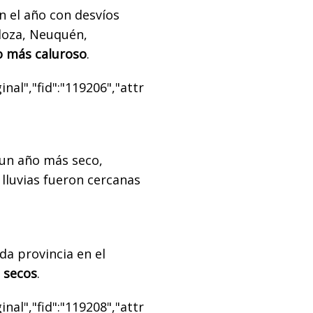
n el año con desvíos
doza, Neuquén,
o más caluroso
.
nal","fid":"119206","attr
 un año más seco,
lluvias fueron cercanas
a provincia en el
 secos
.
nal","fid":"119208","attr