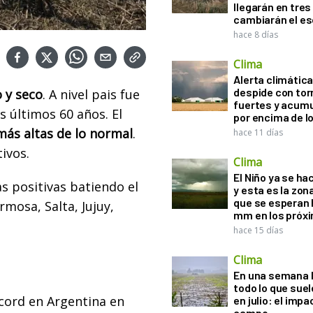
llegarán en tres
cambiarán el es
hace 8 días
Clima
Alerta climática:
despide con to
o y seco
. A nivel pais fue
fuertes y acum
s últimos 60 años. El
por encima de 
ás altas de lo normal
.
hace 11 días
tivos.
Clima
El Niño ya se ha
s positivas batiendo el
y esta es la zona
que se esperan 
mosa, Salta, Jujuy,
mm en los próx
hace 15 días
Clima
En una semana l
todo lo que suel
écord en Argentina en
en julio: el impa
campo