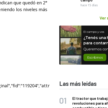
indican que quedó en 2°
hace 15 días
eniendo los niveles más
Ver
El campo y vos
¿Tenés una h
para contar
Queremos con
Escribinos
Las más leídas
nal","fid":"119204","attr
El tractor que trabaj
revoluciones para a
combustible y tiene