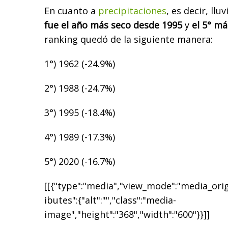
En cuanto a
precipitaciones
, es decir, llu
fue el año más seco desde 1995
y
el 5° m
ranking quedó de la siguiente manera:
1°) 1962 (-24.9%)
2°) 1988 (-24.7%)
3°) 1995 (-18.4%)
4°) 1989 (-17.3%)
5°) 2020 (-16.7%)
[[{"type":"media","view_mode":"media_origi
ibutes":{"alt":"","class":"media-
image","height":"368","width":"600"}}]]