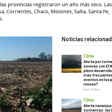
las provincias registraron un año más seco. La
, Corrientes, Chaco, Misiones, Salta, Santa Fe,
s.
Noticias relaciona
Clima
Alerta por torm
severas con El 
pleno desarroll
más frecuentes
eventos en los 
meses?
hace 8 días
Clima
Alerta naranja p
tormentas: las l