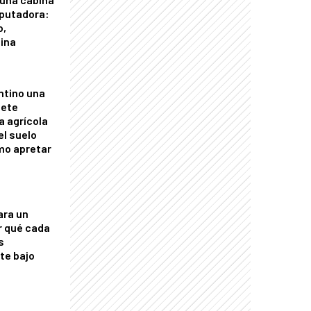
putadora:
o,
tina
ntino una
mete
a agrícola
el suelo
mo apretar
ara un
r qué cada
s
nte bajo