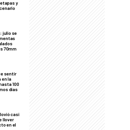
 etapas y
cenario
 julio se
rmentas
ulados
los 70mm
ce sentir
 en la
hasta 100
imos días
lovió casi
e llover
cto en el