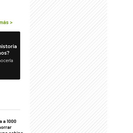
 más
>
istoria
nos?
ocerla
a a 1000
horrar
 una cabina