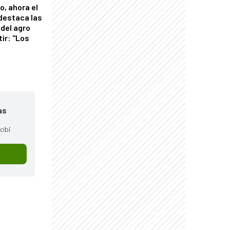
o, ahora el
 destaca las
del agro
tir: "Los
"
as
cibí