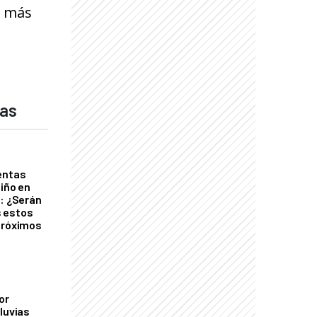
s más
das
entas
Niño en
o: ¿Serán
 estos
próximos
or
luvias