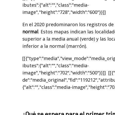
ibutes":{"alt":"","class":"media-
image","height":"728","width":"600"}}]]
En el 2020 predominaron los registros de
normal
. Estos mapas indican las localidad
superior a la media anual (verde) y las lo
inferior a la normal (marrón).
[[{"type":"media","view_mode":"media_origi
ibutes":{"alt":"","class":"media-
image","height":"702","width":"500"}}]] [[
de":"media_original","fid":"119212","attrib
{"alt":"","class":"media-image","height":"70
¿Qué se espera para el primer tri