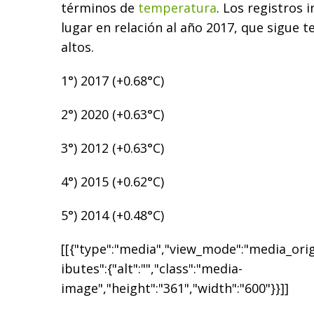
términos de
temperatura
. Los registros 
lugar en relación al año 2017, que sigue t
altos.
1°) 2017 (+0.68°C)
2°) 2020 (+0.63°C)
3°) 2012 (+0.63°C)
4°) 2015 (+0.62°C)
5°) 2014 (+0.48°C)
[[{"type":"media","view_mode":"media_origi
ibutes":{"alt":"","class":"media-
image","height":"361","width":"600"}}]]