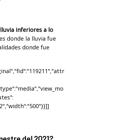
lluvia inferiores a lo
es donde la lluvia fue
calidades donde fue
nal","fid":"119211","attr
{"type":"media","view_mo
utes":
2","width":"500"}}]]
mestre del 2021?