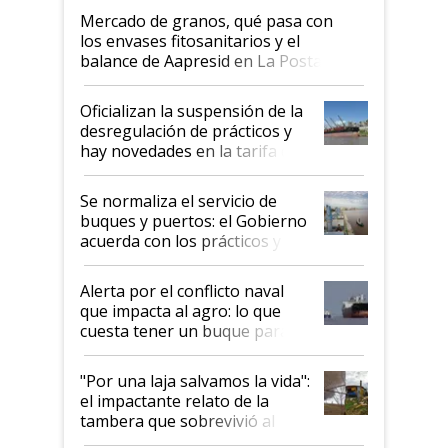
Mercado de granos, qué pasa con
los envases fitosanitarios y el
balance de Aapresid en La Posta
Oficializan la suspensión de la
desregulación de prácticos y
hay novedades en la tarifa de
la hidrovía
Se normaliza el servicio de
buques y puertos: el Gobierno
acuerda con los prácticos y
suspende el decreto de
desregulación
Alerta por el conflicto naval
que impacta al agro: lo que
cuesta tener un buque parado
y el peligro de que Argentina
pase a ser "país sucio"
"Por una laja salvamos la vida":
el impactante relato de la
tambera que sobrevivió al
tornado