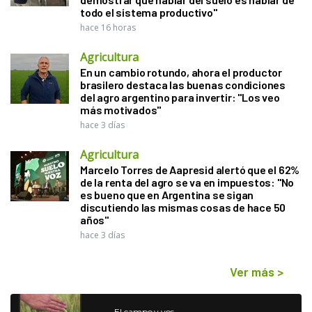
todo el sistema productivo"
hace 16 horas
Agricultura
En un cambio rotundo, ahora el productor
brasilero destaca las buenas condiciones
del agro argentino para invertir: "Los veo
más motivados"
hace 3 días
Agricultura
Marcelo Torres de Aapresid alertó que el 62%
de la renta del agro se va en impuestos: "No
es bueno que en Argentina se sigan
discutiendo las mismas cosas de hace 50
años"
hace 3 días
Ver más
>
El campo y vos