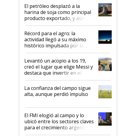
El petróleo desplazó a la
harina de soja como principal
producto exportado, y aún así
el agro aportó casi seis de cada
diez dólares y sostuvo el
Récord para el agro: la
liderazgo en un semestre
actividad llegó a su máximo
récord
histórico impulsada por la
cosecha y las exportaciones
Levantó un acopio a los 19,
creó el lugar que elige Messi y
destaca que invertir en el
kirchnerismo era como "darle
plata a un hijo para droga":
La confianza del campo sigue
Juan Félix Rossetti, el libertario
alta, aunque perdió impulso
que de una dura crisis salió
más fuerte y apuesta al cambio
de Milei
El FMI elogió al campo y lo
ubicó entre los sectores claves
para el crecimiento argentino