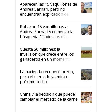
mandato muy claro del gobierno
Aparecen las 15 vaquillonas de
nacional"
Andrea Sarnari, pero no
encuentran explicación de
cómo llegaron allí
Robaron 15 vaquillonas a
Andrea Sarnari y comenzó la
búsqueda: “Todos los días le
toca a algún productor”
Cuesta $6 millones: la
inversión que crece entre los
ganaderos en un momento
histórico para la actividad
La hacienda recuperó precio,
pero el mercado ya mira el
próximo techo
China y la decisión que puede
cambiar el mercado de la carne