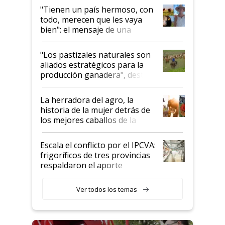
"Tienen un país hermoso, con
todo, merecen que les vaya
bien": el mensaje de una
ganadera uruguaya sobre las
oportunidades que se abren
"Los pastizales naturales son
para el agro en Argentina, con
aliados estratégicos para la
foco en la carne
producción ganadera", destaca
la iniciativa que ya reúne a 46
establecimientos en Argentina
La herradora del agro, la
historia de la mujer detrás de
los mejores caballos de la
Argentina y los mitos que
todavía hacen sufrir a estos
Escala el conflicto por el IPCVA:
animales: "Mientras me
frigoríficos de tres provincias
descalificaban, yo seguí
respaldaron el aporte
haciendo currículum"
obligatorio
Ver todos los temas