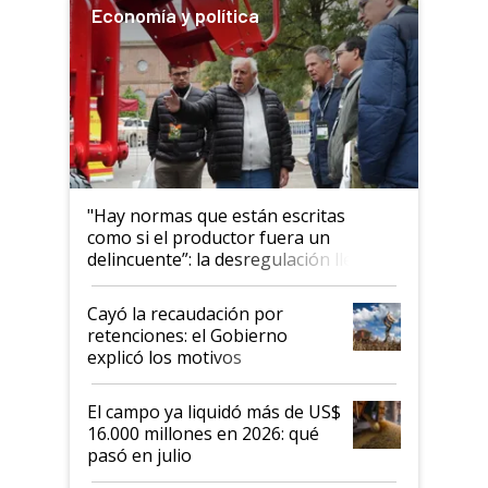
Economía y política
"Hay normas que están escritas
como si el productor fuera un
delincuente”: la desregulación llegó
al Congreso Aapresid y hasta se
habló del financiamiento al IPCVA
Cayó la recaudación por
retenciones: el Gobierno
explicó los motivos
El campo ya liquidó más de US$
16.000 millones en 2026: qué
pasó en julio