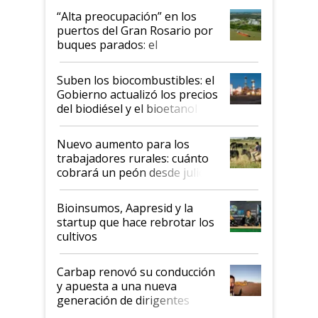
“Alta preocupación” en los
puertos del Gran Rosario por
buques parados: el
funcionamiento de las
exportadoras en tensión tras
Suben los biocombustibles: el
la medida de fuerza de los
Gobierno actualizó los precios
prácticos
del biodiésel y el bioetanol
Nuevo aumento para los
trabajadores rurales: cuánto
cobrará un peón desde julio
Bioinsumos, Aapresid y la
startup que hace rebrotar los
cultivos
Carbap renovó su conducción
y apuesta a una nueva
generación de dirigentes
rurales