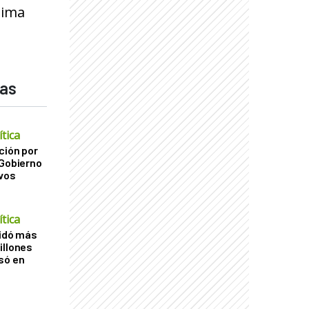
tima
das
tica
ción por
 Gobierno
ivos
tica
uidó más
illones
só en