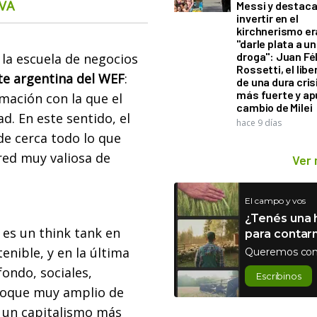
CVA
Messi y destaca
invertir en el
kirchnerismo e
"darle plata a un
droga": Juan Fél
, la escuela de negocios
Rossetti, el libe
te argentina del WEF
:
de una dura cris
más fuerte y ap
mación con la que el
cambio de Milei
d. En este sentido, el
hace 9 días
e cerca todo lo que
red muy valiosa de
Ver
El campo y vos
¿Tenés una h
 es un think tank en
para contar
enible, y en la última
Queremos con
ondo, sociales,
Escribinos
nfoque muy amplio de
 un capitalismo más