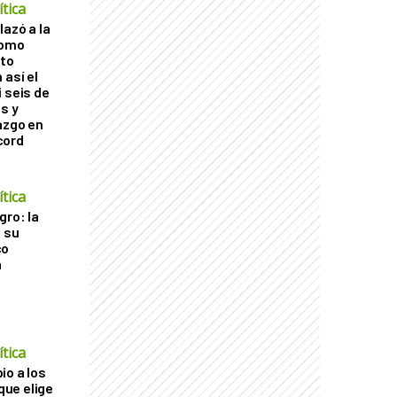
tica
lazó a la
como
cto
 así el
 seis de
s y
azgo en
cord
tica
gro: la
a su
co
a
tica
io a los
 que elige