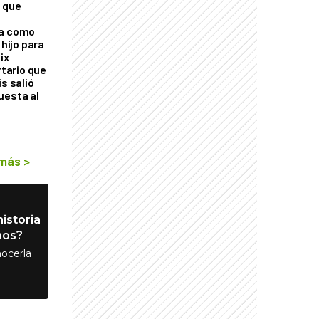
 que
ra como
 hijo para
ix
rtario que
is salió
uesta al
 más
>
istoria
nos?
ocerla