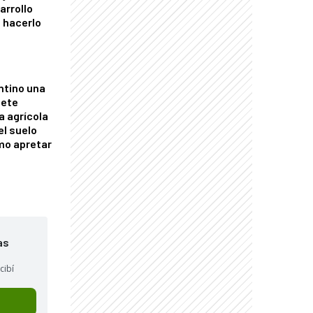
arrollo
 hacerlo
ntino una
mete
a agrícola
el suelo
mo apretar
as
cibí