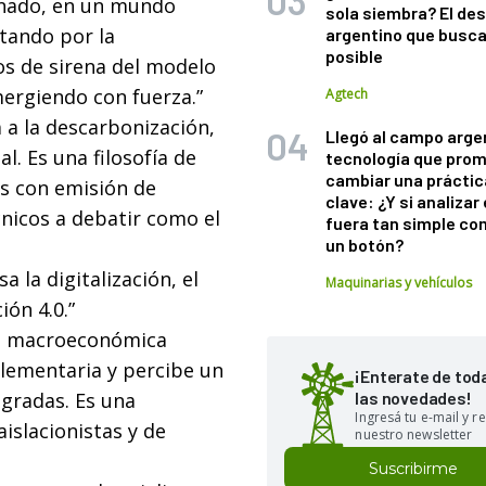
inado, en un mundo
sola siembra? El des
tando por la
argentino que busca
posible
tos de sirena del modelo
mergiendo con fuerza.”
Agtech
a la descarbonización,
Llegó al campo arge
. Es una filosofía de
tecnología que pro
cambiar una práctic
es con emisión de
clave: ¿Y si analizar 
nicos a debatir como el
fuera tan simple co
un botón?
a la digitalización, el
Maquinarias y vehículos
ión 4.0.”
ón macroeconómica
plementaria y percibe un
¡Enterate de tod
gradas. Es una
las novedades!
Ingresá tu e-mail y re
aislacionistas y de
nuestro newsletter
Suscribirme