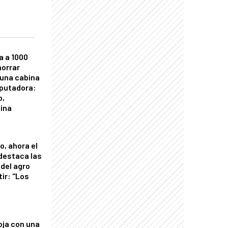
a a 1000
horrar
 una cabina
putadora:
o,
tina
o, ahora el
 destaca las
del agro
tir: "Los
"
oja con una