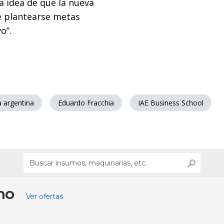
 la idea de que la nueva
e plantearse metas
vo”.
 argentina
Eduardo Fracchia
IAE Business School
ino
Ver ofertas