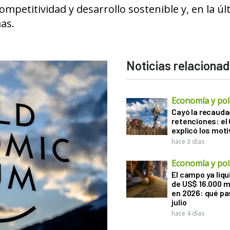
ompetitividad y desarrollo sostenible y, en la úl
as.
Noticias relaciona
Economía y polí
Cayó la recauda
retenciones: el
explicó los mot
hace 3 días
Economía y polí
El campo ya liq
de US$ 16.000 m
en 2026: qué pa
julio
hace 4 días