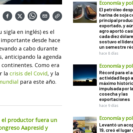
Economía y polí
El petróleo desp
harina de soja 
principal produ
exportado, y aún
agro aportó casi
sigla en inglés) es el
cada diez dólare
 importante desde hace
sostuvo el lider
un semestre ré
llevando a cabo durante
hace 8 días
, anticipando la agenda
s continentes. Como era
Economía y polí
Récord para el a
r la
crisis del Covid
, y la
actividad llegó 
 mundial
para este año.
máximo históri
impulsada por l
cosecha y las
exportaciones
hace 9 días
Economía y polí
 el productor fuera un
Levantó un acop
Congreso Aapresid y
19, creó el lugar