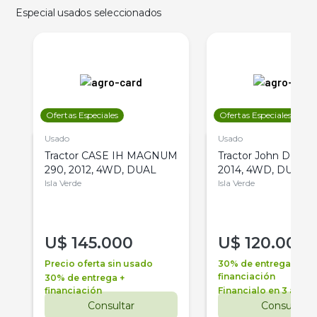
Especial usados seleccionados
Ofertas Especiales
Ofertas Especiales
Usado
Usado
Tractor CASE IH MAGNUM
Tractor John Deere 
290, 2012, 4WD, DUAL
2014, 4WD, DUAL
Isla Verde
Isla Verde
U$
145.000
U$
120.000
Precio oferta sin usado
30% de entrega +
financiación
30% de entrega +
financiación
Financialo en 3 años
Consultar
Consultar