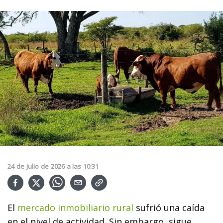
24
de
Julio
de
2026
a las
10:31
El
mercado inmobiliario rural
sufrió una caída
en el nivel de actividad. Sin embargo, sigue