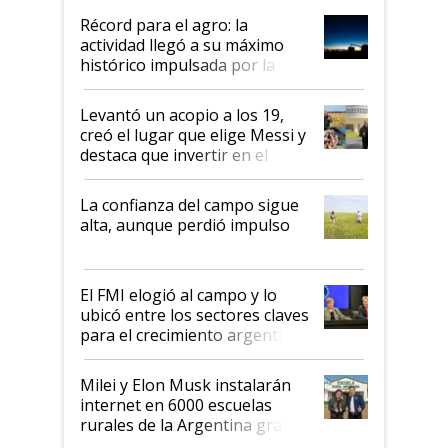
diez dólares y sostuvo el
Récord para el agro: la
liderazgo en un semestre
actividad llegó a su máximo
récord
histórico impulsada por la
cosecha y las exportaciones
Levantó un acopio a los 19,
creó el lugar que elige Messi y
destaca que invertir en el
kirchnerismo era como "darle
plata a un hijo para droga":
La confianza del campo sigue
Juan Félix Rossetti, el libertario
alta, aunque perdió impulso
que de una dura crisis salió
más fuerte y apuesta al cambio
de Milei
El FMI elogió al campo y lo
ubicó entre los sectores claves
para el crecimiento argentino
Milei y Elon Musk instalarán
internet en 6000 escuelas
rurales de la Argentina gracias
a un acuerdo con Starlink