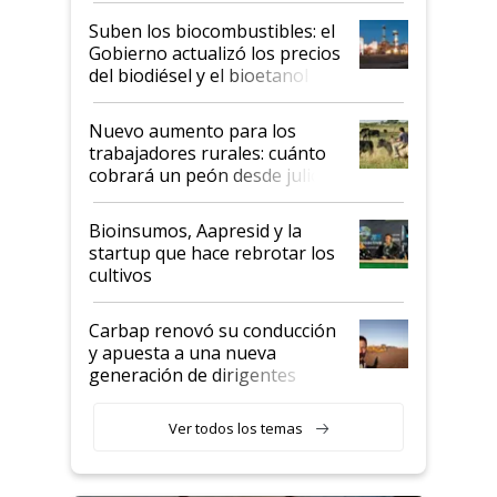
exportadoras en tensión tras
Suben los biocombustibles: el
la medida de fuerza de los
Gobierno actualizó los precios
prácticos
del biodiésel y el bioetanol
Nuevo aumento para los
trabajadores rurales: cuánto
cobrará un peón desde julio
Bioinsumos, Aapresid y la
startup que hace rebrotar los
cultivos
Carbap renovó su conducción
y apuesta a una nueva
generación de dirigentes
rurales
Ver todos los temas