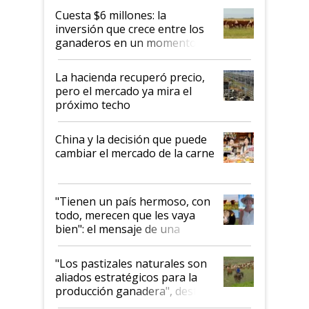
Cuesta $6 millones: la
inversión que crece entre los
ganaderos en un momento
histórico para la actividad
La hacienda recuperó precio,
pero el mercado ya mira el
próximo techo
China y la decisión que puede
cambiar el mercado de la carne
"Tienen un país hermoso, con
todo, merecen que les vaya
bien": el mensaje de una
ganadera uruguaya sobre las
oportunidades que se abren
"Los pastizales naturales son
para el agro en Argentina, con
aliados estratégicos para la
foco en la carne
producción ganadera", destaca
la iniciativa que ya reúne a 46