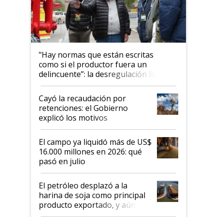
"Hay normas que están escritas
como si el productor fuera un
delincuente”: la desregulación llegó
al Congreso Aapresid y hasta se
habló del financiamiento al IPCVA
Cayó la recaudación por
retenciones: el Gobierno
explicó los motivos
El campo ya liquidó más de US$
16.000 millones en 2026: qué
pasó en julio
El petróleo desplazó a la
harina de soja como principal
producto exportado, y aún así
el agro aportó casi seis de cada