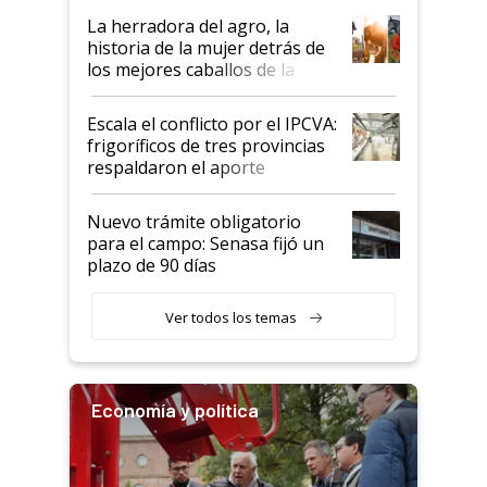
establecimientos en Argentina
La herradora del agro, la
historia de la mujer detrás de
los mejores caballos de la
Argentina y los mitos que
todavía hacen sufrir a estos
Escala el conflicto por el IPCVA:
animales: "Mientras me
frigoríficos de tres provincias
descalificaban, yo seguí
respaldaron el aporte
haciendo currículum"
obligatorio
Nuevo trámite obligatorio
para el campo: Senasa fijó un
plazo de 90 días
Ver todos los temas
Economía y política