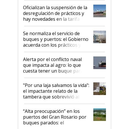
Oficializan la suspensión de la
desregulación de prácticos y
hay novedades en la tarifa de
la hidrovía
Se normaliza el servicio de
buques y puertos: el Gobierno
acuerda con los prácticos y
suspende el decreto de
desregulación
Alerta por el conflicto naval
que impacta al agro: lo que
cuesta tener un buque parado
y el peligro de que Argentina
pase a ser "país sucio"
"Por una laja salvamos la vida":
el impactante relato de la
tambera que sobrevivió al
tornado
“Alta preocupación” en los
puertos del Gran Rosario por
buques parados: el
funcionamiento de las