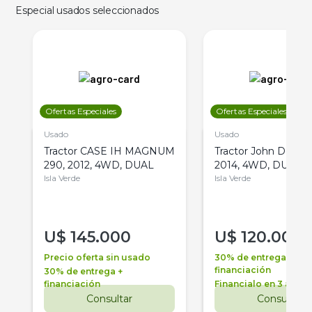
Especial usados seleccionados
Ofertas Especiales
Ofertas Especiales
Usado
Usado
Tractor CASE IH MAGNUM
Tractor John Deere 
290, 2012, 4WD, DUAL
2014, 4WD, DUAL
Isla Verde
Isla Verde
U$
145.000
U$
120.000
Precio oferta sin usado
30% de entrega +
financiación
30% de entrega +
financiación
Financialo en 3 años
Consultar
Consultar