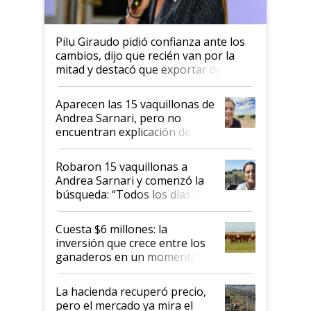
Pilu Giraudo pidió confianza ante los
cambios, dijo que recién van por la
mitad y destacó que exportar dejó de
ser "para unos pocos": "Tenemos un
mandato muy claro del gobierno
Aparecen las 15 vaquillonas de
nacional"
Andrea Sarnari, pero no
encuentran explicación de
cómo llegaron allí
Robaron 15 vaquillonas a
Andrea Sarnari y comenzó la
búsqueda: “Todos los días le
toca a algún productor”
Cuesta $6 millones: la
inversión que crece entre los
ganaderos en un momento
histórico para la actividad
La hacienda recuperó precio,
pero el mercado ya mira el