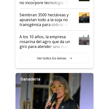
no incorpore tecnología "va a
perder el tren"
Siembran 3500 hectáreas y
apuestan todo a la soja no
transgénica para cobrar más
por tonelada: compraron un
semillero
A los 10 años, la empresa
rosarina del agro que da un
giro para atender una nueva
etapa en el agro
Ver todos los temas
Ganadería