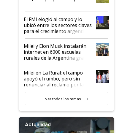
que de una dura crisis salió
más fuerte y apuesta al cambio
de Milei
El FMI elogió al campo y lo
ubicó entre los sectores claves
para el crecimiento argentino
Milei y Elon Musk instalarán
internet en 6000 escuelas
rurales de la Argentina gracias
a un acuerdo con Starlink
Milei en La Rural: el campo
apoyó el rumbo, pero sin
renunciar al reclamo por las
retenciones
Ver todos los temas
Actualidad