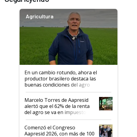
Agricultura
En un cambio rotundo, ahora el
productor brasilero destaca las
buenas condiciones del agro
argentino para invertir: "Los veo
más motivados"
Marcelo Torres de Aapresid
alertó que el 62% de la renta
del agro se va en impuestos:
"No es bueno que en
Argentina se sigan discutiendo
Comenzó el Congreso
las mismas cosas de hace 50
Aapresid 2026, con más de 100
años"