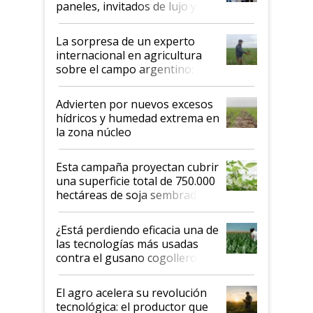
paneles, invitados de lujo y
todas las tendencias
La sorpresa de un experto
internacional en agricultura
sobre el campo argentino:
"Estoy muy impresionado"
Advierten por nuevos excesos
hídricos y humedad extrema en
la zona núcleo
Esta campaña proyectan cubrir
una superficie total de 750.000
hectáreas de soja sembradas
con una nueva generación de
variedades que marcan un
¿Está perdiendo eficacia una de
salto tecnológico en genética y
las tecnologías más usadas
rendimiento
contra el gusano cogollero? El
desafío de una tecnología clave
El agro acelera su revolución
tecnológica: el productor que