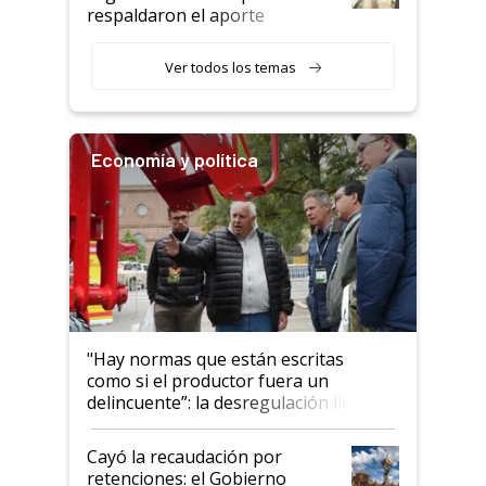
descalificaban, yo seguí
respaldaron el aporte
haciendo currículum"
obligatorio
Ver todos los temas
Economía y política
"Hay normas que están escritas
como si el productor fuera un
delincuente”: la desregulación llegó
al Congreso Aapresid y hasta se
habló del financiamiento al IPCVA
Cayó la recaudación por
retenciones: el Gobierno