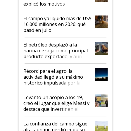
explicó los motivos
El campo ya liquidó más de US$
16.000 millones en 2026: qué
pasó en julio
El petróleo desplazó a la
harina de soja como principal
producto exportado, y aún así
el agro aportó casi seis de cada
diez dólares y sostuvo el
Récord para el agro: la
liderazgo en un semestre
actividad llegó a su máximo
récord
histórico impulsada por la
cosecha y las exportaciones
Levantó un acopio a los 19,
creó el lugar que elige Messi y
destaca que invertir en el
kirchnerismo era como "darle
plata a un hijo para droga":
La confianza del campo sigue
Juan Félix Rossetti, el libertario
alta, aunque perdió impulso