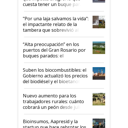
cuesta tener un buque parado
y el peligro de que Argentina
pase a ser "país sucio"
"Por una laja salvamos la vida":
el impactante relato de la
tambera que sobrevivió al
tornado
“Alta preocupación” en los
puertos del Gran Rosario por
buques parados: el
funcionamiento de las
exportadoras en tensión tras
Suben los biocombustibles: el
la medida de fuerza de los
Gobierno actualizó los precios
prácticos
del biodiésel y el bioetanol
Nuevo aumento para los
trabajadores rurales: cuánto
cobrará un peón desde julio
Bioinsumos, Aapresid y la
startup que hace rebrotar los