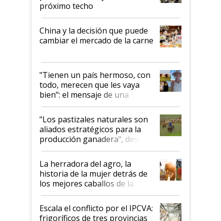
próximo techo
China y la decisión que puede
cambiar el mercado de la carne
"Tienen un país hermoso, con
todo, merecen que les vaya
bien": el mensaje de una
ganadera uruguaya sobre las
oportunidades que se abren
"Los pastizales naturales son
para el agro en Argentina, con
aliados estratégicos para la
foco en la carne
producción ganadera", destaca
la iniciativa que ya reúne a 46
establecimientos en Argentina
La herradora del agro, la
historia de la mujer detrás de
los mejores caballos de la
Argentina y los mitos que
todavía hacen sufrir a estos
Escala el conflicto por el IPCVA:
animales: "Mientras me
frigoríficos de tres provincias