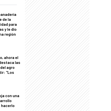
panadería
e de la
idad para
s y le dio
una región
o, ahora el
 destaca las
del agro
tir: "Los
"
oja con una
arrollo
 hacerlo