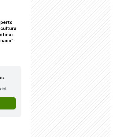
xperto
icultura
ntino:
onado"
as
cibí