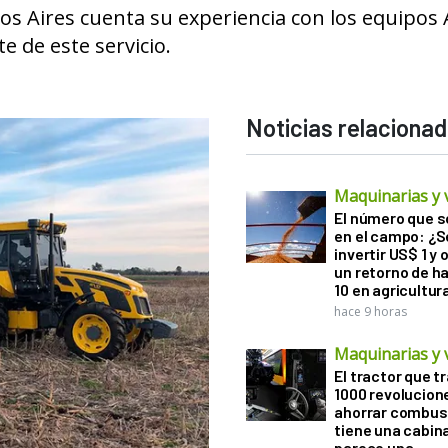
os Aires cuenta su experiencia con los equipos A
 de este servicio.
Noticias relaciona
Maquinarias y 
El número que 
en el campo: ¿
invertir US$ 1 y
un retorno de h
10 en agricultur
hace 9 horas
Maquinarias y 
El tractor que t
1000 revolucion
ahorrar combust
tiene una cabin
parece una