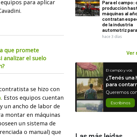
 equipos para aplicar
Para el campo: 
producción hast
Cavadini.
máquinas al año
contratan espec
de la industria
automotriz para
hace 3 días
ía que promete
Ver
i analizar el suelo
n?
El campo y vos
¿Tenés una h
para contar
contratista se hizo con
Queremos con
a
. Estos equipos cuentan
Escribinos
 y un ancho de labor de
para montar en máquinas
 poseen un sistema de
erenciada o manual) que
Las más leídas