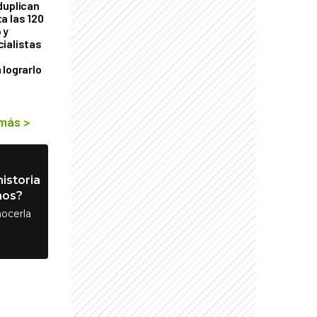
duplican
a las 120
 y
ialistas
 lograrlo
 más
>
istoria
nos?
ocerla