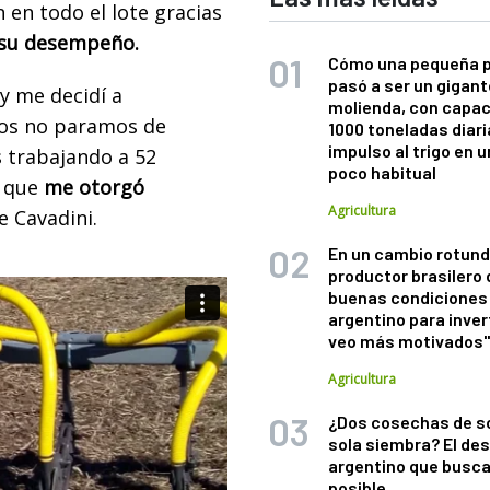
 en todo el lote gracias
 su desempeño.
Cómo una pequeña 
pasó a ser un gigant
y me decidí a
molienda, con capac
pos no paramos de
1000 toneladas diaria
impulso al trigo en 
s trabajando a 52
poco habitual
o que
me otorgó
Agricultura
e Cavadini.
En un cambio rotund
productor brasilero
buenas condiciones 
argentino para inver
veo más motivados
Agricultura
¿Dos cosechas de s
sola siembra? El des
argentino que busca
posible