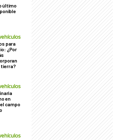
o último
sponible
vehículos
os para
ío: ¿Por
ás
corporan
 tierra?
vehículos
inaria
imo en
 el campo
o
vehículos