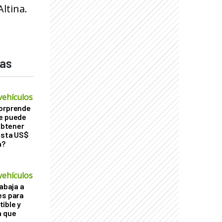
ltina.
das
vehículos
sorprende
Se puede
 obtener
asta US$
a?
vehículos
rabaja a
es para
ible y
a que