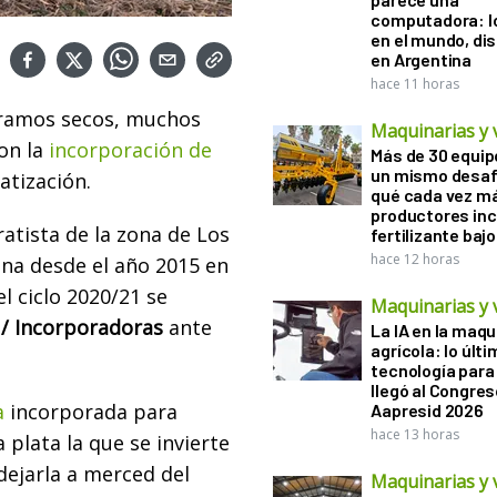
computadora: l
en el mundo, di
en Argentina
hace 11 horas
tramos secos, muchos
Maquinarias y 
ron la
incorporación de
Más de 30 equip
un mismo desaf
atización.
qué cada vez m
productores in
ratista de la zona de Los
fertilizante bajo
hace 12 horas
ina desde el año 2015 en
l ciclo 2020/21 se
Maquinarias y 
 / Incorporadoras
ante
La IA en la maqu
agrícola: lo últ
tecnología para
llegó al Congres
a
incorporada para
Aapresid 2026
hace 13 horas
plata la que se invierte
 dejarla a merced del
Maquinarias y 