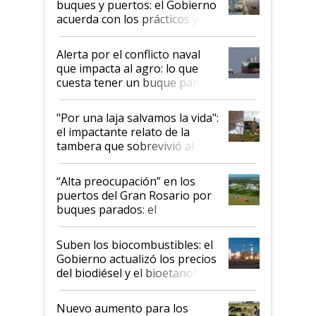
buques y puertos: el Gobierno
acuerda con los prácticos y
suspende el decreto de
desregulación
Alerta por el conflicto naval
que impacta al agro: lo que
cuesta tener un buque parado
y el peligro de que Argentina
pase a ser "país sucio"
"Por una laja salvamos la vida":
el impactante relato de la
tambera que sobrevivió al
tornado
“Alta preocupación” en los
puertos del Gran Rosario por
buques parados: el
funcionamiento de las
exportadoras en tensión tras
Suben los biocombustibles: el
la medida de fuerza de los
Gobierno actualizó los precios
prácticos
del biodiésel y el bioetanol
Nuevo aumento para los