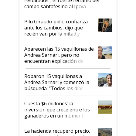
resultados”: el fuerte reclamo del
campo santafesino al Ipcva
Pilu Giraudo pidió confianza
ante los cambios, dijo que
recién van por la mitad y
destacó que exportar dejó de
ser "para unos pocos":
Aparecen las 15 vaquillonas de
"Tenemos un mandato muy
Andrea Sarnari, pero no
claro del gobierno nacional"
encuentran explicación de
cómo llegaron allí
Robaron 15 vaquillonas a
Andrea Sarnari y comenzó la
búsqueda: “Todos los días le
toca a algún productor”
Cuesta $6 millones: la
inversión que crece entre los
ganaderos en un momento
histórico para la actividad
La hacienda recuperó precio,