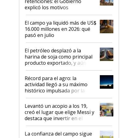
retenciones: el Gobierno
IPCVA
explicó los motivos
El campo ya liquidó más de US$
16.000 millones en 2026: qué
pasó en julio
El petróleo desplazó a la
harina de soja como principal
producto exportado, y aún así
el agro aportó casi seis de cada
diez dólares y sostuvo el
Récord para el agro: la
liderazgo en un semestre
actividad llegó a su máximo
récord
histórico impulsada por la
cosecha y las exportaciones
Levantó un acopio a los 19,
creó el lugar que elige Messi y
destaca que invertir en el
kirchnerismo era como "darle
plata a un hijo para droga":
La confianza del campo sigue
Juan Félix Rossetti, el libertario