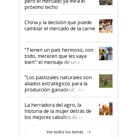
pero el mercado ya mira el
próximo techo
China y la decisión que puede
cambiar el mercado de la carne
"Tienen un país hermoso, con
todo, merecen que les vaya
bien": el mensaje de una
ganadera uruguaya sobre las
oportunidades que se abren
"Los pastizales naturales son
para el agro en Argentina, con
aliados estratégicos para la
foco en la carne
producción ganadera", destaca
la iniciativa que ya reúne a 46
establecimientos en Argentina
La herradora del agro, la
historia de la mujer detrás de
los mejores caballos de la
Argentina y los mitos que
todavía hacen sufrir a estos
Ver todos los temas
animales: "Mientras me