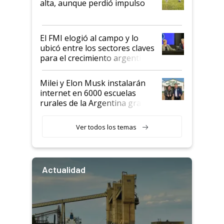
alta, aunque perdió impulso
que de una dura crisis salió
más fuerte y apuesta al cambio
de Milei
El FMI elogió al campo y lo
ubicó entre los sectores claves
para el crecimiento argentino
Milei y Elon Musk instalarán
internet en 6000 escuelas
rurales de la Argentina gracias
a un acuerdo con Starlink
Ver todos los temas
Actualidad