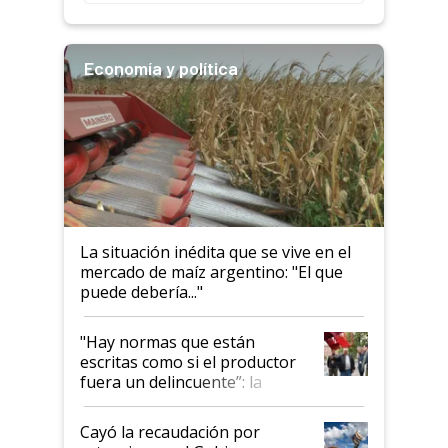
descalificaban, yo seguí
haciendo currículum"
Economía y política
La situación inédita que se vive en el
mercado de maíz argentino: "El que
puede debería..."
"Hay normas que están
escritas como si el productor
fuera un delincuente”: la
desregulación llegó al
Congreso Aapresid y hasta se
Cayó la recaudación por
habló del financiamiento al