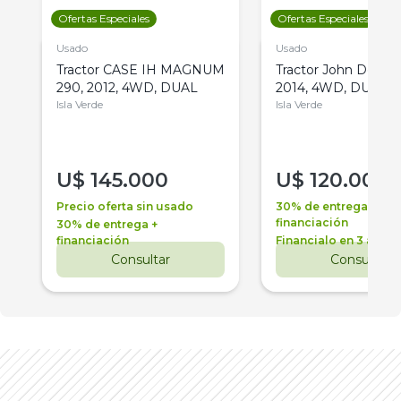
Ofertas Especiales
Ofertas Especiales
Usado
Usado
Tractor CASE IH MAGNUM
Tractor John Deere 
290, 2012, 4WD, DUAL
2014, 4WD, DUAL
Isla Verde
Isla Verde
U$
145.000
U$
120.000
Precio oferta sin usado
30% de entrega +
financiación
30% de entrega +
financiación
Financialo en 3 años
Consultar
Consultar