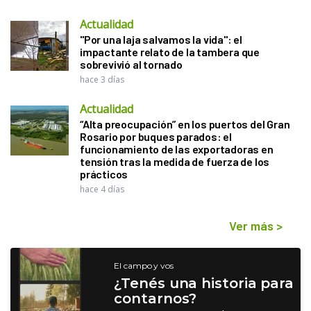
Actualidad
"Por una laja salvamos la vida": el
impactante relato de la tambera que
sobrevivió al tornado
hace 3 días
Actualidad
“Alta preocupación” en los puertos del Gran
Rosario por buques parados: el
funcionamiento de las exportadoras en
tensión tras la medida de fuerza de los
prácticos
hace 4 días
Ver más
>
El campo y vos
¿Tenés una historia para
contarnos?