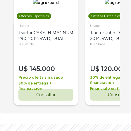
Ofertas Especiales
Ofertas Especiales
Usado
Usado
Tractor CASE IH MAGNUM
Tractor John Deere 
290, 2012, 4WD, DUAL
2014, 4WD, DUAL
Isla Verde
Isla Verde
U$
145.000
U$
120.000
Precio oferta sin usado
30% de entrega +
financiación
30% de entrega +
financiación
Financialo en 3 años
Consultar
Consultar