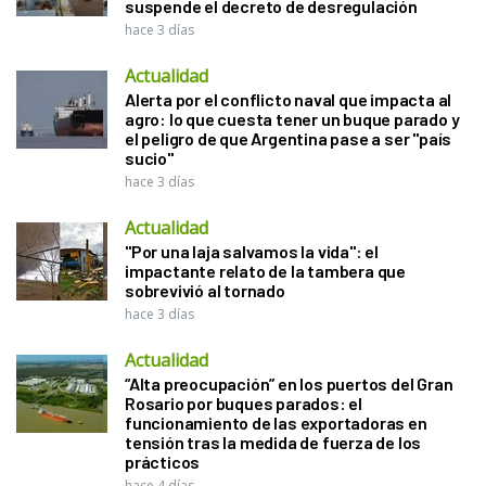
suspende el decreto de desregulación
hace 3 días
Actualidad
Alerta por el conflicto naval que impacta al
agro: lo que cuesta tener un buque parado y
el peligro de que Argentina pase a ser "país
sucio"
hace 3 días
Actualidad
"Por una laja salvamos la vida": el
impactante relato de la tambera que
sobrevivió al tornado
hace 3 días
Actualidad
“Alta preocupación” en los puertos del Gran
Rosario por buques parados: el
funcionamiento de las exportadoras en
tensión tras la medida de fuerza de los
prácticos
hace 4 días