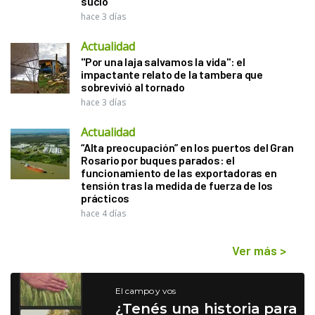
sucio"
hace 3 días
Actualidad
"Por una laja salvamos la vida": el
impactante relato de la tambera que
sobrevivió al tornado
hace 3 días
Actualidad
“Alta preocupación” en los puertos del Gran
Rosario por buques parados: el
funcionamiento de las exportadoras en
tensión tras la medida de fuerza de los
prácticos
hace 4 días
Ver más
>
El campo y vos
¿Tenés una historia para