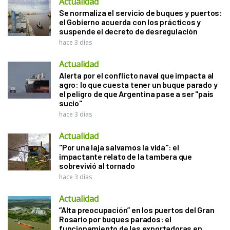
Actualidad
Se normaliza el servicio de buques y puertos:
el Gobierno acuerda con los prácticos y
suspende el decreto de desregulación
hace 3 días
Actualidad
Alerta por el conflicto naval que impacta al
agro: lo que cuesta tener un buque parado y
el peligro de que Argentina pase a ser "país
sucio"
hace 3 días
Actualidad
"Por una laja salvamos la vida": el
impactante relato de la tambera que
sobrevivió al tornado
hace 3 días
Actualidad
“Alta preocupación” en los puertos del Gran
Rosario por buques parados: el
funcionamiento de las exportadoras en