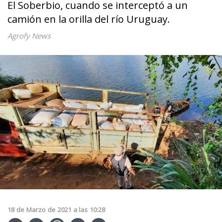
El Soberbio, cuando se interceptó a un
camión en la orilla del río Uruguay.
Agrofy News
18
de
Marzo
de
2021
a las
10:28