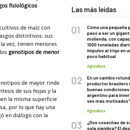
gos fisiológicos
Las más leídas
cultivos de maíz con
Cómo una pequeña 
pasó a ser un gigant
sgos distintivos: sus
molienda, con capac
 la vez, tienen menores
1000 toneladas diaria
impulso al trigo en 
 los
genotipos de menor
poco habitual
Agricultura
En un cambio rotund
genotipos de mayor rinde
productor brasilero
buenas condiciones 
tesis de sus hojas y la
argentino para inver
nen la misma superficie
veo más motivados
sa, por lo que hay una
Agricultura
gó en diálogo con la
¿Dos cosechas de s
sola siembra? El des