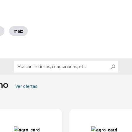
maiz
ino
Ver ofertas