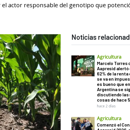
el actor responsable del genotipo que potenció
Noticias relaciona
Agricultura
Marcelo Torres 
Aapresid alertó 
62% de la renta 
se va en impues
es bueno que e
Argentina se si
discutiendo la
cosas de hace 
hace 2 días
Agricultura
Comenzó el Con
Aapresid 2026,