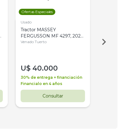
Ofertas Especiales
Ofertas Especiales
Usado
Usado
Tractor MASSEY
Tractor AGCO ALL
,
FERGUSSON MF 4297, 2020,
2003, 4WD, PA
4WD, PATON
Venado Tuerto
Venado Tuerto
U$
40.000
U$
30.000
30% de entrega + financiación
30% de entrega + 
Financialo en 4 años
Financialo en 3 a
Consultar
Consul