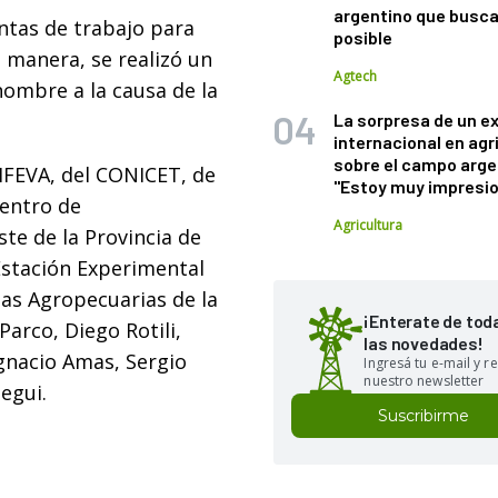
argentino que busca
ntas de trabajo para
posible
a manera, se realizó un
Agtech
ombre a la causa de la
La sorpresa de un e
internacional en agr
sobre el campo arge
IFEVA, del CONICET, de
"Estoy muy impresi
Centro de
Agricultura
ste de la Provincia de
Estación Experimental
ias Agropecuarias de la
¡Enterate de tod
arco, Diego Rotili,
las novedades!
gnacio Amas, Sergio
Ingresá tu e-mail y re
nuestro newsletter
egui.
Suscribirme