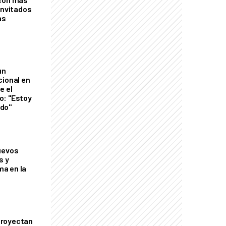
invitados
as
un
cional en
e el
o: "Estoy
do"
uevos
s y
a en la
proyectan