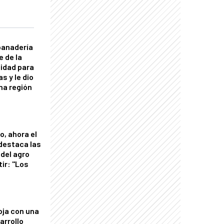
panadería
e de la
idad para
s y le dio
una región
o, ahora el
 destaca las
del agro
tir: "Los
"
oja con una
arrollo