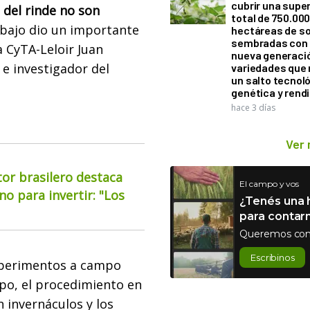
cubrir una super
del rinde no son
total de 750.00
bajo dio un importante
hectáreas de so
sembradas con
a CyTA-Leloir Juan
nueva generaci
 e investigador del
variedades que
un salto tecnol
genética y rend
hace 3 días
Ver
or brasilero destaca
El campo y vos
o para invertir: "Los
¿Tenés una h
para contar
Queremos con
Escribinos
experimentos a campo
po, el procedimiento en
n invernáculos y los