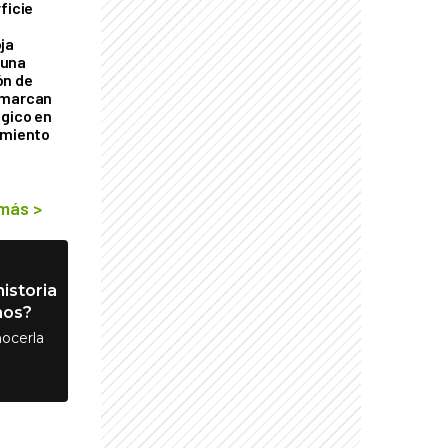
ficie
0
ja
 una
ón de
 marcan
ógico en
imiento
 más
>
istoria
nos?
ocerla