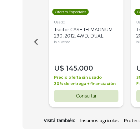
les
Ofertas Especiales
O
Usado
U
a Metalfor 7040,
Tractor CASE IH MAGNUM
T
Bot 32 Mts
290, 2012, 4WD, DUAL
2
Isla Verde
Is
000
U$
145.000
a + financiación
Precio oferta sin usado
3
 4 años
30% de entrega + financiación
F
nsultar
Consultar
Visitá también:
Insumos agrícolas
Protecc