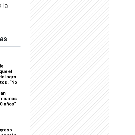
 la
das
de
que el
del agro
tos: "No
n
gan
s mismas
50 años"
greso
 con más