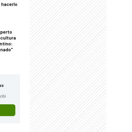
 hacerlo
xperto
icultura
ntino:
onado"
as
cibí