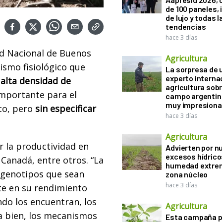
de 100 paneles, 
de lujo y todas l
tendencias
hace 3 días
ad Nacional de Buenos
Agricultura
ismo fisiológico que
La sorpresa de 
experto interna
alta densidad de
agricultura sobr
importante para el
campo argentin
muy impresiona
cto, pero
sin especificar
hace 3 días
Agricultura
 la productividad en
Advierten por n
excesos hídrico
Canadá, entre otros. “La
humedad extrem
 genotipos que sean
zona núcleo
hace 3 días
te en su rendimiento
ndo los encuentran, los
Agricultura
ra bien, los mecanismos
Esta campaña 