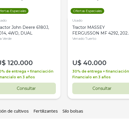
fertas Especiales
Ofertas Especiales
sado
Usado
ractor John Deere 6180J,
Tractor MASSEY
014, 4WD, DUAL
FERGUSSON MF 4292, 2020
la Verde
4WD, PATON
Venado Tuerto
U$
120.000
U$
40.000
0% de entrega + financiación
30% de entrega + financiación
inancialo en 3 años
Financialo en 3 años
Consultar
Consultar
ión de cultivos
Fertilizantes
Silo bolsas