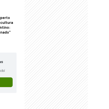
xperto
icultura
ntino:
onado"
as
cibí