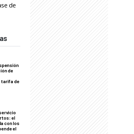
ase de
das
uspensión
ción de
 tarifa de
servicio
rtos: el
a con los
pende el