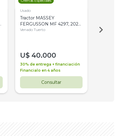
Ofertas Especiales
Ofertas Especiales
Usado
Usado
Tractor MASSEY
Tractor AGCO ALL
,
FERGUSSON MF 4297, 2020,
2003, 4WD, PA
4WD, PATON
Venado Tuerto
Venado Tuerto
U$
40.000
U$
30.000
30% de entrega + financiación
30% de entrega + 
Financialo en 4 años
Financialo en 3 a
Consultar
Consul