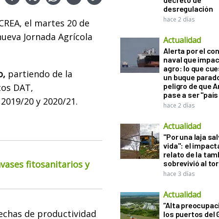
desregulación
hace 2 días
CREA, el martes 20 de
 nueva Jornada Agrícola
Actualidad
Alerta por el con
naval que impac
agro: lo que cu
o,
partiendo de la
un buque parado
peligro de que 
tos DAT,
pase a ser "país
2019/20 y 2020/21.
hace 2 días
Actualidad
"Por una laja sa
vida": el impac
relato de la ta
ases fitosanitarios y
sobrevivió al to
hace 3 días
Actualidad
“Alta preocupac
rechas de productividad
los puertos del 