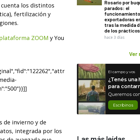
Rosario por bu
 cuenta los distintos
parados: el
ca), fertilización y
funcionamiento 
exportadoras e
giones.
tras la medida 
de los práctico
plataforma ZOOM
y You
hace 3 días
Ver
nal","fid":"122262","attr
El campo y vos
"media-
¿Tenés una h
para contar
":"500"}}]]
Queremos con
Escribinos
s de invierno y de
atos, integrada por los
Las más leídas
ios de avanzada que