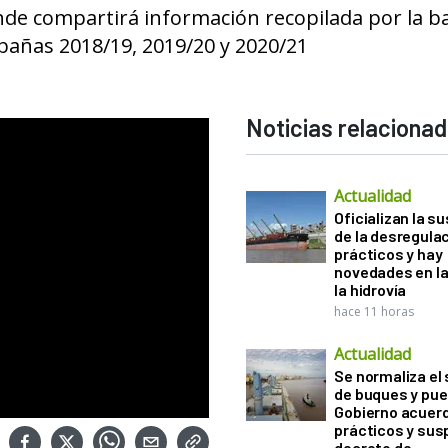
nde compartirá información recopilada por la b
pañas 2018/19, 2019/20 y 2020/21
Noticias relaciona
Actualidad
Oficializan la s
de la desregula
prácticos y hay
novedades en la
la hidrovía
hace 11 horas
Actualidad
Se normaliza el 
de buques y pue
Gobierno acuerd
prácticos y sus
decreto de