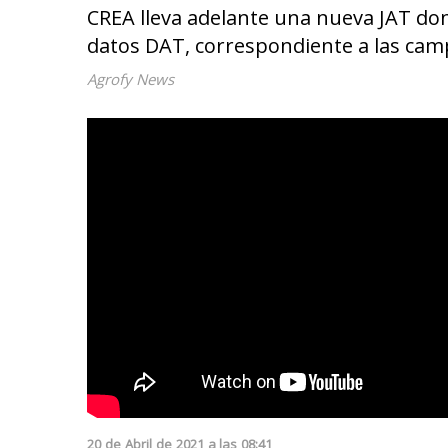
CREA lleva adelante una nueva JAT do
datos DAT, correspondiente a las cam
Agrofy News
20
de
Abril
de
2021
a las
08:41