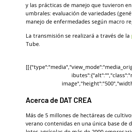
y las prácticas de manejo que tuvieron en
umbrales: evaluación de variedades (genéti
manejo de enfermedades según macro re
La transmisión se realizará a través de la
Tube.
[[{"type":"media","view_mode":"media_origi
ibutes":{"alt":"","class":
image","height":"500","width
Acerca de DAT CREA
Más de 5 millones de hectáreas de cultivo
verano contenidas en una única base de d
lotes agrícolas de más de 2000 empresar