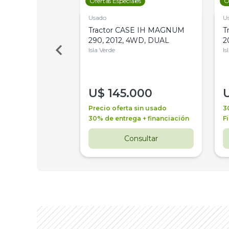
les
Ofertas Especiales
O
Usado
U
a Metalfor 7040,
Tractor CASE IH MAGNUM
T
Bot 32 Mts
290, 2012, 4WD, DUAL
2
Isla Verde
Is
000
U$
145.000
a + financiación
Precio oferta sin usado
3
 4 años
30% de entrega + financiación
F
nsultar
Consultar