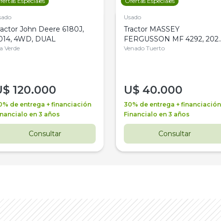
fertas Especiales
Ofertas Especiales
sado
Usado
ractor John Deere 6180J,
Tractor MASSEY
014, 4WD, DUAL
FERGUSSON MF 4292, 2020
la Verde
4WD, PATON
Venado Tuerto
U$
120.000
U$
40.000
0% de entrega + financiación
30% de entrega + financiación
inancialo en 3 años
Financialo en 3 años
Consultar
Consultar