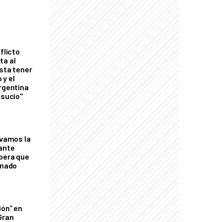
flicto
ta al
esta tener
 y el
Argentina
 sucio"
lvamos la
tante
mbera que
rnado
ión” en
Gran