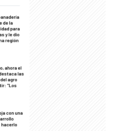
panadería
e de la
idad para
s y le dio
una región
o, ahora el
 destaca las
del agro
tir: "Los
"
oja con una
arrollo
 hacerlo