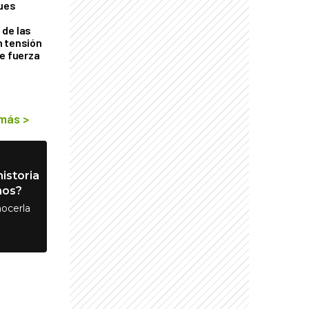
ques
de las
n tensión
de fuerza
s
 más
>
istoria
nos?
ocerla