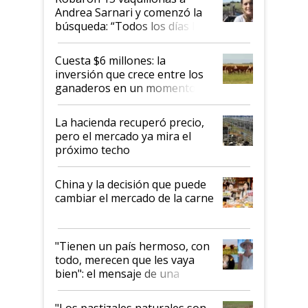
Andrea Sarnari y comenzó la
búsqueda: “Todos los días le
toca a algún productor”
Cuesta $6 millones: la
inversión que crece entre los
ganaderos en un momento
histórico para la actividad
La hacienda recuperó precio,
pero el mercado ya mira el
próximo techo
China y la decisión que puede
cambiar el mercado de la carne
"Tienen un país hermoso, con
todo, merecen que les vaya
bien": el mensaje de una
ganadera uruguaya sobre las
oportunidades que se abren
"Los pastizales naturales son