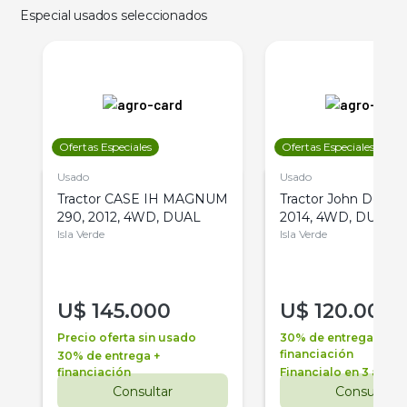
Especial usados seleccionados
Ofertas Especiales
Ofertas Especiales
Usado
Usado
Tractor CASE IH MAGNUM
Tractor John Deere 
290, 2012, 4WD, DUAL
2014, 4WD, DUAL
Isla Verde
Isla Verde
U$
145.000
U$
120.000
Precio oferta sin usado
30% de entrega +
financiación
30% de entrega +
financiación
Financialo en 3 años
Consultar
Consultar