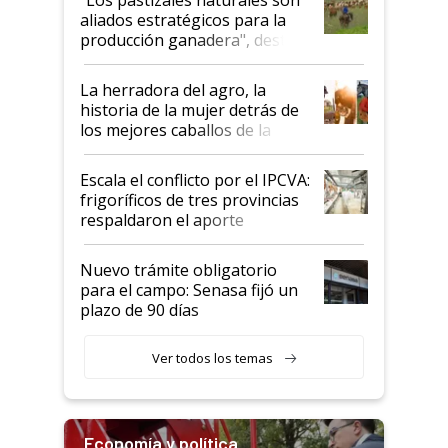
para el agro en Argentina, con
aliados estratégicos para la
foco en la carne
producción ganadera", destaca
la iniciativa que ya reúne a 46
establecimientos en Argentina
La herradora del agro, la
historia de la mujer detrás de
los mejores caballos de la
Argentina y los mitos que
todavía hacen sufrir a estos
Escala el conflicto por el IPCVA:
animales: "Mientras me
frigoríficos de tres provincias
descalificaban, yo seguí
respaldaron el aporte
haciendo currículum"
obligatorio
Nuevo trámite obligatorio
para el campo: Senasa fijó un
plazo de 90 días
Ver todos los temas
Economía y política