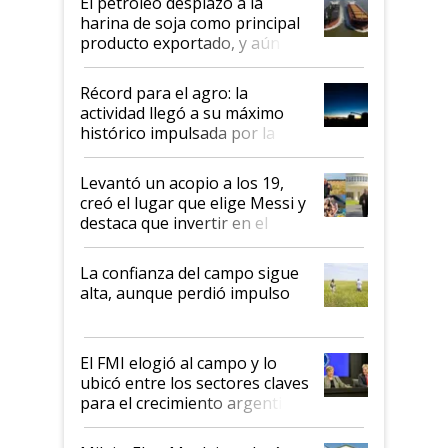
El petróleo desplazó a la
harina de soja como principal
producto exportado, y aún así
el agro aportó casi seis de cada
diez dólares y sostuvo el
Récord para el agro: la
liderazgo en un semestre
actividad llegó a su máximo
récord
histórico impulsada por la
cosecha y las exportaciones
Levantó un acopio a los 19,
creó el lugar que elige Messi y
destaca que invertir en el
kirchnerismo era como "darle
plata a un hijo para droga":
La confianza del campo sigue
Juan Félix Rossetti, el libertario
alta, aunque perdió impulso
que de una dura crisis salió
más fuerte y apuesta al cambio
de Milei
El FMI elogió al campo y lo
ubicó entre los sectores claves
para el crecimiento argentino