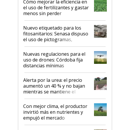
Cómo mejorar la eficiencia en
el uso de fertilizantes y gastar
menos sin perder
productividad en la campaña
fina
Nuevo etiquetado para los
fitosanitarios: Senasa dispuso
el uso de pictogramas,
palabras de advertencia e
indicaciones
Nuevas regulaciones para el
uso de drones: Córdoba fija
distancias mínimas
Alerta por la urea: el precio
aumentó un 40 % y no bajan
mientras se mantiene el
conflicto en Medio Oriente
Con mejor clima, el productor
invirtió más en nutrientes y
empujó el mercado