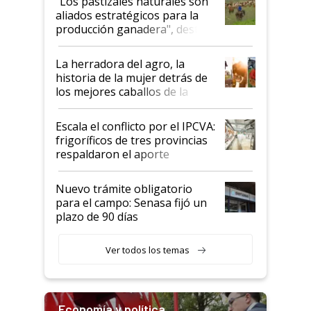
"Los pastizales naturales son
para el agro en Argentina, con
aliados estratégicos para la
foco en la carne
producción ganadera", destaca
la iniciativa que ya reúne a 46
establecimientos en Argentina
La herradora del agro, la
historia de la mujer detrás de
los mejores caballos de la
Argentina y los mitos que
todavía hacen sufrir a estos
Escala el conflicto por el IPCVA:
animales: "Mientras me
frigoríficos de tres provincias
descalificaban, yo seguí
respaldaron el aporte
haciendo currículum"
obligatorio
Nuevo trámite obligatorio
para el campo: Senasa fijó un
plazo de 90 días
Ver todos los temas
Economía y política