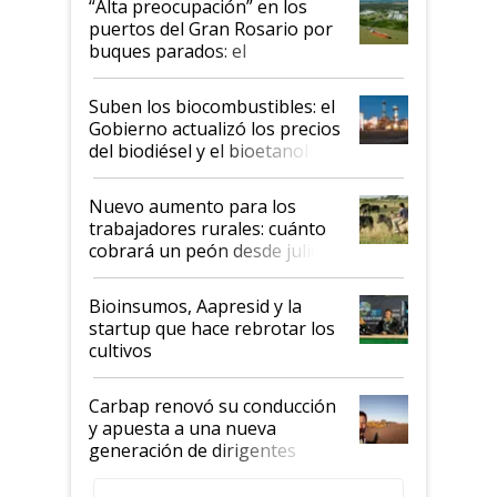
“Alta preocupación” en los
puertos del Gran Rosario por
buques parados: el
funcionamiento de las
exportadoras en tensión tras
Suben los biocombustibles: el
la medida de fuerza de los
Gobierno actualizó los precios
prácticos
del biodiésel y el bioetanol
Nuevo aumento para los
trabajadores rurales: cuánto
cobrará un peón desde julio
Bioinsumos, Aapresid y la
startup que hace rebrotar los
cultivos
Carbap renovó su conducción
y apuesta a una nueva
generación de dirigentes
rurales