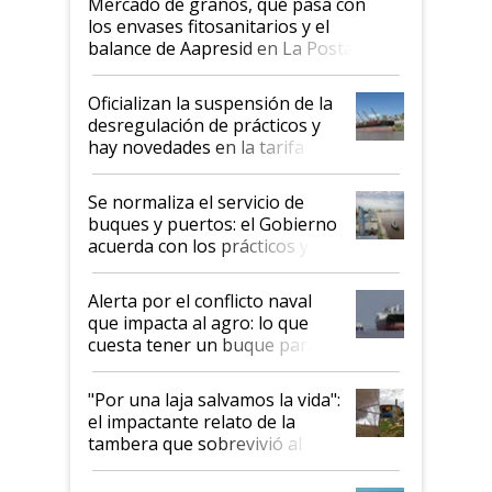
Mercado de granos, qué pasa con
los envases fitosanitarios y el
balance de Aapresid en La Posta
Oficializan la suspensión de la
desregulación de prácticos y
hay novedades en la tarifa de
la hidrovía
Se normaliza el servicio de
buques y puertos: el Gobierno
acuerda con los prácticos y
suspende el decreto de
desregulación
Alerta por el conflicto naval
que impacta al agro: lo que
cuesta tener un buque parado
y el peligro de que Argentina
pase a ser "país sucio"
"Por una laja salvamos la vida":
el impactante relato de la
tambera que sobrevivió al
tornado