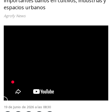
importantes daños en cultivos, industrias y
espacios urbanos
Agrofy News
19
de
Junio
de
2026
a las
08:30