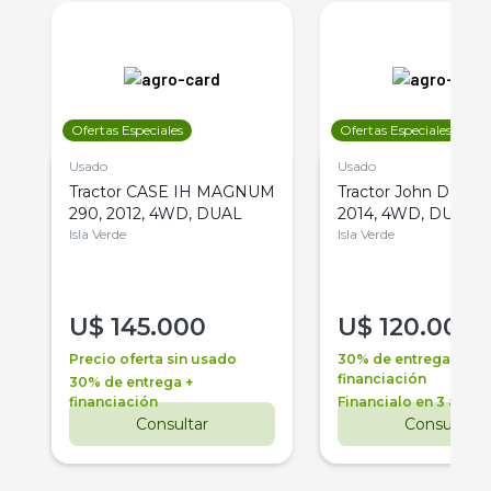
Ofertas Especiales
Ofertas Especiales
Usado
Usado
Tractor CASE IH MAGNUM
Tractor John Deere 
290, 2012, 4WD, DUAL
2014, 4WD, DUAL
Isla Verde
Isla Verde
U$
145.000
U$
120.000
Precio oferta sin usado
30% de entrega +
financiación
30% de entrega +
financiación
Financialo en 3 años
Consultar
Consultar