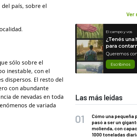
 del país, sobre el
Ver
ocalidad.
El campo y vos
¿Tenés una h
para contar
Queremos con
que sólo sobre el
Escribinos
 inestable, con el
s dispersos. El resto del
pero con abundante
encia de nevadas en toda
Las más leídas
 fenómenos de variada
Cómo una pequeña 
pasó a ser un gigant
molienda, con capac
1000 toneladas diaria