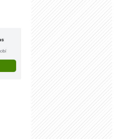
as
cibí