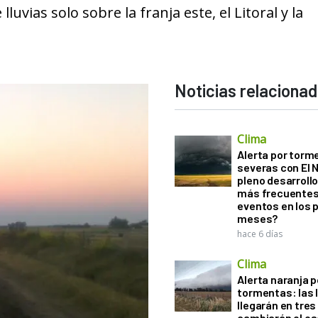
uvias solo sobre la franja este, el Litoral y la
Noticias relaciona
Clima
Alerta por torm
severas con El 
pleno desarroll
más frecuentes
eventos en los 
meses?
hace 6 días
Clima
Alerta naranja p
tormentas: las l
llegarán en tres
cambiarán el es