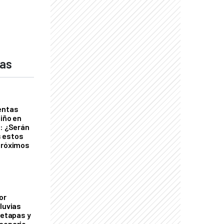
das
entas
Niño en
o: ¿Serán
 estos
próximos
or
luvias
 etapas y
cenario