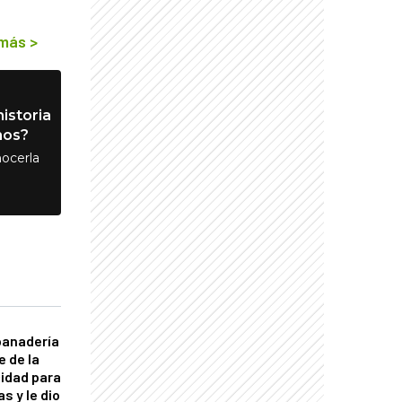
 más
>
istoria
nos?
ocerla
panadería
e de la
idad para
s y le dio