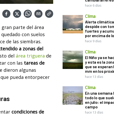
hace 6 días
Clima
Alerta climática:
despide con to
, gran parte del área
fuertes y acum
ha quedado con suelos
por encima de 
ce de las siembras.
hace 9 días
xtendido a zonas del
Clima
esto del
área triguera
de
El Niño ya se ha
y esta es la zona
zar con las
tareas de
que se esperan 
e dieron algunas
mm en los próx
a que pueda entorpecer
hace 13 días
Clima
En una semana l
uras
todo lo que suel
en julio: el impa
campo
entar
condiciones de
hace 13 días