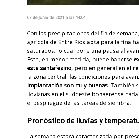
07
de
Junio
de
2021
a las
14:04
Con las precipitaciones del fin de semana
agrícola de Entre Ríos apta para la fina 
saturados, lo cual pone una pausa al avan
Esto, en menor medida, puede haberse
e
este santafesino
, pero en general en el r
la zona central, las condiciones para avan
implantación son muy buenas
. También s
lloviznas en el sudoeste bonaerense nad
el despliegue de las tareas de siembra.
Pronóstico de lluvias y temperat
La semana estará caracterizada por pres