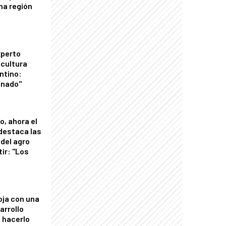
una región
xperto
icultura
ntino:
onado"
o, ahora el
 destaca las
del agro
tir: "Los
"
oja con una
arrollo
 hacerlo