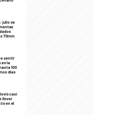
 julio se
rmentas
ulados
los 70mm
ce sentir
 en la
hasta 100
imos días
lovió casi
e llover
cto en el