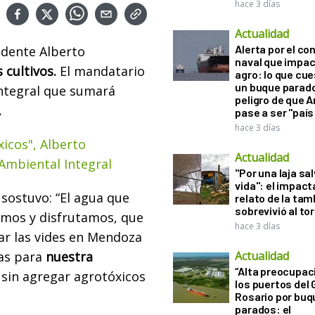
hace 3 días
Actualidad
Alerta por el con
idente Alberto
naval que impac
 cultivos.
El mandatario
agro: lo que cu
un buque parado
Integral que sumará
peligro de que 
.
pase a ser "país
hace 3 días
xicos", Alberto
Actualidad
Ambiental Integral
"Por una laja sa
vida": el impac
 sostuvo: “El agua que
relato de la ta
sobrevivió al to
emos y disfrutamos, que
hace 3 días
ar las vides en Mendoza
ias para
nuestra
Actualidad
“Alta preocupac
sin agregar agrotóxicos
los puertos del 
Rosario por bu
parados: el