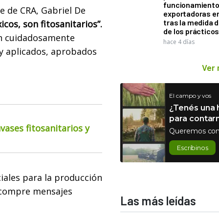
funcionamiento 
te de CRA, Gabriel De
exportadoras e
tras la medida 
cos, son fitosanitarios”.
de los práctico
on cuidadosamente
hace 4 días
y aplicados, aprobados
Ver
El campo y vos
¿Tenés una h
para contar
ases fitosanitarios y
Queremos con
Escribinos
ciales para la producción
 compre mensajes
Las más leídas