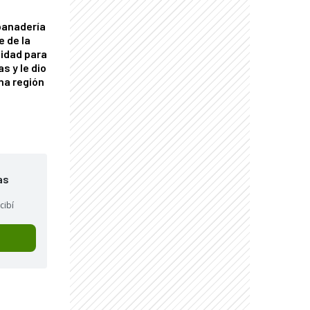
panadería
e de la
idad para
s y le dio
una región
as
cibí