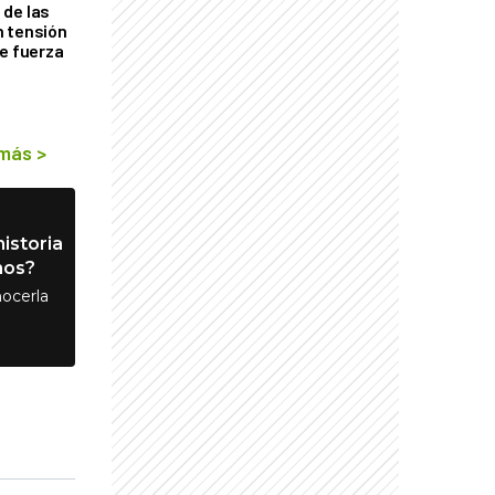
de las
n tensión
de fuerza
s
 más
>
istoria
nos?
ocerla