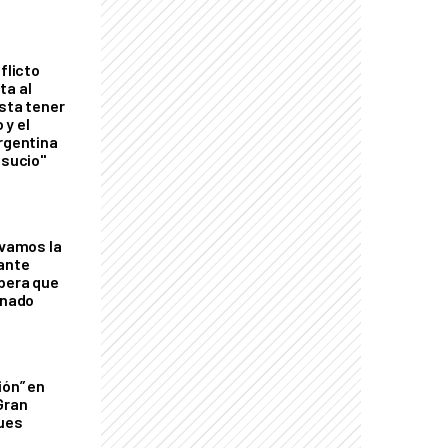
flicto
ta al
esta tener
 y el
Argentina
 sucio"
lvamos la
tante
mbera que
rnado
ión” en
Gran
ques