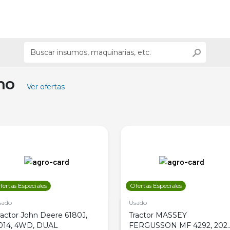
ino
Ver ofertas
fertas Especiales
Ofertas Especiales
sado
Usado
ractor John Deere 6180J,
Tractor MASSEY
014, 4WD, DUAL
FERGUSSON MF 4292, 2020