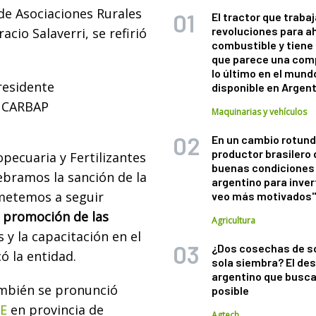
de Asociaciones Rurales
El tractor que trabaj
revoluciones para a
cio Salaverri, se refirió
combustible y tiene
que parece una com
lo último en el mund
residente
disponible en Argen
 CARBAP
Maquinarias y vehículos
En un cambio rotund
productor brasilero
pecuaria y Fertilizantes
buenas condiciones 
lebramos la sanción de la
argentino para inver
metemos a seguir
veo más motivados
a
promoción de las
Agricultura
 y la capacitación en el
¿Dos cosechas de s
ó la entidad.
sola siembra? El des
argentino que busca
también se pronunció
posible
E
en provincia de
Agtech