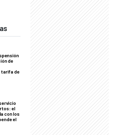
das
uspensión
ción de
 tarifa de
servicio
rtos: el
a con los
pende el