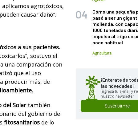
 aplicamos agrotóxicos,
Cómo una pequeña 
 pueden causar daño”,
pasó a ser un gigant
molienda, con capac
1000 toneladas diaria
impulso al trigo en 
poco habitual
óxicos a sus pacientes.
Agricultura
oxicarlos”, sostuvo el
ba una comparación con
tizó que el uso
¡Enterate de tod
ra producir más, de
las novedades!
dioambiente.
Ingresá tu e-mail y re
nuestro newsletter
 del Solar
también
Suscribirme
ionario del gobierno de
s
fitosanitarios
de lo