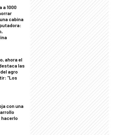
a a 1000
horrar
 una cabina
putadora:
o,
tina
o, ahora el
 destaca las
del agro
tir: "Los
"
oja con una
arrollo
 hacerlo