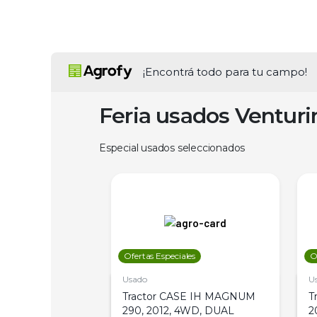
¡Encontrá todo para tu campo!
Feria usados Ventur
Especial usados seleccionados
les
Ofertas Especiales
O
Usado
U
a Metalfor 7040,
Tractor CASE IH MAGNUM
T
Bot 32 Mts
290, 2012, 4WD, DUAL
2