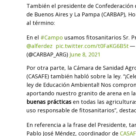
También el presidente de Confederación 
de Buenos Aires y La Pampa (CARBAP), Hora
al término:
En el
#Campo
usamos fitosanitarios Sr. P
@alferdez
pic.twitter.com/t0FaKG6B5t
—
(@CARBAP_ARG)
June 8, 2021
Por otra parte, la Cámara de Sanidad Agro
(CASAFE) también habló sobre la ley. “¡Ce
ley de Educación Ambiental! Nos compro
aportando nuestro granito de arena en l
buenas prácticas
en todas las agriculturas
uso responsable de fitosanitarios”, destac
En referencia a la frase del Presidente, 
Pablo José Méndez, coordinador de
CASAF