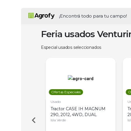
¡Encontrá todo para tu campo!
Feria usados Ventur
Especial usados seleccionados
les
Ofertas Especiales
O
Usado
U
a Metalfor 7040,
Tractor CASE IH MAGNUM
T
Bot 32 Mts
290, 2012, 4WD, DUAL
2
Isla Verde
Is