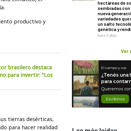
hectáreas de so
a.
sembradas con
nueva generaci
variedades que
iento productivo y
un salto tecnol
genética y rend
hace 3 días
Ver
or brasilero destaca
El campo y vos
o para invertir: "Los
¿Tenés una h
para contar
Queremos con
Escribinos
us tierras desérticas,
ndo para hacer realidad
Las más leídas