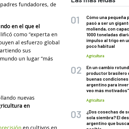
 padres fundadores, de
Cómo una pequeña 
pasó a ser un gigant
ndo en el que el
molienda, con capac
alificó como “experta en
1000 toneladas diaria
impulso al trigo en 
ibuyen al esfuerzo global
poco habitual
partiendo sus
Agricultura
l mundo un lugar “más
En un cambio rotund
productor brasilero
buenas condiciones 
argentino para inver
veo más motivados
ollando nuevas
Agricultura
ricultura en
¿Dos cosechas de s
sola siembra? El des
argentino que busca
precisión
en cultivos en
posible