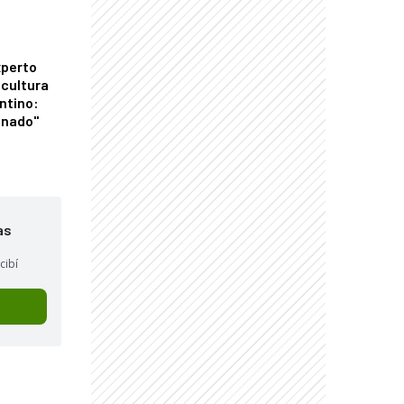
xperto
icultura
ntino:
onado"
as
cibí