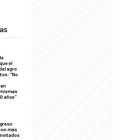
das
de
que el
del agro
tos: "No
n
gan
s mismas
50 años"
greso
 con más
invitados