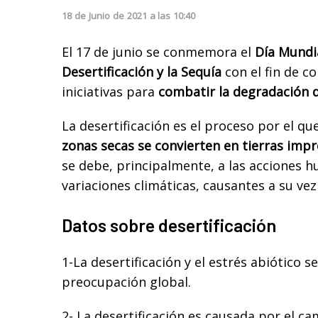
18
de
Junio
de
2021
a las
10:40
El 17 de junio se conmemora el
Día Mundia
Desertificación y la Sequía
con el fin de co
iniciativas para
combatir la degradación d
La desertificación es el proceso por el qu
zonas secas se convierten en tierras imp
se debe, principalmente, a las acciones h
variaciones climáticas, causantes a su vez
Datos sobre desertificación
1-La desertificación y el estrés abiótico 
preocupación global.
2- La desertificación es causada por el ca