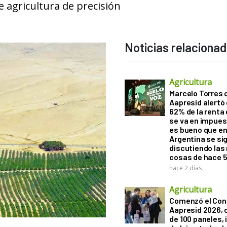
e agricultura de precisión
Noticias relaciona
Agricultura
Marcelo Torres 
Aapresid alertó 
62% de la renta 
se va en impues
es bueno que e
Argentina se si
discutiendo la
cosas de hace 
hace 2 días
Agricultura
Comenzó el Con
Aapresid 2026,
de 100 paneles, 