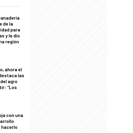
panadería
e de la
idad para
s y le dio
una región
o, ahora el
 destaca las
del agro
tir: "Los
"
oja con una
arrollo
 hacerlo