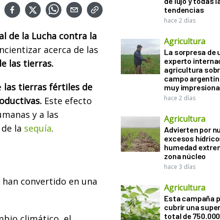
de lujo y todas l
tendencias
hace 2 días
l de la Lucha contra la
Agricultura
ncientizar acerca de las
La sorpresa de 
experto interna
e las tierras.
agricultura sobr
campo argentin
e
las tierras fértiles de
muy impresiona
hace 2 días
roductivas.
Este efecto
umanas y a las
Agricultura
 de la
sequía
.
Advierten por n
excesos hídrico
humedad extrem
zona núcleo
hace 3 días
se han convertido en una
Agricultura
Esta campaña 
cubrir una super
total de 750.00
mbio climático, el