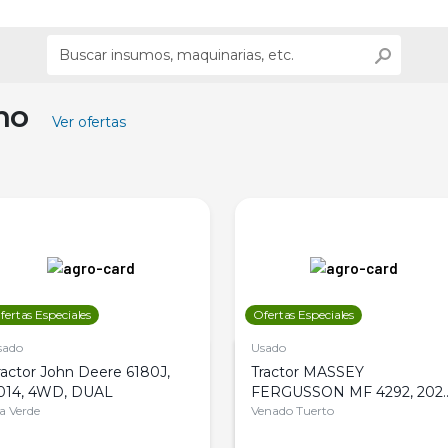
ino
Ver ofertas
fertas Especiales
Ofertas Especiales
sado
Usado
ractor John Deere 6180J,
Tractor MASSEY
014, 4WD, DUAL
FERGUSSON MF 4292, 2020
la Verde
4WD, PATON
Venado Tuerto