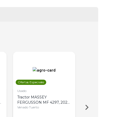
Ofertas Especiales
Ofertas Especiales
Usado
Usado
Tractor MASSEY
Tractor AGCO ALL
,
FERGUSSON MF 4297, 2020,
2003, 4WD, PA
4WD, PATON
Venado Tuerto
Venado Tuerto