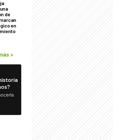
ja
 una
ón de
 marcan
ógico en
imiento
 más
>
istoria
nos?
ocerla