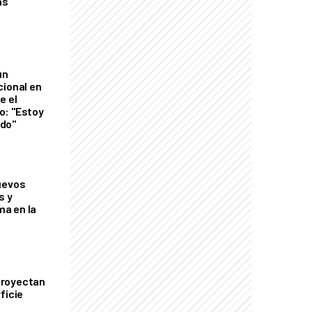
as
un
cional en
e el
o: "Estoy
do"
uevos
s y
a en la
proyectan
ficie
0