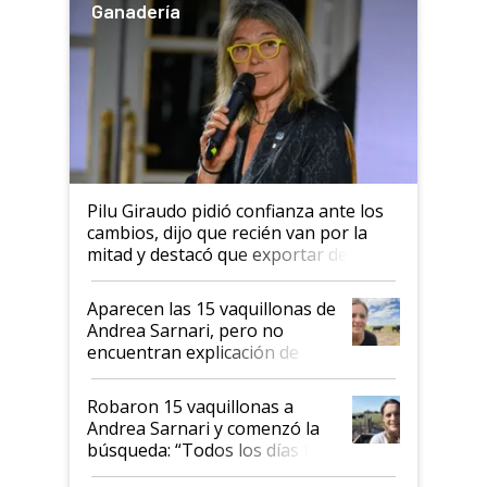
Ganadería
Pilu Giraudo pidió confianza ante los
cambios, dijo que recién van por la
mitad y destacó que exportar dejó de
ser "para unos pocos": "Tenemos un
mandato muy claro del gobierno
Aparecen las 15 vaquillonas de
nacional"
Andrea Sarnari, pero no
encuentran explicación de
cómo llegaron allí
Robaron 15 vaquillonas a
Andrea Sarnari y comenzó la
búsqueda: “Todos los días le
toca a algún productor”