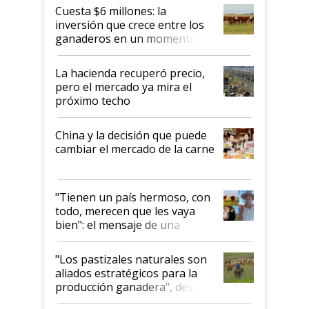
Cuesta $6 millones: la
inversión que crece entre los
ganaderos en un momento
histórico para la actividad
La hacienda recuperó precio,
pero el mercado ya mira el
próximo techo
China y la decisión que puede
cambiar el mercado de la carne
"Tienen un país hermoso, con
todo, merecen que les vaya
bien": el mensaje de una
ganadera uruguaya sobre las
oportunidades que se abren
"Los pastizales naturales son
para el agro en Argentina, con
aliados estratégicos para la
foco en la carne
producción ganadera", destaca
la iniciativa que ya reúne a 46