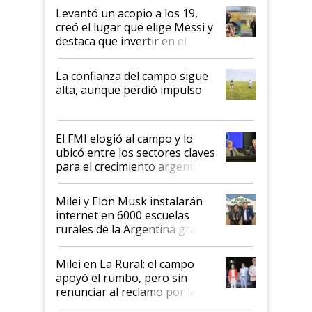
Levantó un acopio a los 19,
creó el lugar que elige Messi y
destaca que invertir en el
kirchnerismo era como "darle
plata a un hijo para droga":
La confianza del campo sigue
Juan Félix Rossetti, el libertario
alta, aunque perdió impulso
que de una dura crisis salió
más fuerte y apuesta al cambio
de Milei
El FMI elogió al campo y lo
ubicó entre los sectores claves
para el crecimiento argentino
Milei y Elon Musk instalarán
internet en 6000 escuelas
rurales de la Argentina gracias
a un acuerdo con Starlink
Milei en La Rural: el campo
apoyó el rumbo, pero sin
renunciar al reclamo por las
retenciones