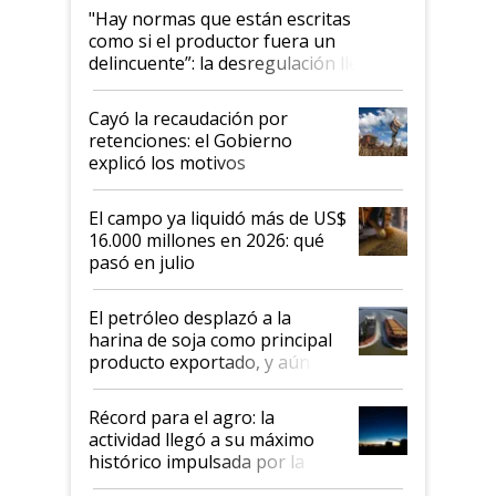
"Hay normas que están escritas
como si el productor fuera un
delincuente”: la desregulación llegó
al Congreso Aapresid y hasta se
habló del financiamiento al IPCVA
Cayó la recaudación por
retenciones: el Gobierno
explicó los motivos
El campo ya liquidó más de US$
16.000 millones en 2026: qué
pasó en julio
El petróleo desplazó a la
harina de soja como principal
producto exportado, y aún así
el agro aportó casi seis de cada
diez dólares y sostuvo el
Récord para el agro: la
liderazgo en un semestre
actividad llegó a su máximo
récord
histórico impulsada por la
cosecha y las exportaciones