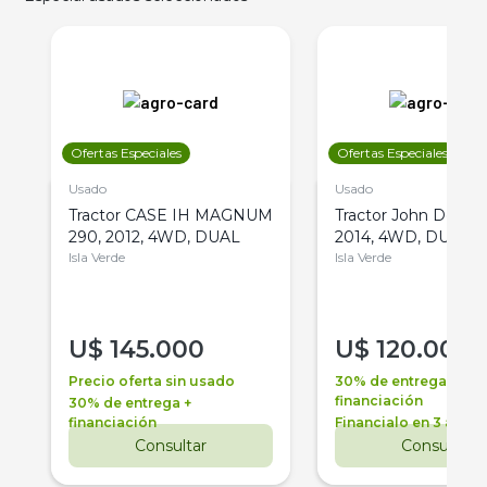
Ofertas Especiales
Ofertas Especiales
Usado
Usado
Tractor CASE IH MAGNUM
Tractor John Deere 
290, 2012, 4WD, DUAL
2014, 4WD, DUAL
Isla Verde
Isla Verde
U$
145.000
U$
120.000
Precio oferta sin usado
30% de entrega +
financiación
30% de entrega +
financiación
Financialo en 3 años
Consultar
Consultar