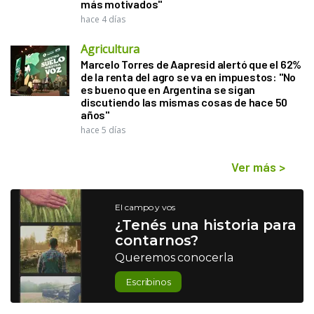
más motivados"
hace 4 días
Agricultura
Marcelo Torres de Aapresid alertó que el 62%
de la renta del agro se va en impuestos: "No
es bueno que en Argentina se sigan
discutiendo las mismas cosas de hace 50
años"
hace 5 días
Ver más
>
El campo y vos
¿Tenés una historia para
contarnos?
Queremos conocerla
Escribinos