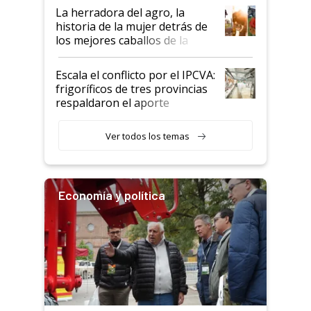
establecimientos en Argentina
La herradora del agro, la
historia de la mujer detrás de
los mejores caballos de la
Argentina y los mitos que
todavía hacen sufrir a estos
Escala el conflicto por el IPCVA:
animales: "Mientras me
frigoríficos de tres provincias
descalificaban, yo seguí
respaldaron el aporte
haciendo currículum"
obligatorio
Ver todos los temas
Economía y política