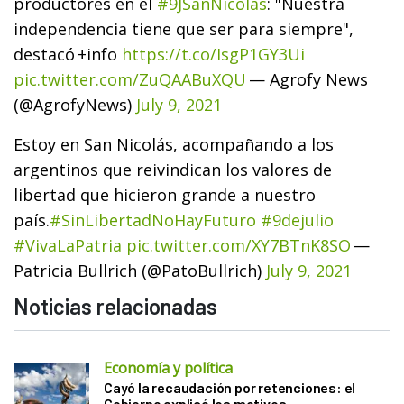
productores en el
#9JSanNicolás
: "Nuestra
independencia tiene que ser para siempre",
destacó
+info
https://t.co/IsgP1GY3Ui
pic.twitter.com/ZuQAABuXQU
— Agrofy News
(@AgrofyNews)
July 9, 2021
Estoy en San Nicolás, acompañando a los
argentinos que reivindican los valores de
libertad que hicieron grande a nuestro
país.
#SinLibertadNoHayFuturo
#9dejulio
#VivaLaPatria
pic.twitter.com/XY7BTnK8SO
—
Patricia Bullrich (@PatoBullrich)
July 9, 2021
Noticias relacionadas
Economía y política
Cayó la recaudación por retenciones: el
Gobierno explicó los motivos