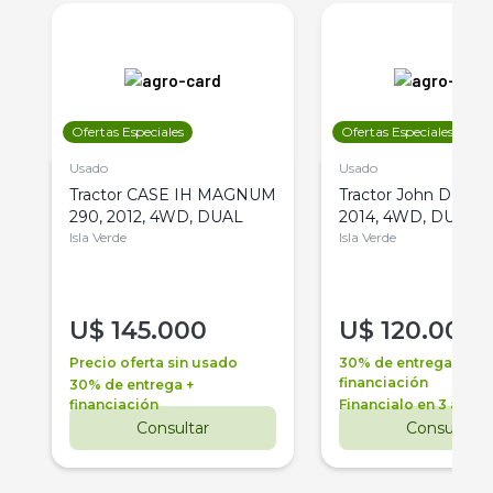
Ofertas Especiales
Ofertas Especiales
Usado
Usado
Tractor CASE IH MAGNUM
Tractor John Deere 
290, 2012, 4WD, DUAL
2014, 4WD, DUAL
Isla Verde
Isla Verde
U$
145.000
U$
120.000
Precio oferta sin usado
30% de entrega +
financiación
30% de entrega +
financiación
Financialo en 3 años
Consultar
Consultar