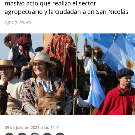
masivo acto que realiza el sector
agropecuario y la ciudadania en San Nicolás
Agrofy News
09
de
Julio
de
2021
a las
11:41