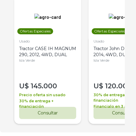
Ofertas Especiales
Ofertas Especiales
Usado
Usado
Tractor CASE IH MAGNUM
Tractor John Deere 
290, 2012, 4WD, DUAL
2014, 4WD, DUAL
Isla Verde
Isla Verde
U$
145.000
U$
120.000
Precio oferta sin usado
30% de entrega +
financiación
30% de entrega +
financiación
Financialo en 3 años
Consultar
Consultar