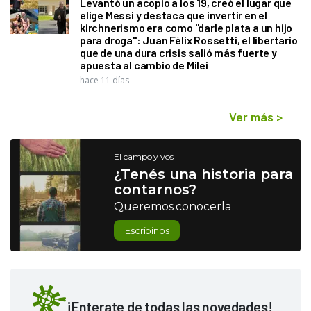
Levantó un acopio a los 19, creó el lugar que
elige Messi y destaca que invertir en el
kirchnerismo era como "darle plata a un hijo
para droga": Juan Félix Rossetti, el libertario
que de una dura crisis salió más fuerte y
apuesta al cambio de Milei
hace 11 días
Ver más
>
El campo y vos
¿Tenés una historia para
contarnos?
Queremos conocerla
Escribinos
¡Enterate de todas las novedades!