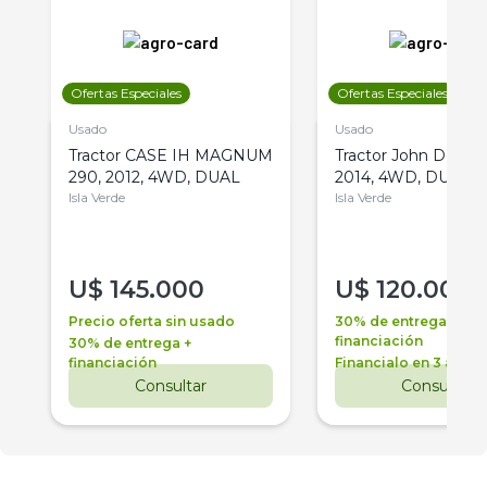
Ofertas Especiales
Ofertas Especiales
Usado
Usado
Tractor CASE IH MAGNUM
Tractor John Deere 
290, 2012, 4WD, DUAL
2014, 4WD, DUAL
Isla Verde
Isla Verde
U$
145.000
U$
120.000
Precio oferta sin usado
30% de entrega +
financiación
30% de entrega +
financiación
Financialo en 3 años
Consultar
Consultar