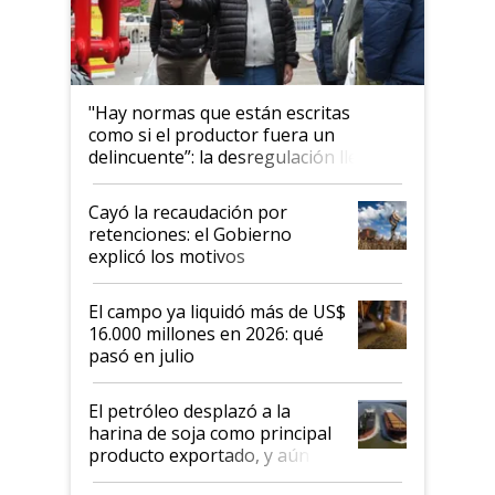
"Hay normas que están escritas
como si el productor fuera un
delincuente”: la desregulación llegó
al Congreso Aapresid y hasta se
habló del financiamiento al IPCVA
Cayó la recaudación por
retenciones: el Gobierno
explicó los motivos
El campo ya liquidó más de US$
16.000 millones en 2026: qué
pasó en julio
El petróleo desplazó a la
harina de soja como principal
producto exportado, y aún así
el agro aportó casi seis de cada