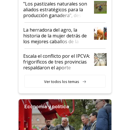
oportunidades que se abren
"Los pastizales naturales son
para el agro en Argentina, con
aliados estratégicos para la
foco en la carne
producción ganadera", destaca
la iniciativa que ya reúne a 46
establecimientos en Argentina
La herradora del agro, la
historia de la mujer detrás de
los mejores caballos de la
Argentina y los mitos que
todavía hacen sufrir a estos
Escala el conflicto por el IPCVA:
animales: "Mientras me
frigoríficos de tres provincias
descalificaban, yo seguí
respaldaron el aporte
haciendo currículum"
obligatorio
Ver todos los temas
Economía y política