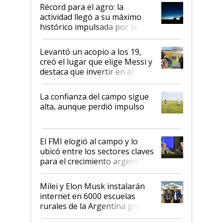
diez dólares y sostuvo el
Récord para el agro: la
liderazgo en un semestre
actividad llegó a su máximo
récord
histórico impulsada por la
cosecha y las exportaciones
Levantó un acopio a los 19,
creó el lugar que elige Messi y
destaca que invertir en el
kirchnerismo era como "darle
plata a un hijo para droga":
La confianza del campo sigue
Juan Félix Rossetti, el libertario
alta, aunque perdió impulso
que de una dura crisis salió
más fuerte y apuesta al cambio
de Milei
El FMI elogió al campo y lo
ubicó entre los sectores claves
para el crecimiento argentino
Milei y Elon Musk instalarán
internet en 6000 escuelas
rurales de la Argentina gracias
a un acuerdo con Starlink