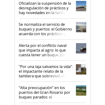
Oficializan la suspensión de la
desregulación de prácticos y
hay novedades en la tarifa de
la hidrovía
Se normaliza el servicio de
buques y puertos: el Gobierno
acuerda con los prácticos y
suspende el decreto de
desregulación
Alerta por el conflicto naval
que impacta al agro: lo que
cuesta tener un buque parado
y el peligro de que Argentina
pase a ser "país sucio"
"Por una laja salvamos la vida":
el impactante relato de la
tambera que sobrevivió al
tornado
“Alta preocupación” en los
puertos del Gran Rosario por
buques parados: el
funcionamiento de las