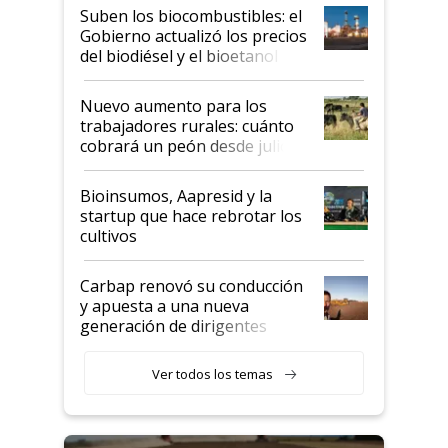
exportadoras en tensión tras
Suben los biocombustibles: el
la medida de fuerza de los
Gobierno actualizó los precios
prácticos
del biodiésel y el bioetanol
Nuevo aumento para los
trabajadores rurales: cuánto
cobrará un peón desde julio
Bioinsumos, Aapresid y la
startup que hace rebrotar los
cultivos
Carbap renovó su conducción
y apuesta a una nueva
generación de dirigentes
rurales
Ver todos los temas