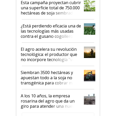
Esta campaña proyectan cubrir
una superficie total de 750.000
hectáreas de soja sembradas
con una nueva generación de
variedades que marcan un
¿Está perdiendo eficacia una de
salto tecnológico en genética y
las tecnologías más usadas
rendimiento
contra el gusano cogollero? El
desafío de una tecnología clave
El agro acelera su revolución
tecnológica: el productor que
no incorpore tecnología "va a
perder el tren"
Siembran 3500 hectáreas y
apuestan todo a la soja no
transgénica para cobrar más
por tonelada: compraron un
semillero
A los 10 años, la empresa
rosarina del agro que da un
giro para atender una nueva
etapa en el agro