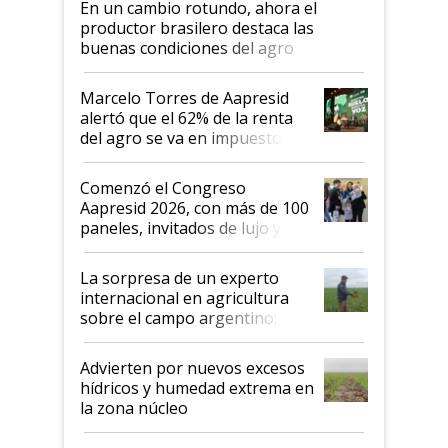
En un cambio rotundo, ahora el
productor brasilero destaca las
buenas condiciones del agro
argentino para invertir: "Los veo
más motivados"
Marcelo Torres de Aapresid
alertó que el 62% de la renta
del agro se va en impuestos:
"No es bueno que en
Argentina se sigan discutiendo
Comenzó el Congreso
las mismas cosas de hace 50
Aapresid 2026, con más de 100
años"
paneles, invitados de lujo y
todas las tendencias
La sorpresa de un experto
internacional en agricultura
sobre el campo argentino:
"Estoy muy impresionado"
Advierten por nuevos excesos
hídricos y humedad extrema en
la zona núcleo