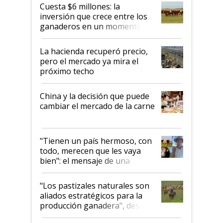
Cuesta $6 millones: la
inversión que crece entre los
ganaderos en un momento
histórico para la actividad
La hacienda recuperó precio,
pero el mercado ya mira el
próximo techo
China y la decisión que puede
cambiar el mercado de la carne
"Tienen un país hermoso, con
todo, merecen que les vaya
bien": el mensaje de una
ganadera uruguaya sobre las
oportunidades que se abren
"Los pastizales naturales son
para el agro en Argentina, con
aliados estratégicos para la
foco en la carne
producción ganadera", destaca
la iniciativa que ya reúne a 46