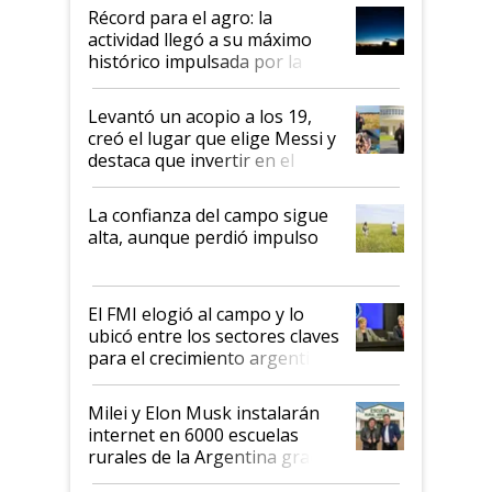
diez dólares y sostuvo el
Récord para el agro: la
liderazgo en un semestre
actividad llegó a su máximo
récord
histórico impulsada por la
cosecha y las exportaciones
Levantó un acopio a los 19,
creó el lugar que elige Messi y
destaca que invertir en el
kirchnerismo era como "darle
plata a un hijo para droga":
La confianza del campo sigue
Juan Félix Rossetti, el libertario
alta, aunque perdió impulso
que de una dura crisis salió
más fuerte y apuesta al cambio
de Milei
El FMI elogió al campo y lo
ubicó entre los sectores claves
para el crecimiento argentino
Milei y Elon Musk instalarán
internet en 6000 escuelas
rurales de la Argentina gracias
a un acuerdo con Starlink