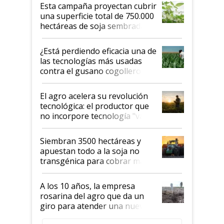
Esta campaña proyectan cubrir
una superficie total de 750.000
hectáreas de soja sembradas
con una nueva generación de
variedades que marcan un
¿Está perdiendo eficacia una de
salto tecnológico en genética y
las tecnologías más usadas
rendimiento
contra el gusano cogollero? El
desafío de una tecnología clave
El agro acelera su revolución
tecnológica: el productor que
no incorpore tecnología "va a
perder el tren"
Siembran 3500 hectáreas y
apuestan todo a la soja no
transgénica para cobrar más
por tonelada: compraron un
semillero
A los 10 años, la empresa
rosarina del agro que da un
giro para atender una nueva
etapa en el agro