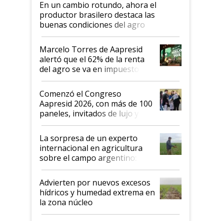
En un cambio rotundo, ahora el
productor brasilero destaca las
buenas condiciones del agro
argentino para invertir: "Los veo
más motivados"
Marcelo Torres de Aapresid
alertó que el 62% de la renta
del agro se va en impuestos:
"No es bueno que en
Argentina se sigan discutiendo
Comenzó el Congreso
las mismas cosas de hace 50
Aapresid 2026, con más de 100
años"
paneles, invitados de lujo y
todas las tendencias
La sorpresa de un experto
internacional en agricultura
sobre el campo argentino:
"Estoy muy impresionado"
Advierten por nuevos excesos
hídricos y humedad extrema en
la zona núcleo