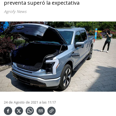
preventa superó la expectativa
Agrofy News
24
de
Agosto
de
2021
a las
11:17