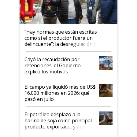
"Hay normas que están escritas
como si el productor fuera un
delincuente”: la desregulación llegó
al Congreso Aapresid y hasta se
habló del financiamiento al IPCVA
Cayó la recaudación por
retenciones: el Gobierno
explicó los motivos
El campo ya liquidó más de US$
16.000 millones en 2026: qué
pasó en julio
El petróleo desplazó a la
harina de soja como principal
producto exportado, y aún así
el agro aportó casi seis de cada