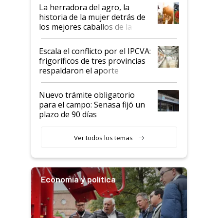
establecimientos en Argentina
La herradora del agro, la
historia de la mujer detrás de
los mejores caballos de la
Argentina y los mitos que
todavía hacen sufrir a estos
Escala el conflicto por el IPCVA:
animales: "Mientras me
frigoríficos de tres provincias
descalificaban, yo seguí
respaldaron el aporte
haciendo currículum"
obligatorio
Nuevo trámite obligatorio
para el campo: Senasa fijó un
plazo de 90 días
Ver todos los temas
Economía y política