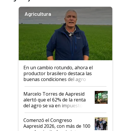
Agricultura
En un cambio rotundo, ahora el
productor brasilero destaca las
buenas condiciones del agro
argentino para invertir: "Los veo
más motivados"
Marcelo Torres de Aapresid
alertó que el 62% de la renta
del agro se va en impuestos:
"No es bueno que en
Argentina se sigan discutiendo
Comenzó el Congreso
las mismas cosas de hace 50
Aapresid 2026, con más de 100
años"