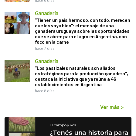
hace 6 días
Ganadería
"Tienen un país hermoso, con todo, merecen
que les vaya bien": el mensaje de una
ganadera uruguaya sobre las oportunidades
que se abren para el agro en Argentina, con
foco en la carne
hace 7 días
Ganadería
"Los pastizales naturales son aliados
estratégicos para la producción ganadera",
destaca la iniciativa que ya reúne a 46
establecimientos en Argentina
hace 8 días
Ver más
>
El campo y vos
¿Tenés una historia para