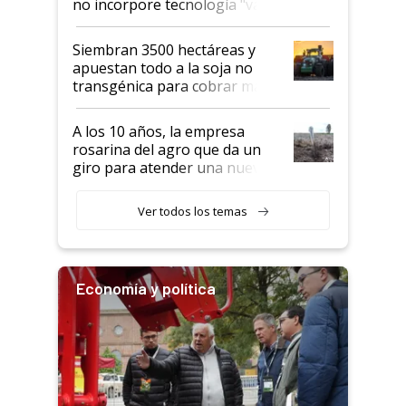
no incorpore tecnología "va a
perder el tren"
Siembran 3500 hectáreas y
apuestan todo a la soja no
transgénica para cobrar más
por tonelada: compraron un
semillero
A los 10 años, la empresa
rosarina del agro que da un
giro para atender una nueva
etapa en el agro
Ver todos los temas
Economía y política