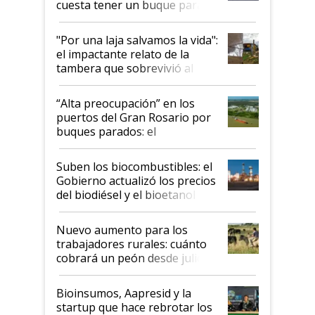
cuesta tener un buque parado
y el peligro de que Argentina
pase a ser "país sucio"
"Por una laja salvamos la vida":
el impactante relato de la
tambera que sobrevivió al
tornado
“Alta preocupación” en los
puertos del Gran Rosario por
buques parados: el
funcionamiento de las
exportadoras en tensión tras
Suben los biocombustibles: el
la medida de fuerza de los
Gobierno actualizó los precios
prácticos
del biodiésel y el bioetanol
Nuevo aumento para los
trabajadores rurales: cuánto
cobrará un peón desde julio
Bioinsumos, Aapresid y la
startup que hace rebrotar los