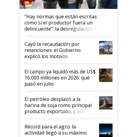
"Hay normas que están escritas
como si el productor fuera un
delincuente”: la desregulación llegó
al Congreso Aapresid y hasta se
habló del financiamiento al IPCVA
Cayó la recaudación por
retenciones: el Gobierno
explicó los motivos
El campo ya liquidó más de US$
16.000 millones en 2026: qué
pasó en julio
El petróleo desplazó a la
harina de soja como principal
producto exportado, y aún así
el agro aportó casi seis de cada
diez dólares y sostuvo el
Récord para el agro: la
liderazgo en un semestre
actividad llegó a su máximo
récord