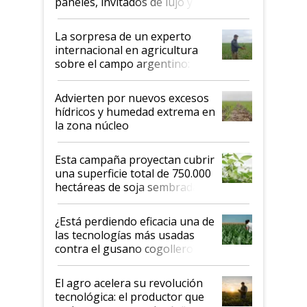
paneles, invitados de lujo y
todas las tendencias
La sorpresa de un experto
internacional en agricultura
sobre el campo argentino:
"Estoy muy impresionado"
Advierten por nuevos excesos
hídricos y humedad extrema en
la zona núcleo
Esta campaña proyectan cubrir
una superficie total de 750.000
hectáreas de soja sembradas
con una nueva generación de
variedades que marcan un
¿Está perdiendo eficacia una de
salto tecnológico en genética y
las tecnologías más usadas
rendimiento
contra el gusano cogollero? El
desafío de una tecnología clave
El agro acelera su revolución
tecnológica: el productor que