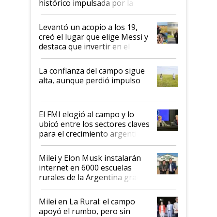
histórico impulsada por la
cosecha y las exportaciones
Levantó un acopio a los 19,
creó el lugar que elige Messi y
destaca que invertir en el
kirchnerismo era como "darle
plata a un hijo para droga":
La confianza del campo sigue
Juan Félix Rossetti, el libertario
alta, aunque perdió impulso
que de una dura crisis salió
más fuerte y apuesta al cambio
de Milei
El FMI elogió al campo y lo
ubicó entre los sectores claves
para el crecimiento argentino
Milei y Elon Musk instalarán
internet en 6000 escuelas
rurales de la Argentina gracias
a un acuerdo con Starlink
Milei en La Rural: el campo
apoyó el rumbo, pero sin